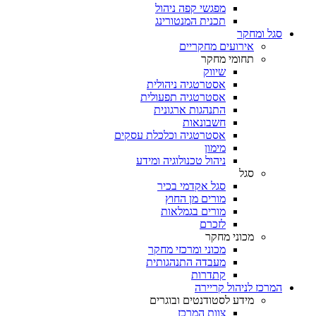
מפגשי קפה ניהול
תכנית המנטורינג
סגל ומחקר
אירועים מחקריים
תחומי מחקר
שיווק
אסטרטגיה ניהולית
אסטרטגיה תפעולית
התנהגות ארגונית
חשבונאות
אסטרטגיה וכלכלת עסקים
מימון
ניהול טכנולוגיה ומידע
סגל
סגל אקדמי בכיר
מורים מן החוץ
מורים בגמלאות
לזכרם
מכוני מחקר
מכוני ומרכזי מחקר
מעבדה התנהגותית
קתדרות
המרכז לניהול קריירה
מידע לסטודנטים ובוגרים
צוות המרכז