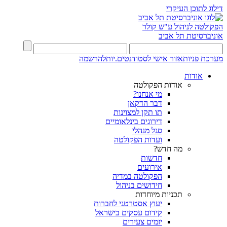
דילוג לתוכן העיקרי
הפקולטה לניהול ע"ש קולר
אוניברסיטת תל אביב
מערכת פניות
אזור אישי לסטודנטים.יות
להרשמה
אודות
אודות הפקולטה
מי אנחנו?
דבר הדקאן
תו תקן למצוינות
דירוגים בינלאומיים
סגל מנהלי
ועדות הפקולטה
מה חדש?
חדשות
אירועים
הפקולטה במדיה
חידושים בניהול
תכניות מיוחדות
יעוץ אסטרטגי לחברות
קידום עסקים בישראל
יזמים צעירים