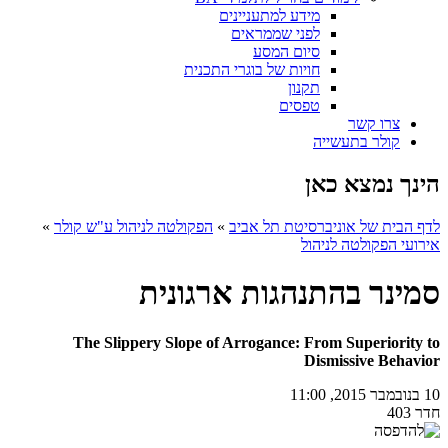
מידע למתעניינים
לפני שממראים
סיום המסע
חויות של בוגרי התכנית
תקנון
טפסים
צרו קשר
קולר בתעשייה
הינך נמצא כאן
לדף הבית של אוניברסיטת תל אביב
»
הפקולטה לניהול ע"ש קולר
»
אירועי הפקולטה לניהול
סמינר בהתנהגות ארגונית
The Slippery Slope of Arrogance: From Superiority to
Dismissive Behavior
10 בנובמבר 2015, 11:00
חדר 403