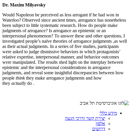
Dr. Maxim Milyavsky
Would Napoleon be perceived as less arrogant if he had won in
Waterloo? Observed since ancient times, arrogance has nonetheless
been subject to little systematic research. How do people make
judgments of arrogance? Is arrogance an epistemic or an
interpersonal phenomenon? To answer these and other questions, I
investigated people’s naïve theories of arrogance judgments
,
as well
as their actual judgments. In a series of five studies, participants
were asked to judge dismissive behaviors in which protagonists’
relative expertise, interpersonal manner, and behavior outcomes
were manipulated. The results shed light on the interplay between
epistemic and the interpersonal considerations in arrogance
judgments, and reveal some insightful discrepancies between how
people
think
they make arrogance judgments and how
they
actually
do
.
מידע כללי
יצירת קשר ודרכי הגעה
אלפון
דרושים