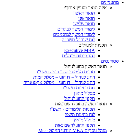
מתעניינים
איזה תואר מעניין אותך?
תואר ראשון
תואר שני
תואר שלישי
לימודי המשך לבוגרים
לימודי המשך למוסמכים
לוח שנה"ל תשפ"ה
תכניות למנהלים
Executive MBA
להב פיתוח מנהלים
סטודנטים
תואר ראשון בחוג לניהול
תכנית הלימודים- דו חוגי - תשפ"ז
החוג לניהול – דו חוגי – מסלול יזמות
החוג לניהול – דו חוגי – מסלול אקטואריה
לוח בחינות תשפ"ו
מסלול מואץ
תקנון החוג לניהול
תואר ראשון בחוג לחשבונאות
תכניות הלימודים - תשפ"ז
לוח בחינות תשפו
מסלול מואץ
תקנון החוג לחשבונאות
מנהל עסקים MBA ומדעי הניהול Ms.c