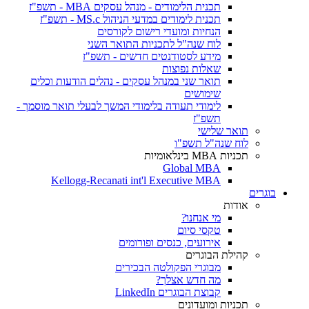
תכנית הלימודים - מנהל עסקים MBA - תשפ"ז
תכנית לימודים במדעי הניהול MS.c - תשפ"ז
הנחיות ומועדי רישום לקורסים
לוח שנה"ל לתכניות התואר השני
מידע לסטודנטים חדשים - תשפ"ז
שאלות נפוצות
תואר שני במנהל עסקים - נהלים הודעות וכלים
שימושים
לימודי תעודה בלימודי המשך לבעלי תואר מוסמך -
תשפ"ז
תואר שלישי
לוח שנה"ל תשפ"ו
תכניות MBA בינלאומיות
Global MBA
Kellogg-Recanati int'l Executive MBA
בוגרים
אודות
מי אנחנו?
טקסי סיום
אירועים, כנסים ופורומים
קהילת הבוגרים
מבוגרי הפקולטה הבכירים
מה חדש אצלך?
קבוצת הבוגרים LinkedIn
תכניות ומועדונים