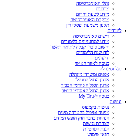
נהלי האוניברסיטה
מכרזים
מידע לשעת חירום
מבקרת האוניברסיטה
תקנון משמעת ופסקי דין
לימודים
רישום לאוניברסיטה
מידע למתעניינים בלימודים
חישוב סיכויי קבלה לתואר ראשון
לוח שנת הלימודים
ידיעונים
כניסה לאזור האישי
סגל ומינהלה
אגפים ומשרדי מינהלה
ארגון הסגל המנהלי
ארגון הסגל האקדמי הבכיר
ארגון הסגל האקדמי הזוטר
כניסה ל-My Tau
נגישות
נגישות בקמפוס
מניעה וטיפול בהטרדה מינית
הנחיות בדבר חוק חופש המידע
הצהרת נגישות
הגנת הפרטיות
תנאי שימוש