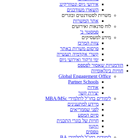
אירועי גיוס ונטוורקינג
השארו מעודכנים
משרות לסטודנטים ובוגרים
אתר המשרות
לוח סדנאות ואירועים
סמסטר ב'
מידע למעסיקים
צוות המרכז
פרסום משרות באתר
קשרי אקדמיה תעשייה
ימי זרקור ואירועי גיוס
הזדמנויות שאסור לפספס
חוויות בינלאומיות
Global Engagement Office
Partner Schools
אודות
יצירת קשר
לימודים בחו"ל לתלמידי MBA/MSc
מיידע למתענינים
לפני שממריאים
סיום המסע
חויות של בוגרי התכנית
תקנון
טפסים
לימודים בחו"ל לתלמידי BA