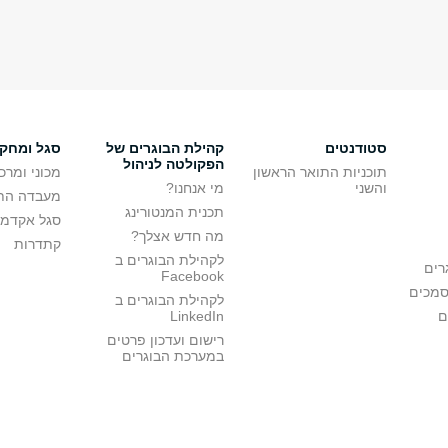
סטודנטים
קהילת הבוגרים של
סגל ומחק
הפקולטה לניהול
תוכניות התואר הראשון
מכוני ומרכ
והשני
מי אנחנו?
מעבדה הת
תכנית המנטורינג
סגל אקדמי
מה חדש אצלך?
קתדרות
לקהילת הבוגרים ב
רים
Facebook
סמכים
לקהילת הבוגרים ב
ם
LinkedIn
רישום ועדכון פרטים
במערכת הבוגרים