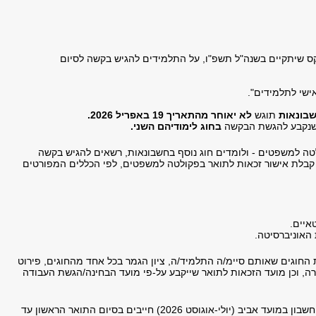
ס שיתקיים בשנה"ל תשפ"ו, על התלמידים להגיש בקשה לסיום
שי לתלמידים".
שבונאות
תוגש
לא יאוחר מהתאריך 19 באפריל 2026.
 שנקבע להגשת הבקשה
בחוג לימודיהם השני.
ה למשפטים - ולומדים חוג נוסף בחשבונאות, רשאים להגיש בקשה
 קבלת אישור זכאות לתואר בפקולטה למשפטים, לפי הכללים המפורטים
איים.
האוניברסיטה.
החוגים שאותם סיימ/ה התלמיד/ה, ציון הגמר בכל אחד מהחוגים, פירוט
רה, וכן מועד הזכאות לתואר שייקבע על-פי מועד הבחינה/הגשת העבודה
המעוניינים לגשת לבחינות מועצת רואי חשבון במועד אביב (יולי-אוגוסט 2026) חייבים בסיום התואר הראשון עד