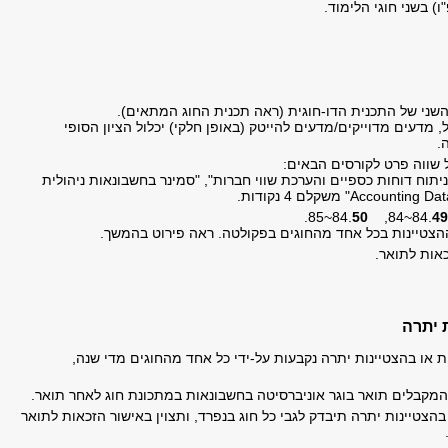
 בשני חוגי הלימוד.
ג השני של התכנית הדו-חוגית (ראה תכנית החוג המתאים).
, מדעים מדוייקים/מדעים להייטק (באופן חלקי) יכלול הציון הסופי
.
 שווה פרט לקורסים הבאים:
יתוח דוחות כספיים והערכת שווי חברות", "סמינר בחשבונאות ניהולית
~85.
50
~84, 84.
49
צטיינות בכל אחד מהחוגים בפקולטה. ראה פירוט בהמשך.
כאות לתואר.
 יתרה
 או בהצטיינות יתרה נקבעות על-ידי כל אחד מהחוגים מדי שנה,
מקבלים תואר בוגר אוניברסיטה בחשבונאות במתכונת חוג לאחר תואר.
בהצטיינות יתרה תיבדק לגבי כל חוג בנפרד, ותצוין באישור הזכאות לתואר