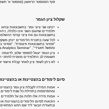
סוף הסמסטר הראשון (סמסטר א' תשפ"ו)
שקלול ציון הגמר
יינתנו שני ציוני גמר: בחשבונאות ובחו
תלמידים שחוגם השני אינו כלכלה, ניהול
בחשבונאות גם את ציוני קורסי ההשלמה
לכל שעה בתכנית הלימודים יינתן משקל
"סמינר בחשבונאות פיננסית", "סמינר בנ
וממשל תאגידי", "Accounting Data Analytics Seminar" משקלם 4 נקודות.
ציון הגמר יעוגל למספר שלם, לדוגמה: 84.
תשומת לב התלמידים מופנית לחתכי הה
לא ניתן לשפר ציון לאחר קבלת אישור ז
סיום לימודים בהצטיינות או בהצטיינות
אמות המידה לקבלת ציון גמר בהצטיינות
ומתפרסמות בתחילת כל שנת לימודים.
אמות מידה אלו חלות גם על תלמידים ה
הזכאות לסיום הלימודים בהצטיינות או 
ובתעודת הבוגר ליד שם החוג המתאים.