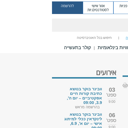
ניות
אזור אישי
להרשמה
לסטודנטים.יות
ה
חיפוש בכל האוניברסיטה
ויות בינלאומיות
קולר בתעשייה
|
אירועים
03
וובינר בוקר בנושא
כתיבת קורות חיים
ספט'
אפקטיביים – יום ה',
9:00
3.9, 09:00
בהרשמה מראש
06
וובינר בוקר בנושא
לינקדאין ככלי למיתוג
ספט'
אישי – יום א', 6.9,
9:00