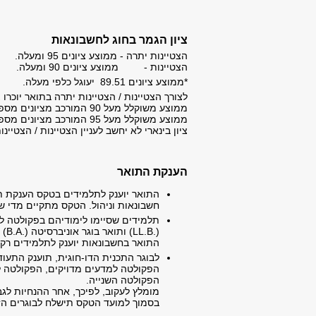
ציון הגמר בחוג לחשבונאות
הצטיינות יתרה - ממוצע ציונים 95 ומעלה.
הצטיינות - ממוצע ציונים 90 ומעלה.
*ממוצע ציונים 89.51 יעוגל כלפי מעלה.
לצורך הצטיינות / הצטיינות יתרה בתואר יוכרו 
ממוצע משוקלל מעל 90 המורכב מציונים מספריים יוגדר כסיום לימודים בהצטיינות.
ממוצע משוקלל מעל 95 המורכב מציונים מספריים יוגדר כסיום לימודים בהצטיינות יתרה.
ציון בינארי לא יחשב לעניין הצטיינות / הצטיינו
הענקת התואר
התואר יוענק לתלמידים בטקס הענקת תא
חשבונאות וניהול. הטקס מתקיים מדי ש
תלמידים שסיימו לימודיהם בפקולטה ל
(.
LL.B
) ותואר בוגר אוניברסיטה (.B.A) בחשבונאות במתכונת חוג לאחר תואר, בטקסים נפרדים.
התואר בחשבונאות יוענק לתלמידים רק
לבוגר התכנית הדו-חוגית, תוענק התעוד
הפקולטה למדעים מדויקים, הפקולטה למ
הפקולטה השנייה.
מומלץ לעקוב, לפיכך, אחר ההנחיות לג
בסמוך למועד הטקס תישלח לבוגרים הז