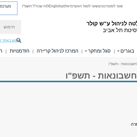
מערכת פ
שער לסטודנטים
שער לסגל האקדמי
אלפון
English
לוח שנה"ל תשפ"ז
חיפוש
ה לניהול ע"ש קולר
סיטת תל אביב
חיפוש באתר ז
בוגרים
סגל ומחקר
המרכז לניהול קריירה
הזדמנויות
חו
|
|
|
|
לחשבונאות - תשפ"ו
לחשבונאות - תשפ"ו
תרה