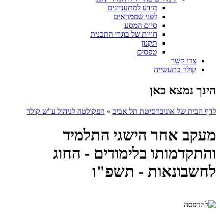
מידע למתעניינים
לפני שממראים
סיום המסע
חויות של בוגרי התכנית
תקנון
טפסים
צרו קשר
קולר בתעשייה
הינך נמצא כאן
לדף הבית של אוניברסיטת תל אביב
»
הפקולטה לניהול ע"ש קולר
מעקב אחר הישגי התלמיד
והתקדמותו בלימודים - החוג
לחשבונאות - תשפ"ו