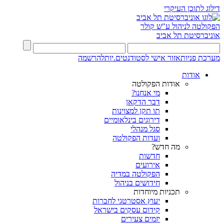
דילוג לתוכן העיקרי
הפקולטה לניהול ע"ש קולר
אוניברסיטת תל אביב
מערכת פניות
אזור אישי לסטודנטים.יות
להרשמה
אודות
אודות הפקולטה
מי אנחנו?
דבר הדקאן
תו תקן למצוינות
דירוגים בינלאומיים
סגל מנהלי
ועדות הפקולטה
מה חדש?
חדשות
אירועים
הפקולטה במדיה
חידושים בניהול
תכניות מיוחדות
יעוץ אסטרטגי לחברות
קידום עסקים בישראל
יזמים צעירים