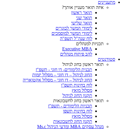
מתעניינים
איזה תואר מעניין אותך?
תואר ראשון
תואר שני
תואר שלישי
לימודי המשך לבוגרים
לימודי המשך למוסמכים
לוח שנה"ל תשפ"ה
תכניות למנהלים
Executive MBA
להב פיתוח מנהלים
סטודנטים
תואר ראשון בחוג לניהול
תכנית הלימודים- דו חוגי - תשפ"ז
החוג לניהול – דו חוגי – מסלול יזמות
החוג לניהול – דו חוגי – מסלול אקטואריה
לוח בחינות תשפ"ו
מסלול מואץ
תקנון החוג לניהול
תואר ראשון בחוג לחשבונאות
תכניות הלימודים - תשפ"ז
לוח בחינות תשפו
מסלול מואץ
תקנון החוג לחשבונאות
מנהל עסקים MBA ומדעי הניהול Ms.c