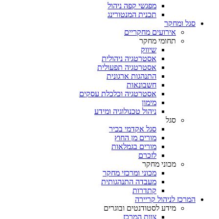
מפגשי קפה ניהול
תכנית המנטורינג
סגל ומחקר
אירועים מחקריים
תחומי מחקר
שיווק
אסטרטגיה ניהולית
אסטרטגיה תפעולית
התנהגות ארגונית
חשבונאות
אסטרטגיה וכלכלת עסקים
מימון
ניהול טכנולוגיה ומידע
סגל
סגל אקדמי בכיר
מורים מן החוץ
מורים בגמלאות
לזכרם
מכוני מחקר
מכוני ומרכזי מחקר
מעבדה התנהגותית
קתדרות
המרכז לניהול קריירה
מידע לסטודנטים ובוגרים
צוות המרכז