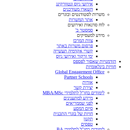
אירועי גיוס ונטוורקינג
השארו מעודכנים
משרות לסטודנטים ובוגרים
אתר המשרות
לוח סדנאות ואירועים
סמסטר ב'
מידע למעסיקים
צוות המרכז
פרסום משרות באתר
קשרי אקדמיה תעשייה
ימי זרקור ואירועי גיוס
הזדמנויות שאסור לפספס
חוויות בינלאומיות
Global Engagement Office
Partner Schools
אודות
יצירת קשר
לימודים בחו"ל לתלמידי MBA/MSc
מיידע למתענינים
לפני שממריאים
סיום המסע
חויות של בוגרי התכנית
תקנון
טפסים
לימודים בחו"ל לתלמידי BA