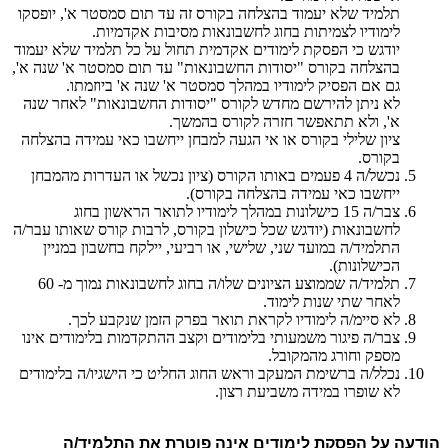
תלמיד שלא יעמוד בהצלחה בקורס זה עד תום סמסטר א', יופסקו
לימודיו לצמיתות בחוג לחשבונאות מסיבות אקדמיות.
יודגש כי הפסקת לימודים אקדמית תחול על כל תלמיד שלא יעמוד
בהצלחה בקורס "יסודות החשבונאות" עד תום סמסטר א' שנה א',
גם אם הפסיק לימודיו במהלך סמסטר א' שנה א' ביוזמתו.
לא ניתן להירשם מחדש לקורס "יסודות החשבונאות" לאחר שנה
א', ולא תתאפשר חזרה לקורס בהמשך.
ציון שלילי בקורס או אי הגעה למבחן ייחשבו כאי עמידה בהצלחה
בקורס.
נכשל/ה 4 פעמים באותו הקורס (ציון נכשל או העדרות מהמבחן
ייחשבו כאי עמידה בהצלחה בקורס
.(
צבר/ה 15 כישלונות במהלך לימודיו לתואר הראשון בחוג
לחשבונאות (יודגש שכל כישלון בקורס, לרבות קורס שאותו עבר/ה
התלמיד/ה במועד שני, שלישי, או רביעי, יילקח בחשבון במניין
הכישלונות).
תלמיד/ה שממוצע הציונים שלו/ה בחוג לחשבונאות נמוך מ- 60
לאחר שתי שנות לימוד.
לא סיימ/ה לימודיו לקראת תואר בפרק הזמן שנקבע לכך
.
צבר/ה פיגור משמעותי בלימודים וקצב ההתקדמות בלימודים אינו
מספק וחורג מהמקובל.
נכלל/ה ברשימת המעקב וראש החוג החליט כי הישגיו/ה בלימודים
לא שופרו במידה משביעת רצון
.
הודעה על הפסקת לימודים אינה פוטרת את התלמיד/ה