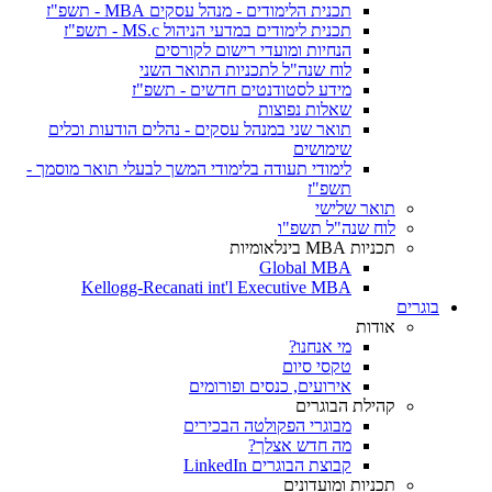
תכנית הלימודים - מנהל עסקים MBA - תשפ"ז
תכנית לימודים במדעי הניהול MS.c - תשפ"ז
הנחיות ומועדי רישום לקורסים
לוח שנה"ל לתכניות התואר השני
מידע לסטודנטים חדשים - תשפ"ז
שאלות נפוצות
תואר שני במנהל עסקים - נהלים הודעות וכלים
שימושים
לימודי תעודה בלימודי המשך לבעלי תואר מוסמך -
תשפ"ז
תואר שלישי
לוח שנה"ל תשפ"ו
תכניות MBA בינלאומיות
Global MBA
Kellogg-Recanati int'l Executive MBA
בוגרים
אודות
מי אנחנו?
טקסי סיום
אירועים, כנסים ופורומים
קהילת הבוגרים
מבוגרי הפקולטה הבכירים
מה חדש אצלך?
קבוצת הבוגרים LinkedIn
תכניות ומועדונים