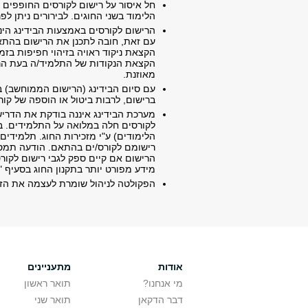
חל איסור על רישום לקורסים החופפים ב
הלימוד בשני החוגים. לבירורים ניתן לפנ
הרישום לקורסים באמצעות הבידינג הינ
עם זאת, חובה לתכנן את הרישום בהתאם
הקצאת ניקוד ראויה בזיהוי חפיפות בזמנ
הקצאת הנקודות של התלמיד/ה בעת הר
מאוזנת
.
עם סיום הבידינג (הרישום הממוחשב) ב
ברישום, לרבות ביטול או הוספה של קור
מערכת הבידינג איננה בודקת את הדרי
לקורסים חלה במלואה על התלמידים. ב
הלימודים) ע"י מזכירות החוג.
תלמידים 
רישומם לקורס/ים בהתאם. הודעה תמס
הרישום אם קיים ספק לגבי רישום לקור
מידע מפורט יותר בתקנון החוג בסעיף 
הפקולטה לניהול שומרת לעצמה את הזכ
אודות
מתעניינים
מי אנחנו?
תואר ראשון
דבר הדקאן
תואר שני