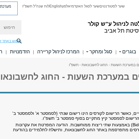
מערכת פ
שער לסטודנטים
שער לסגל האקדמי
אלפון
English
לוח שנה"ל תשפ"ז
חיפוש
ה לניהול ע"ש קולר
סיטת תל אביב
חיפוש באתר ז
בוגרים
סגל ומחקר
המרכז לניהול קריירה
הזדמנויות
חו
|
|
|
|
יים במערכת השעות - החוג לחשבונאות - תשפ"ו
יים במערכת השעות - החוג לחשבונאו
ם, כאשר הרישום לקורסים הינו רישום שנתי (לסמסטר א' ולסמסטר ב'
הרישום לסמסטר קיץ מתקיים בסוף סמסטר ב' תשפ"ו.
Bid
) באמצעות שתי ריצות ממוחשבות. הודעה המפרטת את עקרונות
קורסים מתפרסמת באתר החוג לחשבונאות, ותישלח לתלמידים בהודעת