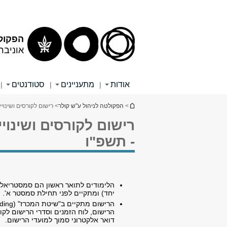
הפקולט
אוניבר
אודות
מתעניינים
סטודנטים
|
|
|
הינך נמצא כאן
>
הפקולטה לניהול ע"ש קולר
> רישום לקורסים ושינו
רישום לקורסים ושינו
- תשפ"ו
הלימודים לתואר ראשון הם סמסטריאליי
יחד) ומתקיים לפני תחילת סמסטר א'. 
הרישום מתקיים ב"שיטת המכרז" (
ding
הרישום, לוח הזמנים וסדרי הרישום ל
דואר אלקטרוני סמוך למועדי הרישום.