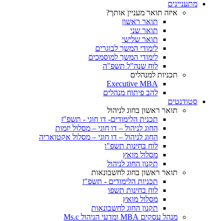
מתעניינים
איזה תואר מעניין אותך?
תואר ראשון
תואר שני
תואר שלישי
לימודי המשך לבוגרים
לימודי המשך למוסמכים
לוח שנה"ל תשפ"ה
תכניות למנהלים
Executive MBA
להב פיתוח מנהלים
סטודנטים
תואר ראשון בחוג לניהול
תכנית הלימודים- דו חוגי - תשפ"ז
החוג לניהול – דו חוגי – מסלול יזמות
החוג לניהול – דו חוגי – מסלול אקטואריה
לוח בחינות תשפ"ו
מסלול מואץ
תקנון החוג לניהול
תואר ראשון בחוג לחשבונאות
תכניות הלימודים - תשפ"ז
לוח בחינות תשפו
מסלול מואץ
תקנון החוג לחשבונאות
מנהל עסקים MBA ומדעי הניהול Ms.c