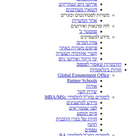
אירועי גיוס ונטוורקינג
השארו מעודכנים
משרות לסטודנטים ובוגרים
אתר המשרות
לוח סדנאות ואירועים
סמסטר ב'
מידע למעסיקים
צוות המרכז
פרסום משרות באתר
קשרי אקדמיה תעשייה
ימי זרקור ואירועי גיוס
הזדמנויות שאסור לפספס
חוויות בינלאומיות
Global Engagement Office
Partner Schools
אודות
יצירת קשר
לימודים בחו"ל לתלמידי MBA/MSc
מיידע למתענינים
לפני שממריאים
סיום המסע
חויות של בוגרי התכנית
תקנון
טפסים
לימודים בחו"ל לתלמידי BA