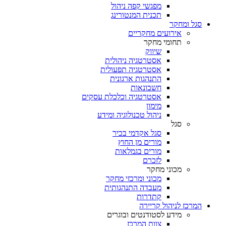
מפגשי קפה ניהול
תכנית המנטורינג
סגל ומחקר
אירועים מחקריים
תחומי מחקר
שיווק
אסטרטגיה ניהולית
אסטרטגיה תפעולית
התנהגות ארגונית
חשבונאות
אסטרטגיה וכלכלת עסקים
מימון
ניהול טכנולוגיה ומידע
סגל
סגל אקדמי בכיר
מורים מן החוץ
מורים בגמלאות
לזכרם
מכוני מחקר
מכוני ומרכזי מחקר
מעבדה התנהגותית
קתדרות
המרכז לניהול קריירה
מידע לסטודנטים ובוגרים
צוות המרכז