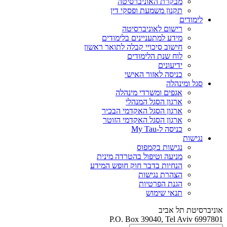
מבקרת האוניברסיטה
תקנון משמעת ופסקי דין
לימודים
רישום לאוניברסיטה
מידע למתעניינים בלימודים
חישוב סיכויי קבלה לתואר ראשון
לוח שנת הלימודים
ידיעונים
כניסה לאזור האישי
סגל ומינהלה
אגפים ומשרדי מינהלה
ארגון הסגל המנהלי
ארגון הסגל האקדמי הבכיר
ארגון הסגל האקדמי הזוטר
כניסה ל-My Tau
נגישות
נגישות בקמפוס
מניעה וטיפול בהטרדה מינית
הנחיות בדבר חוק חופש המידע
הצהרת נגישות
הגנת הפרטיות
תנאי שימוש
אוניברסיטת תל אביב
P.O. Box 39040, Tel Aviv 6997801