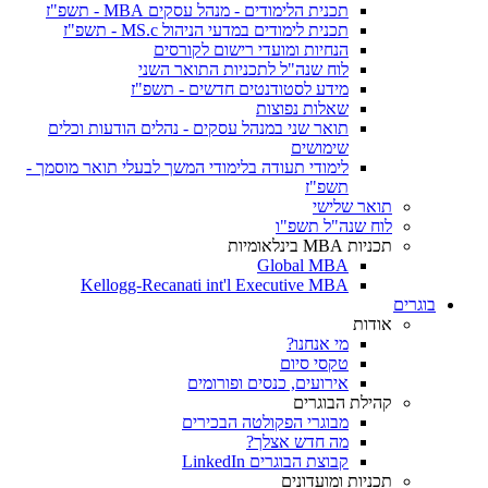
תכנית הלימודים - מנהל עסקים MBA - תשפ"ז
תכנית לימודים במדעי הניהול MS.c - תשפ"ז
הנחיות ומועדי רישום לקורסים
לוח שנה"ל לתכניות התואר השני
מידע לסטודנטים חדשים - תשפ"ז
שאלות נפוצות
תואר שני במנהל עסקים - נהלים הודעות וכלים
שימושים
לימודי תעודה בלימודי המשך לבעלי תואר מוסמך -
תשפ"ז
תואר שלישי
לוח שנה"ל תשפ"ו
תכניות MBA בינלאומיות
Global MBA
Kellogg-Recanati int'l Executive MBA
בוגרים
אודות
מי אנחנו?
טקסי סיום
אירועים, כנסים ופורומים
קהילת הבוגרים
מבוגרי הפקולטה הבכירים
מה חדש אצלך?
קבוצת הבוגרים LinkedIn
תכניות ומועדונים