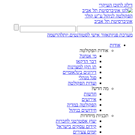
דילוג לתוכן העיקרי
הפקולטה לניהול ע"ש קולר
אוניברסיטת תל אביב
מערכת פניות
אזור אישי לסטודנטים.יות
להרשמה
אודות
אודות הפקולטה
מי אנחנו?
דבר הדקאן
תו תקן למצוינות
דירוגים בינלאומיים
סגל מנהלי
ועדות הפקולטה
מה חדש?
חדשות
אירועים
הפקולטה במדיה
חידושים בניהול
תכניות מיוחדות
יעוץ אסטרטגי לחברות
קידום עסקים בישראל
יזמים צעירים