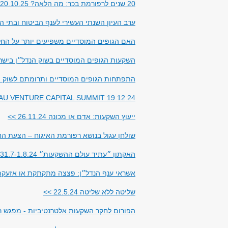
20 שנים לרפורמת בכר: מה הלאה? 20.10.25>>
ערב העיון השנתי העשירי לענף הביטוח ובתי ההשקעות 
האם הגופים המוסדיים משפיעים יותר על החלטות ב
השקעות הגופים המוסדיים בשוק הנדל״ן בישראל ומחוצ
התפתחות הגופים המוסדיים ותרומתם לשוק ההון ולכ
U VENTURE CAPITAL SUMMIT 19.12.24 >>
ייעוץ השקעות: אדם או מכונה 26.11.24 >>
שולחן עגול בנושא רפורמת האיגוח – הצעת החוק והה
האקתון ״עתיד עולם ההשקעות״ 31.7-1.8.24 >>
אשראי ענף הנדל״ן: פצצה מתקתקת או אזעקת שווא? 4
שליטה ללא שליטה
22.5.24 >>
הפורום לחקר השקעות אלטרנטיביות - מפגש ראשון 24