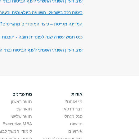
ערב העיון השנתי התשיעי לענף הביטוח ובתי ההשקעות
ביטוח רכב בישראל- השוואה בינלאומית ובעיות מבני
המדינה מגייסת – כיצד המוסדיים מתגייסים? 12.12.23
כנס חמש עשרה שנה לפנסיית חובה - תובנות ואתגרי
ערב העיון השנתי השמיני לענף הביטוח ובתי ההשקעו
אודות
מתעניינים
מי אנחנו?
תואר ראשון
דבר הדקאן
תואר שני
סגל מנהלי
תואר שלישי
חדשות
Executive MBA
אירועים
לימודי המשך לבוג
יעוץ אסטרטגי לחברות
לימודי המשך למו