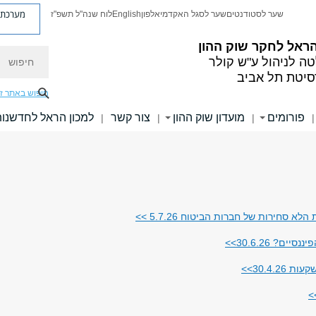
מערכת פ
שער לסטודנטים
שער לסגל האקדמי
אלפון
English
לוח שנה"ל תשפ"ז
ראל לחקר שוק ההון
חיפוש
ה לניהול ע"ש קולר
סיטת תל אביב
חיפוש באתר ז
פורומים
מועדון שוק ההון
צור קשר
למכון הראל לחדשנו
|
|
|
|
סחירות של חברות הביטוח 5.7.26 >>
? 30.6.26>>