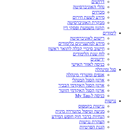
דרושים
נהלי האוניברסיטה
מכרזים
מידע לשעת חירום
מבקרת האוניברסיטה
תקנון משמעת ופסקי דין
לימודים
רישום לאוניברסיטה
מידע למתעניינים בלימודים
חישוב סיכויי קבלה לתואר ראשון
לוח שנת הלימודים
ידיעונים
כניסה לאזור האישי
סגל ומינהלה
אגפים ומשרדי מינהלה
ארגון הסגל המנהלי
ארגון הסגל האקדמי הבכיר
ארגון הסגל האקדמי הזוטר
כניסה ל-My Tau
נגישות
נגישות בקמפוס
מניעה וטיפול בהטרדה מינית
הנחיות בדבר חוק חופש המידע
הצהרת נגישות
הגנת הפרטיות