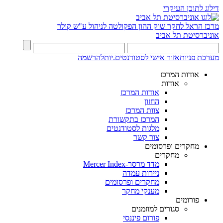
דילוג לתוכן העיקרי
מרכז הראל לחקר שוק ההון
הפקולטה לניהול ע"ש קולר
אוניברסיטת תל אביב
מערכת פניות
אזור אישי לסטודנטים.יות
להרשמה
אודות המרכז
אודות
אודות המרכז
החזון
צוות המרכז
המרכז בתקשורת
מלגות לסטודנטים
צור קשר
מחקרים ופרסומים
מחקרים
מדד מרסר-Mercer Index
ניירות עמדה
מחקרים ופרסומים
מענקי מחקר
פורומים
סגורים למוזמנים
פורום פיננסי