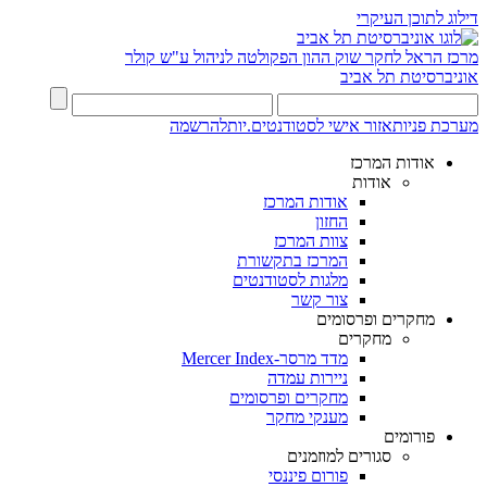
דילוג לתוכן העיקרי
מרכז הראל לחקר שוק ההון
הפקולטה לניהול ע"ש קולר
אוניברסיטת תל אביב
מערכת פניות
אזור אישי לסטודנטים.יות
להרשמה
אודות המרכז
אודות
אודות המרכז
החזון
צוות המרכז
המרכז בתקשורת
מלגות לסטודנטים
צור קשר
מחקרים ופרסומים
מחקרים
מדד מרסר-Mercer Index
ניירות עמדה
מחקרים ופרסומים
מענקי מחקר
פורומים
סגורים למוזמנים
פורום פיננסי