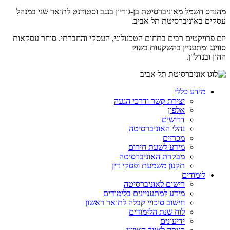
מהנדס חשמל מאוניברסיטת בן-גוריון בנגב וסטודנט לתואר שני במנהל
עסקים באוניברסיטת תל אביב.
יזם פרויקטים רבים בתחום הטכנולוגי, העסקי והחברתי. סוחר עסקאות
סווינג ומתעניין בהשקעות בשוק
ההון ובנדל"ן.
מידע כללי
יצירת קשר ודרכי הגעה
אלפון
דרושים
נהלי האוניברסיטה
מכרזים
מידע לשעת חירום
מבקרת האוניברסיטה
תקנון משמעת ופסקי דין
לימודים
רישום לאוניברסיטה
מידע למתעניינים בלימודים
חישוב סיכויי קבלה לתואר ראשון
לוח שנת הלימודים
ידיעונים