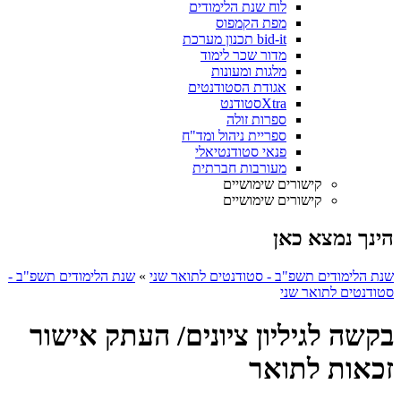
לוח שנת הלימודים
מפת הקמפוס
bid-it תכנון מערכת
מדור שכר לימוד
מלגות ומעונות
אגודת הסטודנטים
Xtraסטודנט
ספרות זולה
ספריית ניהול ומד"ח
פנאי סטודנטיאלי
מעורבות חברתית
קישורים שימושיים
קישורים שימושיים
הינך נמצא כאן
שנת הלימודים תשפ"ב - סטודנטים לתואר שני
»
שנת הלימודים תשפ"ב -
סטודנטים לתואר שני
בקשה לגיליון ציונים/ העתק אישור
זכאות לתואר