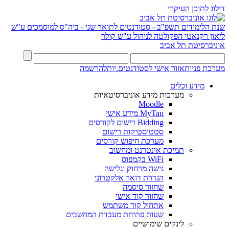
דילוג לתוכן העיקרי
שנת הלימודים תשפ"ב - סטודנטים לתואר שני - ביה"ס למוסמכים ע"ש
ליאון רקנאטי
הפקולטה לניהול ע"ש קולר
אוניברסיטת תל אביב
מערכת פניות
אזור אישי לסטודנטים.יות
להרשמה
מידע וכלים
מערכות מידע אוניברסיטאיות
Moodle
MyTau מידע אישי
Bidding רישום לקורסים
סטטיסטיקות רישום
מערכת חיפוש קורסים
תמיכת אינטרנט ומחשוב
WiFi בקמפוס
גישה מרחוק וגלישה
הגדרת דואר אלקטרוני
שחזור סיסמה
שחזור קוד אישי
אתחול קוד משתמש
שעות פתיחת מעבדת המחשבים
לינקים שימושיים