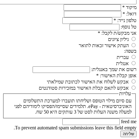
מיקוד
*
דואל:
*
טלפון נייד:
*
טל נוסף:
אני מבקש/ת לקבל:
*
גיליון ציונים
העתק אישור זכאות לתואר
בשפה:
עברית
אנגלית
רשום את שמך באנגלית:
אופן קבלת האישור:
*
אבקש לשלוח את האישור לכתובת שמילאתי
אבקש לתאם קבלת האישור במזכירות סטודנטים
עלויות
עם סיום מילוי הטופס ושליחתו תועברו למערכת התשלומים
האוניברסיטאית - ePay. תלמידים שסיימו/הפסיקו לימודיהם לפני
למעלה משנה העלות לסט של 3 עותקים היא 50 שח.
feed me
To prevent automated spam submissions leave this field empty.