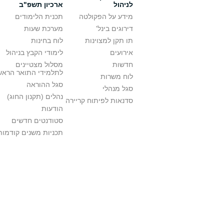
לניהול
ארכיון תשפ"ב
מידע על הפקולטה
תכנית הלימודים
דירוגים בינל'
מערכת שעות
תו תקן למצוינות
לוח בחינות
אירועים
לימודי הקבץ בניהול
חדשות
מסלול מצטיינים
לתלמידי התואר הראש
לוח משרות
סגל ההוראה
סגל מנהלי
נהלים (תקנון החוג)
סדנאות לפיתוח קריירה
הודעות
סטודנטים חדשים
תכניות משנים קודמות