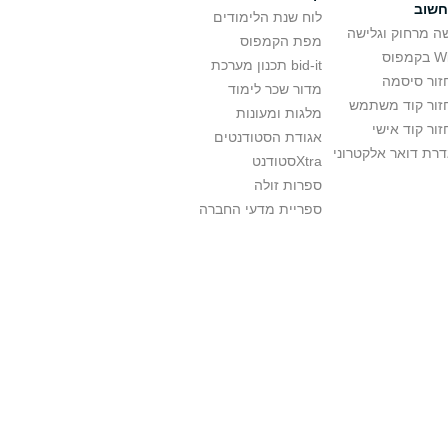
חשוב
לוח שנת הלימודים
ה מרחוק וגלישה
מפת הקמפוס
קמפוס
bid-it תכנון מערכת
זור סיסמה
מדור שכר לימוד
זור קוד משתמש
מלגות ומעונות
ור קוד אישי
אגודת הסטודנטים
רת דואר אלקטרוני
Xtraסטודנט
ספרות זולה
ספריית מדעי החברה