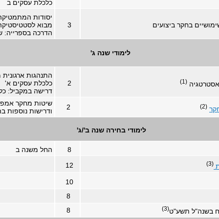
כלכלת עסקים ב
יסודות המתמטיקה 
ימושיים בחקר ביצועים
3
מבוא לסטטיסטיקה
הדרכה בספרייה: שי
לימודי שנה ג'
התנהגות ארגונית מ
(1)
2
כלכלת עסקים א'
אסטרטגיה
דרישה במקביל: כל
שיטות מחקר אמפיר
2
(2)
קר
ודרישות נוספות ב
לימודי בחירה שנה ב'/ג'
8
החל משנה ב
(3)
12
ת
10
8
(3)
8
תח בשנה"ל תשע"ט