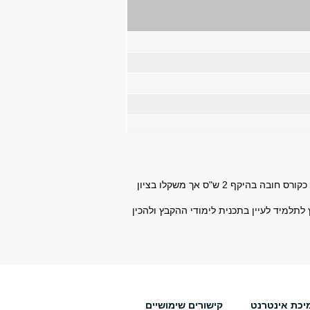
לכל שעה סמסטריאלית בתכנית הלימודים ינתן משקל שווה בשיקלול הציון הסופי בקורס, למעט סמינר המחקר המוצע כקורס חובה בהיקף 2 ש"ס אך משקלו בציון
למיד לעיין בתכנית לימודי ההקבץ ולהכין
יכת אינטרנט
קישורים שימושיים