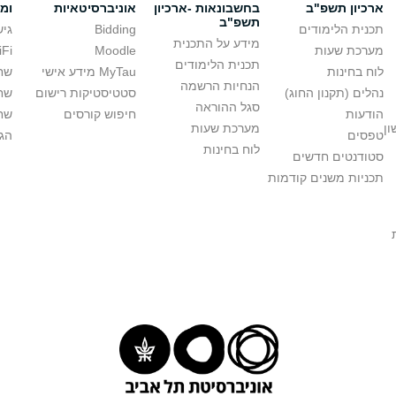
ארכיון תשפ"ב
בחשבונאות -ארכיון
אוניברסיטאיות
ומ
תשפ"ב
תכנית הלימודים
Bidding
גיש
מידע על התכנית
מערכת שעות
Moodle
WiFi ב
תכנית הלימודים
לוח בחינות
MyTau מידע אישי
שח
הנחיות הרשמה
נהלים (תקנון החוג)
סטטיסטיקות רישום
שח
סגל ההוראה
הודעות
חיפוש קורסים
שחז
ון
מערכת שעות
טפסים
הגד
לוח בחינות
סטודנטים חדשים
תכניות משנים קודמות