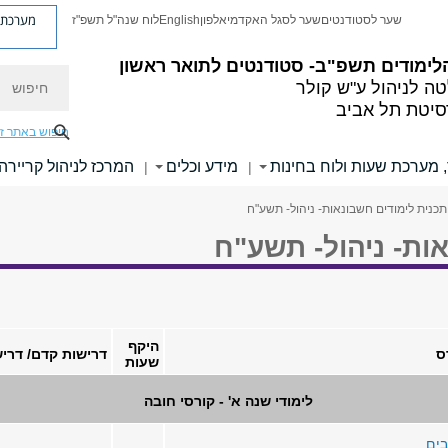
מערכת פ
שער לסטודנטים
שער לסגל האקדמי
אלפון
English
לוח שנה"ל תשפ"ז
לימודים תשפ"ב- סטודנטים לתואר ראשון
חיפוש
ה לניהול ע"ש קולר
סיטת תל אביב
חיפוש באתר ז
, מערכת שעות ולוח בחינות
מידע וכלים
המרכז לניהול קריירה
|
|
תכנית לימודים חשבונאות- ניהול- תשע"ח
ות- ניהול- תשע"ח
היקף
ס
דרישות קדם/ דרי
שעות
לימודי שנה א' - קורסי חובה
בים