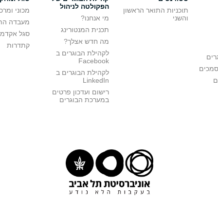
הפקולטה לניהול
תוכניות התואר הראשון
מכוני ומרכ
והשני
מי אנחנו?
מעבדה הת
תכנית המנטורינג
סגל אקדמי
מה חדש אצלך?
קתדרות
לקהילת הבוגרים ב
רים
Facebook
סמכים
לקהילת הבוגרים ב
ם
LinkedIn
רישום ועדכון פרטים
במערכת הבוגרים