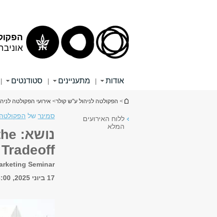
הפקולט
אוניבר
אודות
מתעניינים
סטודנטים
|
|
|
הינך נמצא כאן
>
הפקולטה לניהול ע"ש קולר
>
אירועי הפקולטה לניהו
סמינר
של
הפקולטה 
ללוח האירועים
המלא
נושא
 Tradeoff
arketing Seminar
17 ביוני 2025, 13:00