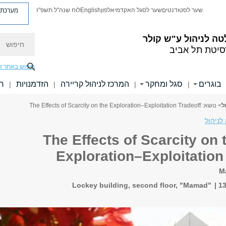
מערכת פ
שער לסטודנטים
שער לסגל האקדמי
אלפון
English
לוח שנה"ל תשפ"ז
חיפוש
ה לניהול ע"ש קולר
סיטת תל אביב
חיפוש באתר ז
בוגרים
סגל ומחקר
המרכז לניהול קריירה
הזדמנויות
חו
|
|
|
|
ל
> נושא: The Effects of Scarcity on the Exploration–Exploitation Tradeoff
לניהול
: The Effects of Scarcity on the
Exploration–Exploitation
M
"Lockey building, second floor, "Mamad