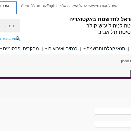
מערכת פ
שער לסטודנטים
שער לסגל האקדמי
אלפון
English
לוח שנה"ל תשפ"ז
הראל לחדשנות באקטואריה
חיפוש
ה לניהול ע"ש קולר
סיטת תל אביב
חיפוש באתר ז
תנאי קבלה והרשמה
כנסים ואירועים
מחקרים ופרסומים
|
|
|
 המכון