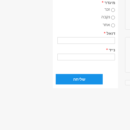
מיגדר
*
זכר
נקבה
אחר
דואל
*
נייד
*