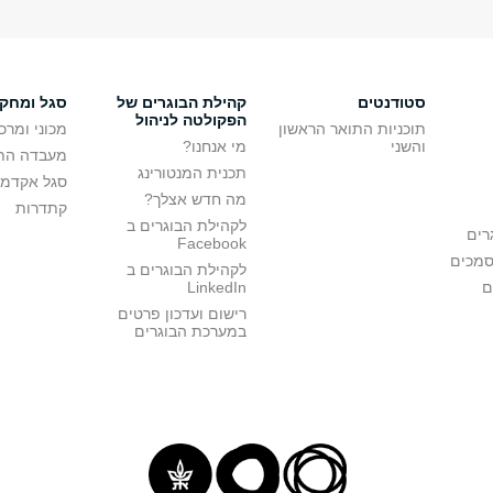
סטודנטים
קהילת הבוגרים של
סגל ומחק
הפקולטה לניהול
תוכניות התואר הראשון
מכוני ומרכ
והשני
מי אנחנו?
מעבדה הת
תכנית המנטורינג
סגל אקדמי
מה חדש אצלך?
קתדרות
לקהילת הבוגרים ב
רים
Facebook
סמכים
לקהילת הבוגרים ב
ם
LinkedIn
רישום ועדכון פרטים
במערכת הבוגרים