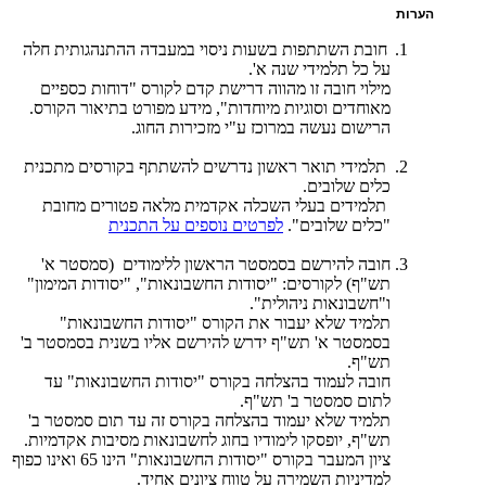
הערות
חובת השתתפות בשעות ניסוי במעבדה ההתנהגותית חלה
על כל תלמידי שנה א'.
מילוי חובה זו מהווה דרישת קדם לקורס "דוחות כספיים
מאוחדים וסוגיות מיוחדות", מידע מפורט בתיאור הקורס.
הרישום נעשה במרוכז ע"י מזכירות החוג.
תלמידי תואר ראשון נדרשים להשתתף בקורסים מתכנית
כלים שלובים.
תלמידים בעלי השכלה אקדמית מלאה פטורים מחובת
"כלים שלובים".
לפרטים נוספים על התכנית
חובה להירשם בסמסטר הראשון ללימודים (סמסטר א'
תש"ף) לקורסים: "יסודות החשבונאות", "יסודות המימון"
ו"חשבונאות ניהולית".
תלמיד שלא יעבור את הקורס "יסודות החשבונאות"
בסמסטר א' תש"ף ידרש להירשם אליו בשנית בסמסטר ב'
תש"ף.
חובה לעמוד בהצלחה בקורס "יסודות החשבונאות" עד
לתום סמסטר ב' תש"ף.
תלמיד שלא יעמוד בהצלחה בקורס זה עד תום סמסטר ב'
תש"ף, יופסקו לימודיו בחוג לחשבונאות מסיבות אקדמיות.
ציון המעבר בקורס "יסודות החשבונאות" הינו 65 ואינו כפוף
למדיניות השמירה על טווח ציונים אחיד.