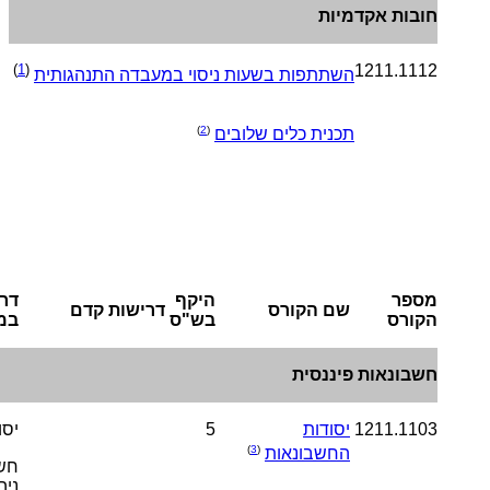
חובות אקדמיות
)
1
(
1211.1112
השתתפות בשעות ניסוי במעבדה התנהגותית
)
2
(
תכנית כלים שלובים
מספר
היקף
דר
שם הקורס
דרישות קדם
הקורס
בש"ס
במ
חשבונאות פיננסית
1211.1103
יסודות
5
יסו
)
3
(
החשבונאות
חש
ניה