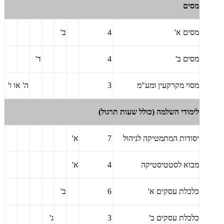
מסים
מסים א'
4
ב'
מסים ב'
4
ד'
מסוי מקרקעין ומע"מ
3
ה' או ו'
לימודי השלמה (כולל שעות תרגול)
יסודות המתמטיקה לניהול
7
א'
מבוא לסטטיסטיקה
4
א'
כלכלת עסקים א'
6
ב'
כלכלת עסקים ב'
3
ג'