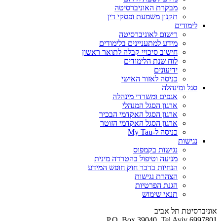
מבקרת האוניברסיטה
תקנון משמעת ופסקי דין
לימודים
רישום לאוניברסיטה
מידע למתעניינים בלימודים
חישוב סיכויי קבלה לתואר ראשון
לוח שנת הלימודים
ידיעונים
כניסה לאזור האישי
סגל ומינהלה
אגפים ומשרדי מינהלה
ארגון הסגל המנהלי
ארגון הסגל האקדמי הבכיר
ארגון הסגל האקדמי הזוטר
כניסה ל-My Tau
נגישות
נגישות בקמפוס
מניעה וטיפול בהטרדה מינית
הנחיות בדבר חוק חופש המידע
הצהרת נגישות
הגנת הפרטיות
תנאי שימוש
אוניברסיטת תל אביב
P.O. Box 39040, Tel Aviv 6997801