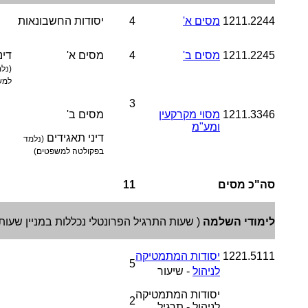
1211.2244
מסים א'
4
יסודות החשבונאות
1211.2245
מסים ב'
4
מסים א'
דינ
(נל
למש
3
1211.3346
מסוי מקרקעין
מסים ב'
ומע"מ
דיני תאגידים
(נלמד
בפקולטה למשפטים)
סה"כ מסים
11
לימודי השלמה
(
שעות התרגיל הפרונטלי נכללות במניין שעות
1221.5111
יסודות המתמטיקה
5
לניהול
-
שיעור
יסודות המתמטיקה
2
לניהול - תרגיל