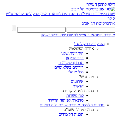
דילוג לתוכן העיקרי
שנת הלימודים תשפ"ב- סטודנטים לתואר ראשון
הפקולטה לניהול ע"ש
קולר
אוניברסיטת תל אביב
מערכת פניות
אזור אישי לסטודנטים.יות
להרשמה
מה קורה בפקולטה?
אודות הפקולטה
היתרונות שלנו
דבר הדקאן
תו תקן למצוינות
דירוגים בינלאומיים
סגל מנהלי
מה חדש?
אירועים
חדשות
המרכז לניהול קריירה
לוח משרות
סדנאות לפיתוח קריירה
תכניות הלימוד, מערכת שעות ולוח בחינות
החוג לניהול תשפ"ב
תכנית הלימודים