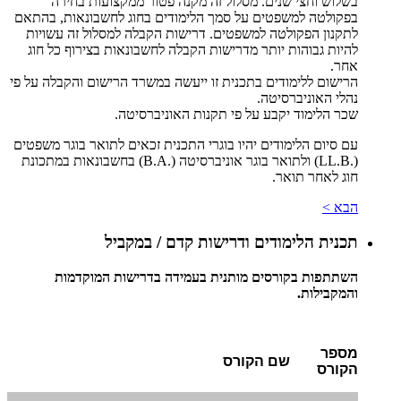
בשלוש וחצי שנים. מסלול זה מקנה פטור ממקצועות בחירה
בפקולטה למשפטים על סמך הלימודים בחוג לחשבונאות, בהתאם
לתקנון הפקולטה למשפטים. דרישות הקבלה למסלול זה עשויות
להיות גבוהות יותר מדרישות הקבלה לחשבונאות בצירוף כל חוג
אחר.
הרישום ללימודים בתכנית זו ייעשה במשרד הרישום והקבלה על פי
נהלי האוניברסיטה.
שכר הלימוד יקבע על פי תקנות האוניברסיטה.
עם סיום הלימודים יהיו בוגרי התכנית זכאים לתואר בוגר משפטים
(.LL.B) ולתואר בוגר אוניברסיטה (.B.A) בחשבונאות במתכונת
חוג לאחר תואר.
הבא >
תכנית הלימודים ודרישות קדם / במקביל
השתתפות בקורסים מותנית בעמידה בדרישות המוקדמות
והמקבילות.
מספר
שם הקורס
הקורס