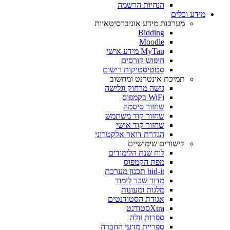
הנחיות הרשמה
מידע וכלים
מערכות מידע אוניברסיטאיות
Bidding
Moodle
MyTau מידע אישי
חיפוש קורסים
סטטיסטיקות רישום
תמיכת אינטרנט ומחשוב
גישה מרחוק וגלישה
WiFi בקמפוס
שחזור סיסמה
שחזור קוד משתמש
שחזור קוד אישי
הגדרת דואר אלקטרוני
קישורים שימושיים
לוח שנת הלימודים
מפת הקמפוס
bid-it תכנון מערכת
מדור שכר לימוד
מלגות ומעונות
אגודת הסטודנטים
Xtraסטודנט
ספרות זולה
ספריית מדעי החברה