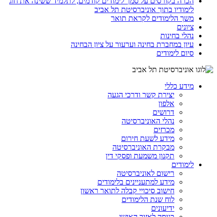
הכרה בקורסים על סמך לימודים קודמים, לתלמיד ששינה את חוג
לימודיו בתוך אוניברסיטת תל אביב
משך הלימודים לקראת תואר
ציונים
נהלי בחינות
עיון במחברת בחינה וערעור על ציון הבחינה
סיום לימודים
מידע כללי
יצירת קשר ודרכי הגעה
אלפון
דרושים
נהלי האוניברסיטה
מכרזים
מידע לשעת חירום
מבקרת האוניברסיטה
תקנון משמעת ופסקי דין
לימודים
רישום לאוניברסיטה
מידע למתעניינים בלימודים
חישוב סיכויי קבלה לתואר ראשון
לוח שנת הלימודים
ידיעונים
כניסה לאזור האישי