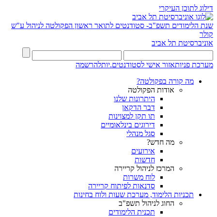
דילוג לתוכן העיקרי
שנת הלימודים תשפ"ב- סטודנטים לתואר ראשון
הפקולטה לניהול ע"ש
קולר
אוניברסיטת תל אביב
מערכת פניות
אזור אישי לסטודנטים.יות
להרשמה
מה קורה בפקולטה?
אודות הפקולטה
היתרונות שלנו
דבר הדקאן
תו תקן למצוינות
דירוגים בינלאומיים
סגל מנהלי
מה חדש?
אירועים
חדשות
המרכז לניהול קריירה
לוח משרות
סדנאות לפיתוח קריירה
תכניות הלימוד, מערכת שעות ולוח בחינות
החוג לניהול תשפ"ב
תכנית הלימודים