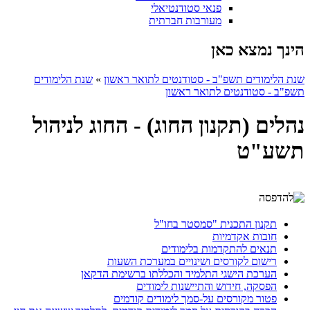
פנאי סטודנטיאלי
מעורבות חברתית
הינך נמצא כאן
שנת הלימודים תשפ"ב - סטודנטים לתואר ראשון
»
שנת הלימודים
תשפ"ב - סטודנטים לתואר ראשון
נהלים (תקנון החוג) - החוג לניהול
תשע"ט
תקנון התכנית "סמסטר בחו"ל
חובות אקדמיות
​תנאים להתקדמות בלימודים
רישום לקורסים ושינויים במערכת השעות
הערכת הישגי התלמיד והכללתו ברשימת הדקאן
הפסקה, חידוש והתיישנות לימודים
פטור מקורסים על-סמך לימודים קודמים