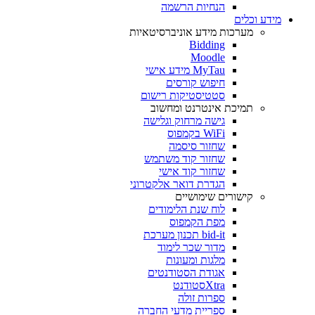
הנחיות הרשמה
מידע וכלים
מערכות מידע אוניברסיטאיות
Bidding
Moodle
MyTau מידע אישי
חיפוש קורסים
סטטיסטיקות רישום
תמיכת אינטרנט ומחשוב
גישה מרחוק וגלישה
WiFi בקמפוס
שחזור סיסמה
שחזור קוד משתמש
שחזור קוד אישי
הגדרת דואר אלקטרוני
קישורים שימושיים
לוח שנת הלימודים
מפת הקמפוס
bid-it תכנון מערכת
מדור שכר לימוד
מלגות ומעונות
אגודת הסטודנטים
Xtraסטודנט
ספרות זולה
ספריית מדעי החברה