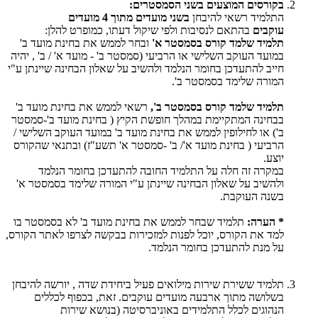
בקורסים המוצעים בשני הסמסטרים:
התלמיד רשאי להיבחן
בשני מועדים מתוך 4 מועדים
עוקבים
בהתאם לנסיבות ולפי שיקול דעתו, כמופרט להלן:
תלמיד שלמד קורס בסמסטר א'
ובחר לממש את בחינת מועד ב'
במועד העוקב השלישי או הרביעי (סמסטר ב' - מועד א' / ב' , יהיה
חייב להתעדכן בחומר הנלמד ולהשיב על שאלון הבחינה שיינתן ע"י
המורה שלימד בסמסטר ב'.
תלמיד שלמד קורס בסמסטר ב',
רשאי לממש את בחינת מועד ב'
בבחינה המתקיימת במהלך חופשת הקיץ ( בחינת מועד ב'-סמסטר
ב') או לחילופין לממש את בחינת מועד ב' במועד העוקב השלישי /
הרביעי ( בחינת מועד א'/ ב' -סמסטר א' תשע"ז) ובתנאי שהקורס
יוצע.
במקרה זה חלה על התלמיד החובה להתעדכן בחומר הנלמד
ולהשיב על שאלון הבחינה שיינתן ע"י המורה שלימד בסמסטר א'
בשנה העוקבת.
* הערה:
תלמיד שבחר לממש את בחינת מועד ב' לא בסמסטר בו
למד את הקורס, יוכל לפנות למזכירות בבקשה לצרפו לאתר הקורס,
על מנת להתעדכן בחומר הנלמד.
תלמיד ששירת שירות מילואים פעיל ביחידת שדה , יורשה להיבחן
בשלושה מתוך ארבעה מועדים עוקבים. זאת, בכפוף לכללים
הנהוגים לכלל התלמידים באוניברסיטה (בנושא שירות