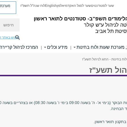
מערכת פ
שער לסטודנטים
שער לסגל האקדמי
אלפון
English
לוח שנה"ל תשפ"ז
לימודים תשפ"ב- סטודנטים לתואר ראשון
חיפוש
ה לניהול ע"ש קולר
סיטת תל אביב
חיפוש באתר ז
, מערכת שעות ולוח בחינות
מידע וכלים
המרכז לניהול קריירה
|
|
לוח בחינות - החוג לניהול תשע"ז
יהול תשע"ז
09: בימי ו' בשעה 08:30) או בצהריים בשעה 14:00.
 הבחינה.
תקנון תואר ראשון.