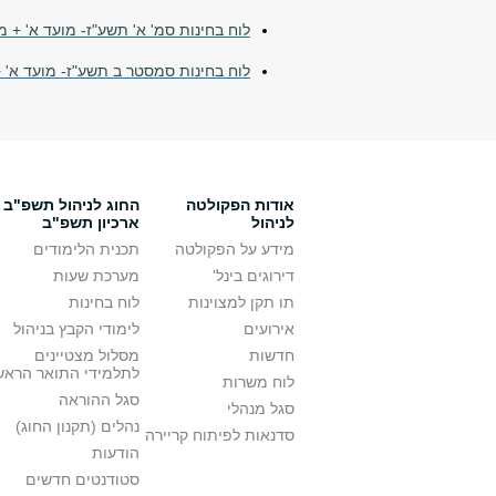
לוח בחינות סמ' א' תשע"ז- מועד א' + מ
לוח בחינות סמסטר ב תשע"ז- מועד א' +
אודות הפקולטה
החוג לניהול תשפ"ב -
לניהול
ארכיון תשפ"ב
מידע על הפקולטה
תכנית הלימודים
דירוגים בינל'
מערכת שעות
תו תקן למצוינות
לוח בחינות
אירועים
לימודי הקבץ בניהול
חדשות
מסלול מצטיינים
לתלמידי התואר הראש
לוח משרות
סגל ההוראה
סגל מנהלי
נהלים (תקנון החוג)
סדנאות לפיתוח קריירה
הודעות
סטודנטים חדשים