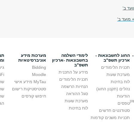
ועד ב'
 מועד ב'
החוג לחשבונאות -
לימודי השלמה
מערכות מידע
תמ
ארכיון תשפ"ב
בחשבונאות -ארכיון
אוניברסיטאיות
ומ
תשפ"ב
תכנית הלימודים
Bidding
גיש
מידע על התכנית
מערכת שעות
Moodle
WiFi ב
תכנית הלימודים
לוח בחינות
MyTau מידע אישי
שח
הנחיות הרשמה
נהלים (תקנון החוג)
סטטיסטיקות רישום
שח
סגל ההוראה
הודעות
חיפוש קורסים
שחז
ון
מערכת שעות
טפסים
הגד
לוח בחינות
סטודנטים חדשים
תכניות משנים קודמות