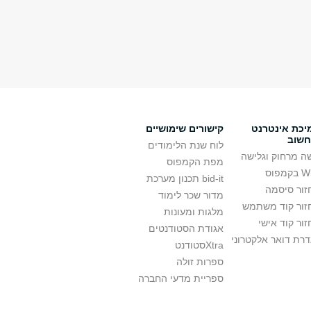
יכת אינטרנט
קישורים שימושיים
חשוב
לוח שנת הלימודים
ה מרחוק וגלישה
מפת הקמפוס
קמפוס
bid-it תכנון מערכת
זור סיסמה
מדור שכר לימוד
זור קוד משתמש
מלגות ומעונות
ור קוד אישי
אגודת הסטודנטים
רת דואר אלקטרוני
Xtraסטודנט
ספרות זולה
ספריית מדעי החברה