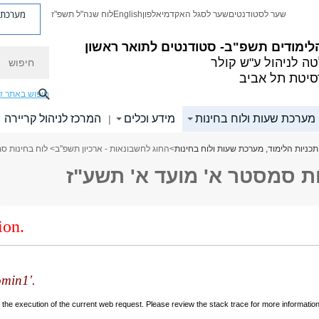
מערכת פ
שער לסטודנטים
שער לסגל האקדמי
אלפון
English
לוח שנה"ל תשפ"ז
לימודים תשפ"ב- סטודנטים לתואר ראשון
חיפוש
ה לניהול ע"ש קולר
סיטת תל אביב
חיפוש באתר ז
 מערכת שעות ולוח בחינות
מידע וכלים
המרכז לניהול קריירה
|
תכניות הלימוד, מערכת שעות ולוח בחינות
>
החוג לחשבונאות - ארכיון תשפ"ב
> לוח בחינות ס
ות סמסטר א' מועד א' תשע"ז