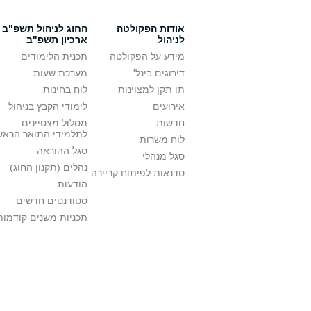
אודות הפקולטה
החוג לניהול תשפ"ב -
לניהול
ארכיון תשפ"ב
מידע על הפקולטה
תכנית הלימודים
דירוגים בינל'
מערכת שעות
תו תקן למצוינות
לוח בחינות
אירועים
לימודי הקבץ בניהול
חדשות
מסלול מצטיינים
לתלמידי התואר הראש
לוח משרות
סגל ההוראה
סגל מנהלי
נהלים (תקנון החוג)
סדנאות לפיתוח קריירה
הודעות
סטודנטים חדשים
תכניות משנים קודמות