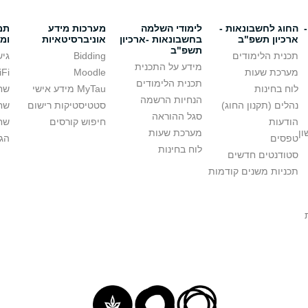
החוג לחשבונאות -
לימודי השלמה
מערכות מידע
תמ
ארכיון תשפ"ב
בחשבונאות -ארכיון
אוניברסיטאיות
ומ
תשפ"ב
תכנית הלימודים
Bidding
גיש
מידע על התכנית
מערכת שעות
Moodle
WiFi ב
תכנית הלימודים
לוח בחינות
MyTau מידע אישי
שח
הנחיות הרשמה
נהלים (תקנון החוג)
סטטיסטיקות רישום
שח
סגל ההוראה
הודעות
חיפוש קורסים
שחז
ון
מערכת שעות
טפסים
הגד
לוח בחינות
סטודנטים חדשים
תכניות משנים קודמות