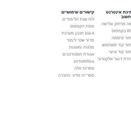
יכת אינטרנט
קישורים שימושיים
חשוב
לוח שנת הלימודים
ה מרחוק וגלישה
מפת הקמפוס
קמפוס
bid-it תכנון מערכת
זור סיסמה
מדור שכר לימוד
זור קוד משתמש
מלגות ומעונות
ור קוד אישי
אגודת הסטודנטים
רת דואר אלקטרוני
Xtraסטודנט
ספרות זולה
ספריית מדעי החברה