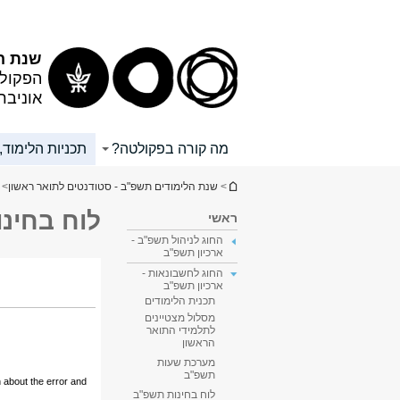
שנת ה
הפקולט
אוניבר
מה קורה בפקולטה?
תכניות הלימוד,
הינך נמצא כאן
>
שנת הלימודים תשפ"ב - סטודנטים לתואר ראשון
>
לוח בחינ
ראשי
החוג לניהול תשפ"ב -
ארכיון תשפ"ב
החוג לחשבונאות -
ארכיון תשפ"ב
תכנית הלימודים
מסלול מצטיינים
לתלמידי התואר
הראשון
מערכת שעות
תשפ"ב
לוח בחינות תשפ"ב