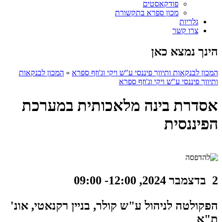
פודקאסטים
מכון ספרא בתקשורת
גלריות
צרו קשר
הינך נמצא כאן
המכון לבנקאות ותיווך פיננסי ע"ש ויקי וג'וזף ספרא
»
המכון לבנקאות
ותיווך פיננסי ע"ש ויקי וג'וזף ספרא
אסדרת בינה מלאכותית במערכת
הפיננסית
2 בדצמבר 2024, 12:00- 09:00
הפקולטה לניהול ע"ש קולר, בניין רקנאטי, אונ'
ת"א