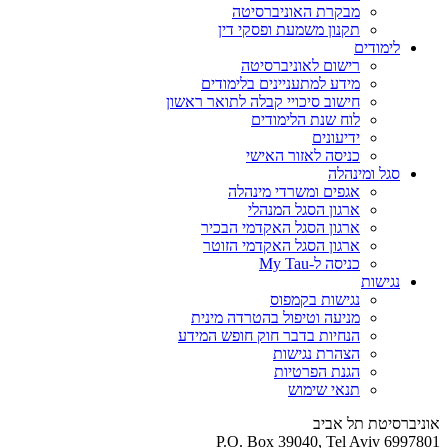
מבקרת האוניברסיטה
תקנון משמעת ופסקי דין
לימודים
רישום לאוניברסיטה
מידע למתעניינים בלימודים
חישוב סיכויי קבלה לתואר ראשון
לוח שנת הלימודים
ידיעונים
כניסה לאזור האישי
סגל ומינהלה
אגפים ומשרדי מינהלה
ארגון הסגל המנהלי
ארגון הסגל האקדמי הבכיר
ארגון הסגל האקדמי הזוטר
כניסה ל-My Tau
נגישות
נגישות בקמפוס
מניעה וטיפול בהטרדה מינית
הנחיות בדבר חוק חופש המידע
הצהרת נגישות
הגנת הפרטיות
תנאי שימוש
אוניברסיטת תל אביב
P.O. Box 39040, Tel Aviv 6997801