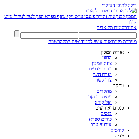
דילוג לתוכן העיקרי
המכון לבנקאות ותיווך פיננסי
ע"ש ויקי וג'וזף ספרא
הפקולטה לניהול ע"ש
קולר
אוניברסיטת תל אביב
מערכת פניות
אזור אישי לסטודנטים.יות
להרשמה
אודות המכון
החזון
צוות המכון
ועדה מדעית
ועדת היגוי
צרו קשר
מחקר
מחקרים
עמיתי מחקר
קול קורא
כנסים ואירועים
כנסים
פורום ספרא
אירועי עבר
קורסים
מדיה