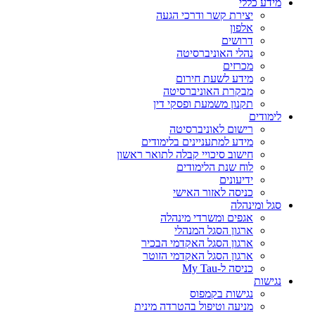
מידע כללי
יצירת קשר ודרכי הגעה
אלפון
דרושים
נהלי האוניברסיטה
מכרזים
מידע לשעת חירום
מבקרת האוניברסיטה
תקנון משמעת ופסקי דין
לימודים
רישום לאוניברסיטה
מידע למתעניינים בלימודים
חישוב סיכויי קבלה לתואר ראשון
לוח שנת הלימודים
ידיעונים
כניסה לאזור האישי
סגל ומינהלה
אגפים ומשרדי מינהלה
ארגון הסגל המנהלי
ארגון הסגל האקדמי הבכיר
ארגון הסגל האקדמי הזוטר
כניסה ל-My Tau
נגישות
נגישות בקמפוס
מניעה וטיפול בהטרדה מינית