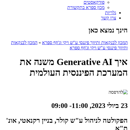
פודקאסטים
מכון ספרא בתקשורת
גלריות
צרו קשר
הינך נמצא כאן
המכון לבנקאות ותיווך פיננסי ע"ש ויקי וג'וזף ספרא
»
המכון לבנקאות
ותיווך פיננסי ע"ש ויקי וג'וזף ספרא
איך Generative AI משנה את
המערכת הפיננסית העולמית
23 ביולי 2023, 11:00- 09:00
הפקולטה לניהול ע"ש קולר, בניין רקנאטי, אונ'
ת"א