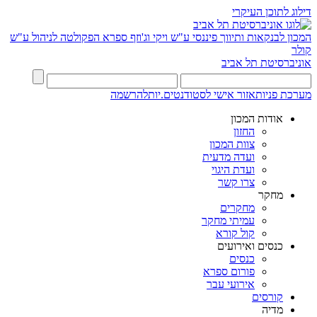
דילוג לתוכן העיקרי
המכון לבנקאות ותיווך פיננסי
ע"ש ויקי וג'וזף ספרא
הפקולטה לניהול ע"ש
קולר
אוניברסיטת תל אביב
מערכת פניות
אזור אישי לסטודנטים.יות
להרשמה
אודות המכון
החזון
צוות המכון
ועדה מדעית
ועדת היגוי
צרו קשר
מחקר
מחקרים
עמיתי מחקר
קול קורא
כנסים ואירועים
כנסים
פורום ספרא
אירועי עבר
קורסים
מדיה