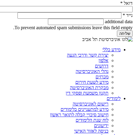
דואל
*
נייד
*
additional data
To prevent automated spam submissions leave this field empty.
מידע כללי
יצירת קשר ודרכי הגעה
אלפון
דרושים
נהלי האוניברסיטה
מכרזים
מידע לשעת חירום
מבקרת האוניברסיטה
תקנון משמעת ופסקי דין
לימודים
רישום לאוניברסיטה
מידע למתעניינים בלימודים
חישוב סיכויי קבלה לתואר ראשון
לוח שנת הלימודים
ידיעונים
כניסה לאזור האישי