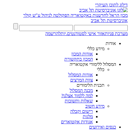
דילוג לתוכן העיקרי
מכון הראל לחדשנות באקטואריה
הפקולטה לניהול ע"ש קולר
אוניברסיטת תל אביב
מערכת פניות
אזור אישי לסטודנטים.יות
להרשמה
אודות
מידע כללי
אודות המכון
המכון בתקשורת
המסלול ללימודי אקטואריה
כללי
אודות המסלול
צוות המרצים
תכנית הלימודים
מבנה המסלול
למה ללמוד אצלנו?
שאלות ותשובות
מידע חשוב
רישום וקבלה
מלגות
אגודות אקטוארים
כנסים ואירועים