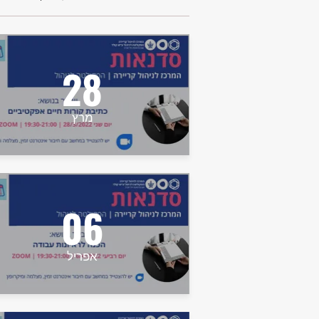
28
מרץ
06
אפריל