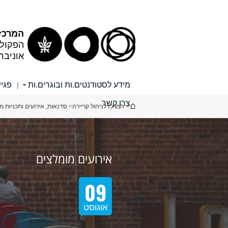
המרכז
הפקולט
אוניבר
מידע לסטודנטים.ות ובוגרים.ות
פגיש
|
צרו קשר
הינך נמצא כאן
>
המרכז לניהול קריירה
>
סדנאות, אירועים ותכניות מ
אירועים מומלצים
אירועים מומלצים
09
09
אוגוסט
אוגוסט