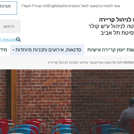
מערכת פ
שער לסטודנטים
שער לסגל האקדמי
אלפון
English
לוח שנה"ל תשפ"ז
לניהול קריירה
חיפוש
ה לניהול ע"ש קולר
סיטת תל אביב
חיפוש באתר ז
ות ייעוץ קריירה אישיות
סדנאות, אירועים ותכניות מיוחדות
מיד
יוחדות
>
לוח סדנאות ואירועים
> אירועי המרכז לניהול קריירה