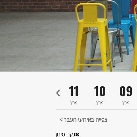
4
13
12
11
10
09
‹
מרץ
מרץ
מרץ
מרץ
מרץ
צפייה באירועי העבר >
נקה סינון