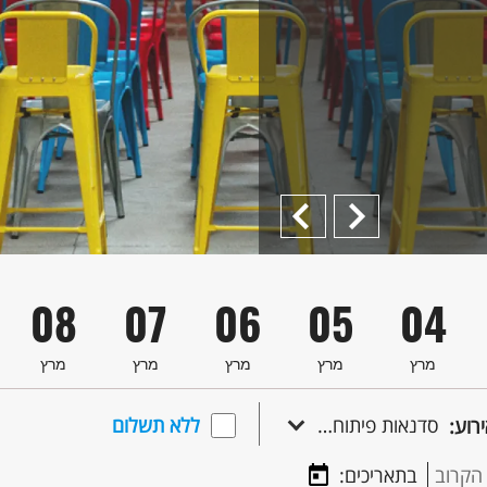
דה
Previous
הבא
08
07
06
05
04
מרץ
מרץ
מרץ
מרץ
מרץ
סדנאות פיתוח קריירה
ללא תשלום
ירוע:
הקרוב
בתאריכים: