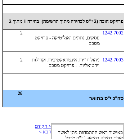
פרויקט חובה (2 י"ס לבחירה מתוך הרשימה) בחירה 1 מתוך 2
2
1242.7002
עסקים, נתונים ואנליטיקה - פרויקט
מסכם
1242.7003
ניהול חוויות אינטראקטיביות וקהילות
2
וירטואליות - פרויקט מסכם
28
סה"כ י"ס בתואר
< הקודם
הבא >
באישור ראש ההתמחות ניתן לאשר
קורס בחירה בהיקף 1 י"ס מכלל