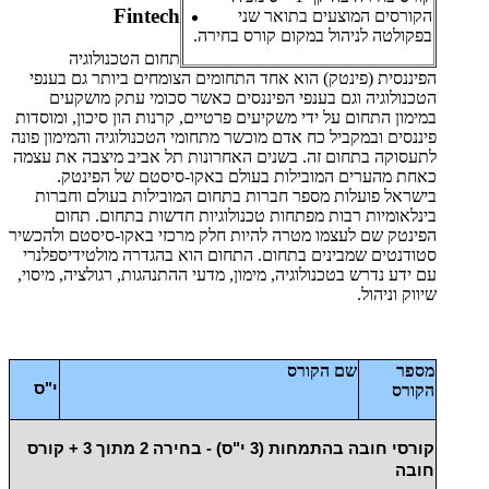
Fintech
הקורסים המוצעים בתואר שני
בפקולטה לניהול במקום קורס בחירה.
תחום הטכנולוגיה
הפיננסית (פינטק) הוא אחד התחומים הצומחים ביותר גם בענפי
הטכנולוגיה וגם בענפי הפיננסים כאשר סכומי עתק מושקעים
במימון התחום על ידי משקיעים פרטיים, קרנות הון סיכון, ומוסדות
פיננסים ובמקביל כח אדם מוכשר מתחומי הטכנולוגיה והמימון פונה
לתעסוקה בתחום זה. בשנים האחרונות תל אביב מיצבה את עצמה
כאחת מהערים המובילות בעולם באקו-סיסטם של הפינטק.
בישראל פועלות מספר חברות בתחום המובילות בעולם וחברות
בינלאומיות רבות מפתחות טכנולוגיות חדשות בתחום. תחום
הפינטק שם לעצמו מטרה להיות חלק מרכזי באקו-סיסטם ולהכשיר
סטודנטים שמבינים בתחום. התחום הוא בהגדרה מולטידיספלנרי
עם ידע נדרש בטכנולוגיה, מימון, מדעי ההתנהגות, רגולציה, מיסוי,
שיווק וניהול.
מספר
שם הקורס
י"ס
הקורס
קורסי חובה בהתמחות (3 י"ס) - בחירה 2 מתוך 3 + קורס
חובה