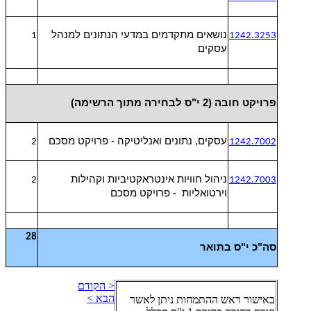
נושאים מתקדמים במדעי הנתונים למנהל
1
1242.3253
עסקים
פרויקט חובה (2 י"ס לבחירה מתוך הרשימה)
עסקים, נתונים ואנליטיקה - פרויקט מסכם
2
1242.7002
ניהול חוויות אינטראקטיביות וקהילות
2
1242.7003
וירטואליות - פרויקט מסכם
28
סה"כ י"ס בתואר
< הקודם
הבא >
באישור ראש ההתמחות ניתן לאשר