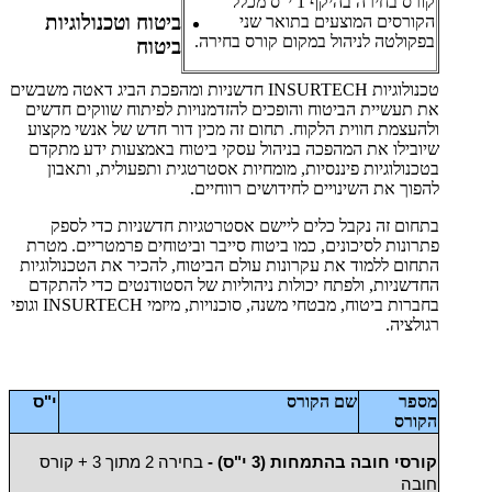
קורס בחירה בהיקף 1 י"ס מכלל
ביטוח וטכנולוגיות
הקורסים המוצעים בתואר שני
בפקולטה לניהול במקום קורס בחירה.
ביטוח
טכנולוגיות INSURTECH חדשניות ומהפכת הביג דאטה משבשים
את תעשיית הביטוח והופכים להזדמנויות לפיתוח שווקים חדשים
ולהעצמת חווית הלקוח. תחום זה מכין דור חדש של אנשי מקצוע
שיובילו את המהפכה בניהול עסקי ביטוח באמצעות ידע מתקדם
בטכנולוגיות פיננסיות, מומחיות אסטרטגית ותפעולית, ותאבון
להפוך את השינויים לחידושים רווחיים.
בתחום זה נקבל כלים ליישם אסטרטגיות חדשניות כדי לספק
פתרונות לסיכונים, כמו ביטוח סייבר וביטוחים פרמטריים. מטרת
התחום ללמוד את עקרונות עולם הביטוח, להכיר את הטכנולוגיות
החדשניות, ולפתח יכולות ניהוליות של הסטודנטים כדי להתקדם
בחברות ביטוח, מבטחי משנה, סוכנויות, מיזמי INSURTECH וגופי
רגולציה.
מספר
שם הקורס
י"ס
הקורס
קורסי חובה בהתמחות (3 י"ס) -
בחירה 2 מתוך 3 + קורס
חובה