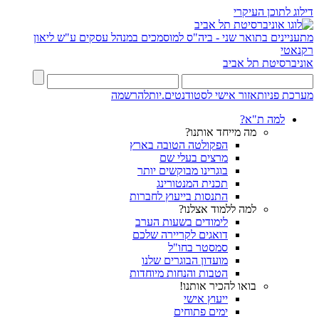
דילוג לתוכן העיקרי
מתעניינים בתואר שני - ביה"ס למוסמכים במנהל עסקים ע"ש ליאון
רקנאטי
אוניברסיטת תל אביב
מערכת פניות
אזור אישי לסטודנטים.יות
להרשמה
למה ת"א?
מה מייחד אותנו?
הפקולטה הטובה בארץ
מרצים בעלי שם
בוגרינו מבוקשים יותר
תכנית המנטורינג
התנסות בייעוץ לחברות
למה ללמוד אצלנו?
לימודים בשעות הערב
דואגים לקריירה שלכם
סמסטר בחו"ל
מועדון הבוגרים שלנו
הטבות והנחות מיוחדות
בואו להכיר אותנו!
ייעוץ אישי
ימים פתוחים