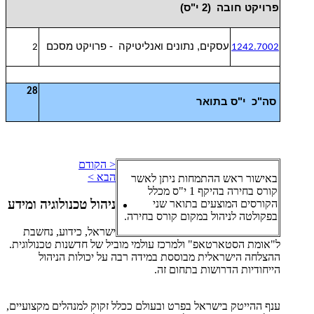
פרויקט חובה (2 י"ס)
עסקים, נתונים ואנליטיקה - פרויקט מסכם
2
1242.7002
28
סה"כ י"ס בתואר
< הקודם
הבא >
באישור ראש ההתמחות ניתן לאשר
קורס בחירה בהיקף 1 י"ס מכלל
ניהול טכנולוגיה ומידע
הקורסים המוצעים בתואר שני
בפקולטה לניהול במקום קורס בחירה.
ישראל, כידוע, נחשבת
ל"אומת הסטארטאפ" ולמרכז עולמי מוביל של חדשנות טכנולוגית.
ההצלחה הישראלית מבוססת במידה רבה על יכולות הניהול
הייחודיות הדרושות בתחום זה.
ענף ההייטק בישראל בפרט ובעולם ככלל זקוק למנהלים מקצועיים,