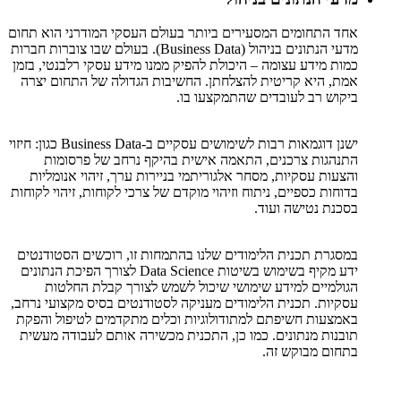
אחד התחומים המסעירים ביותר בעולם העסקי המודרני הוא תחום
מדעי הנתונים בניהול (Business Data). בעולם שבו צוברות חברות
כמות מידע עצומה – היכולת להפיק ממנו מידע עסקי רלבנטי, בזמן
אמת, היא קריטית להצלחתן. החשיבות הגדולה של התחום יצרה
ביקוש רב לעובדים שהתמקצעו בו.
ישנן דוגמאות רבות לשימושים עסקיים ב-Business Data כגון: חיזוי
התנהגות צרכנים, התאמה אישית בהיקף נרחב של פרסומות
והצעות עסקיות, מסחר אלגוריתמי בניירות ערך, זיהוי אנומליות
בדוחות כספיים, ניתוח וזיהוי מוקדם של צרכי לקוחות, זיהוי לקוחות
בסכנת נטישה ועוד.
במסגרת תכנית הלימודים שלנו בהתמחות זו, רוכשים הסטודנטים
ידע מקיף בשימוש בשיטות Data Science לצורך הפיכת הנתונים
הגולמיים למידע שימושי שיכול לשמש לצורך קבלת החלטות
עסקיות. תכנית הלימודים מעניקה לסטודנטים בסיס מקצועי נרחב,
באמצעות חשיפתם למתודולוגיות וכלים מתקדמים לטיפול והפקת
תובנות מנתונים. כמו כן, התכנית מכשירה אותם לעבודה מעשית
בתחום מבוקש זה.