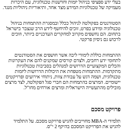
בעלי ידע ספציפי בניהול יזמות וחדשנות טכנולוגית, עם היכרות
מעמיקה של טכנולוגיות המידע מצד אחד, ותיאוריות ניהוליות מנגד.
הסטודנטים בפקולטה לניהול ככלל ובמסגרת ההתמחות בניהול
טכנולוגיה ומידע בפרט, זוכים להיחשף לידע הרב שנצבר בישראל
בתחום. הם נחשפים מקרוב למחקרים העדכניים ביותר, וזוכים
לרכוש גם ניסיון פרקטי.
ההתמחות כוללת לימודי ליבה אשר חושפים את הסטודנטים
לתחומי ידע רחבים, ולצדם קורסים שמקנים להם את העקרונות
והכלים המקצועיים הדרושים למנהלים בסביבות טכנולוגיות
מתקדמות. ההתמחות מטפחת את היכולות הדרושות ליזמות
טכנולוגית, ושמה דגש על עבודת צוות, ניתוחי אירועים ופרויקטים
יישומיים. המרצים בהתמחות הם חברי סגל הפקולטה, לצד מרצים
מובילים מהתעשייה הישראלית ומרצים אורחים מחו"ל.
פרויקט מסכם
תלמידי ה-MBA מחוייבים להגיש פרויקט מסכם. על התלמיד
להגיש את הפרויקט המסכם בהיקף 2 י"ס.