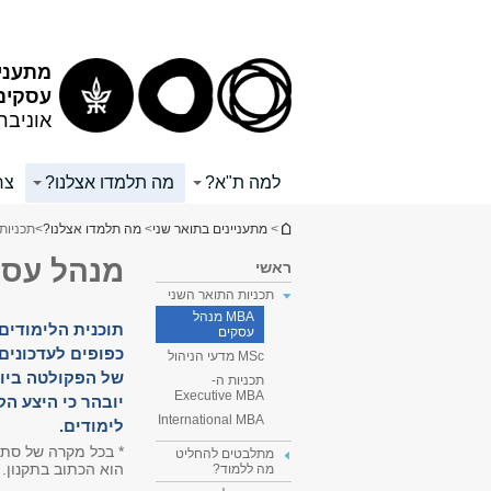
מתעניי
עסקים 
אוניבר
למה ת"א?
מה תלמדו אצלנו?
צר
הינך נמצא כאן
>
מתעניינים בתואר שני
>
מה תלמדו אצלנו?
>
תכניות
מנהל עסקים MBA
ראשי
תכניות התואר השני
MBA מנהל
תוכנית הלימודים
עסקים
כפופים לעדכונים
MSc מדעי הניהול
של הפקולטה ביולי 26
תכניות ה-
Executive MBA
יובהר כי היצע ה
International MBA
לימודים.
* בכל מקרה של סתיר
מתלבטים להחליט
הוא הכתוב בתקנון.
מה ללמוד?