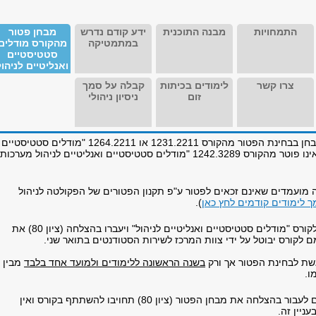
התמחויות
מבנה התוכנית
ידע קודם נדרש
מבחן פטור
במתמטיקה
מהקורס מודלים
סטטיסטיים
ואנליטיים לניהול
צרו קשר
לימודים בכיתות
קבלה על סמך
זום
ניסיון ניהולי
קיימת אפשרות להיבחן בבחינת הפטור מהקורס 1231.2211 או 1264.2211 "מודלים סטטיסטיים
ואנליטיים לניהול" (אינו פוטר מהקורס 1242.3289 "מודלים סטטיסטיים ואנליטיים לניהול מערכות
ה מועמדים שאינם זכאים לפטור ע"פ תקנון הפטורים של הפקולטה לניהול
ך לימודים קודמים לחץ כאן
).
סטודנטים שירשמו לקורס "מודלים סטטיסטיים ואנליטיים לניהול" ויעברו בהצלחה (ציון 80) את
 לקורס יבוטל על ידי צוות המרכז לשירות הסטודנטים בתואר שני.
גשת לבחינת הפטור אך ורק
בשנה הראשונה ללימודים ולמועד אחד בלבד
מבין
ו.
במידה ולא הצלחתם לעבור בהצלחה את מבחן הפטור (ציון 80) תחויבו להשתתף בקורס ואין
ניין זה.