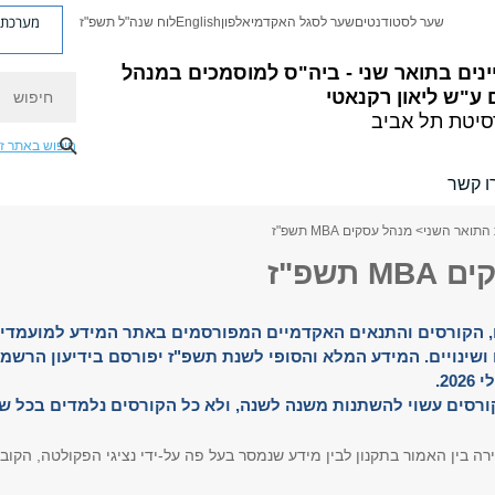
מערכת פ
שער לסטודנטים
שער לסגל האקדמי
אלפון
English
לוח שנה"ל תשפ"ז
נים בתואר שני - ביה"ס למוסמכים במנהל
חיפוש
ע"ש ליאון רקנאטי
סיטת תל אביב
חיפוש באתר ז
ו קשר
 התואר השני
> מנהל עסקים MBA תשפ"ז
 תשפ"ז
, הקורסים והתנאים האקדמיים המפורסמים באתר המידע למועמדי
 ושינויים. המידע המלא והסופי לשנת תשפ"ז יפורסם בידיעון הרשמי
20.
קורסים עשוי להשתנות משנה לשנה, ולא כל הקורסים נלמדים בכל ש
ה בין האמור בתקנון לבין מידע שנמסר בעל פה על-ידי נציגי הפקולטה, הקוב