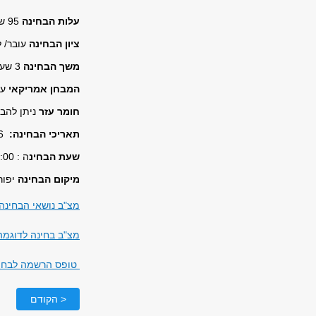
עלות הבחינה
95 שקלים
ציון הבחינה
עובר/ לא 
משך הבחינה
3 שעות
המבחן אמריקאי
עם 20 
חומר עזר
ניתן להביא עד 4 דפים (8 עמודים)
תאריכי הבחינה:
21.10.2026 או 4.11.2026
שעת הבחינ
ה : 9:00 בבוקר
מיקום הבחינה
יפור
מצ"ב נושאי הבחינה
מצ"ב בחינה לדוגמ
טופס הרשמה לבחי
< הקודם