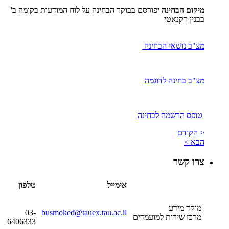
מיקום הבחינה
יפורסם בבוקר הבחינה על לוח המודעות בקומה ב'
בבנין רקנאטי
מצ"ב נושאי הבחינה
מצ"ב בחינה לדוגמה
טופס הרשמה לבחינה
< הקודם
הבא >
צרו קשר
אימייל
טלפון
מוקד מידע
03-
busmoked@tauex.tau.ac.il
מרכז שירות למועמדים
6406333