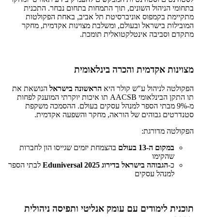
בתחומי הניהול השונים, תוך התמחות בתחום נבחר. התכנית
מתקיימת בקמפוס אוניברסיטת תל אביב, באחת הפקולטות
המובילות בישראל ובעולם, ומשלבת מצוינות אקדמית, מחקר
מתקדם וסביבה אינטלקטואלית תומכת.
מצוינות אקדמית והכרה בינלאומית
הפקולטה לניהול ע"ש קולר היא
הראשונה בישראל
הנושאת את
תו התקן הבינלאומי AACSB תו איכות יוקרתי המוענק לפחות
מ-9% מבתי הספר למנהל עסקים בעולם. ההסמכה משקפת
סטנדרטים גבוהים של הוראה, מחקר והשפעה אקדמית.
הפקולטה מדורגת:
במקום ה-13 בעולם
בהצמחת יזמים שגייסו הון לחברות
שהקימו
כ-
הגבוהה בישראל בדירוג Eduniversal 2025
לבתי הספר
למנהל עסקים
תוכנית לימודים עם עומק אנליטי ותפיסה ניהולית