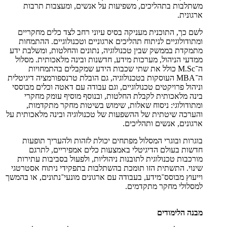
משתלבות בתהליכים, משפיעות על אנשים, ומעצבות תרבות
ארגונית.
לשם כך, התוכנית מעניקה בסיס עיוני רחב לצד כלים מחקריים
ומתודולוגיים לניתוח תהליכים ארגוניים וטכנולוגיים. ההתמחות
מתמקדת בממשק שבין טכנולוגיה, נתונים והחלטות, ומשלבת ידע
ממדעי הניהול, מערכות מידע, חדשנות ובינה מלאכותית. מסלול
ה־M.Sc כולל את שתי שכבות הידע שמקבלים בהתמחויות
ה־MBA העוסקות בטכנולוגיה, גם הובלת טרנספורמציה דיגיטלית
וניהול פרויקטים טכנולוגיים, וגם עבודה עם דאטה וכלים מבוססי
בינה מלאכותית לקבלת החלטות, ובנוסף מוסיף עומק מחקרי
ומתודולוגי: ניסוח שאלות, שימוש בשיטות מחקר מתקדמות,
והערכה שיטתית של ההשפעות של טכנולוגיה ובינה מלאכותית על
ארגונים, אנשים ותהליכים.
בוגרות ובוגרי המסלול מפתחים יכולת לזהות ולהעריך תופעות
חדשות בעולם הדיגיטלי באמצעות כלים אמפיריים, לתרגם
מורכבות טכנולוגית לתובנות ניהוליות, ולפעול בסביבות עתירות
שינוי. התשתית הזו תומכת בהשתלבות בתפקידי ניתוח אסטרטגי
וייעוץ מבוסס־מידע, בעבודה עם ארגונים מונעי־נתונים, או בהמשך
למסלולי מחקר מתקדמים.
מבנה הלימודים