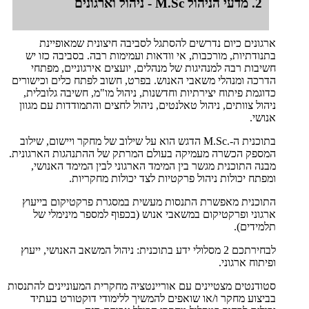
2. מדעי הניהול M.Sc - ניהול וארגונים
ארגונים כיום נדרשים להסתגל לסביבה חיצונית שמאופיינת
בתנודתיות, מורכבות, אי וודאות ועמימות רבה. בסביבה כזו יש
חשיבות רבה למנהיגות של מנהלים, יועצים אירגוניים, מפתחי
הדרכה ומנהלי משאבי האנוש. בפרט, חשוב לפתח כלים וכישורים
כדוגמת פיתוח יצירתיות וחדשנות, ניהול מו"מ, חשיבה גלובלית,
ניהול צוותים, ניהול טאלנטים, ניהול לחצים והתמודדות עם מגוון
אנושי.
בתוכנית ה-.M.Sc הדגש הוא על שילוב של מחקר ויישום, שילוב
המספק הכשרה מעמיקה בעולם המרתק של ההתנהגות הארגונית.
מבנה התוכנית מגשר בין המימד הארגוני לבין המימד האנושי,
ומפתח יכולות ניהול פרקטיות לצד יכולות מחקריות.
התוכנית מאפשרת התנסות מעשית במסגרת פרקטיקום בייעוץ
ארגוני ופרקטיקום במשאבי אנוש (בכפוף למספר מינימלי של
תלמידים).
לבחירתכם 2 מסלולי ידע בתוכנית: ניהול המשאב האנושי, ייעוץ
ופיתוח ארגוני.
סטודנטים מצטיינים עם אוריינטציה מחקרית המעוניינים להתנסות
בביצוע מחקר ו/או שואפים להמשיך ללימודי דוקטורט בעתיד