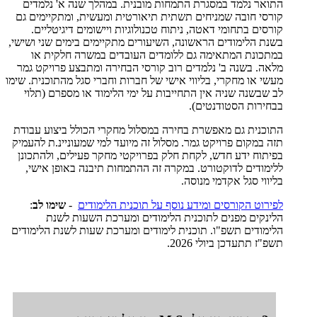
התואר נלמד במסגרת התמחות מובנית. במהלך שנה א' נלמדים
קורסי חובה שמניחים תשתית תיאורטית ומעשית, ומתקיימים גם
קורסים בתחומי דאטה, ניתוח טכנולוגיות ויישומים דיגיטליים.
בשנת הלימודים הראשונה, השיעורים מתקיימים בימים שני ושישי,
במתכונת המתאימה גם ללומדים העובדים במשרה חלקית או
מלאה. בשנה ב' נלמדים רוב קורסי הבחירה ומתבצע פרויקט גמר
מעשי או מחקרי, בליווי אישי של חברות וחברי סגל מהתוכנית. שימו
לב שבשנה שניה אין התחייבות על ימי הלימוד או מספרם (תלוי
בבחירות הסטודנטים).
התוכנית גם מאפשרת בחירה במסלול מחקרי הכולל ביצוע עבודת
תזה במקום פרויקט גמר. מסלול זה מיועד למי שמעוניינ.ת להעמיק
בפיתוח ידע חדש, לקחת חלק בפרויקטי מחקר פעילים, ולהתכונן
ללימודים לדוקטורט. במקרה זה ההתמחות תיבנה באופן אישי,
בליווי סגל אקדמי מנוסה.
לפירוט הקורסים ומידע נוסף על תוכנית הלימודים
-
שימו לב
:
הלינקים מפנים לתוכנית הלימודים ומערכת השעות לשנת
הלימודים תשפ"ו. תוכנית לימודים ומערכת שעות לשנת הלימודים
תשפ"ז תתעדכן ביולי 2026.