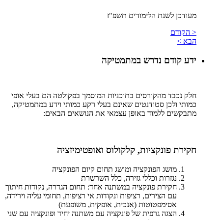
מעודכן לשנת הלימודים תשפ"ז
< הקודם
הבא >
ידע קודם נדרש במתמטיקה
חלק נכבד מהקורסים בתוכניות המוסמך בפקולטה הם בעלי אופי
כמותי ולכן סטודנטים שאינם בעלי רקע כמותי וידע במתמטיקה,
מתבקשים ללמוד באופן עצמאי את הנושאים הבאים:
חקירת פונקציות, קלקולוס ואופטימיזציה
מושג הפונקציה ומושג תחום קיום הפונקציה
נגזרות וכללי גזירה, כלל השרשרת
חקירת פונקציה במשתנה אחד: תחום הגדרה, נקודות חיתוך
עם הצירים, רציפות ונקודות אי רציפות, תחומי עליה וירידה,
אסימפטוטות (אנכית, אופקית, משופעת)
הצגה גרפית של פונקציה עם משתנה יחיד ופונקציה עם שני