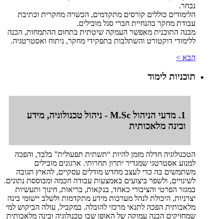
נבחר.
הלימודים כוללים קורסים מתקדמים, הכשרה מחקרית וכתיבת
עבודת מחקר בהנחיית חברי סגל מובילים.
מבנה התוכנית מאפשר העמקה שיטתית בתחום ההתמחות, הכנה
ללימודי דוקטורט והשתלבות בתפקידי מחקר, ניתוח ואסטרטגיה.
הבא >
תוכניות לימוד
1. מדעי הניהול M.Sc - ניהול טכנולוגיה, מידע
ובינה מלאכותית
הטכנולוגיה חדלה מזמן להיות “תשתית תפעולית” בלבד, והפכה
למנוע אסטרטגי שמגדיר יתרון תחרותי. ארגונים מובילים
משתמשים בה כדי לעצב מחדש מודלים עסקיים, להאיץ תגובה
לשינויים, ולשפר ביצועים באמצעות עבודה חכמה ומבוססת נתונים.
במגזר הפרטי והציבורי כאחד, בנקאות, בריאות, חינוך ותעשיות
יצרניות, היכולת לנהל מערכות מידע מתקדמות ולשלב יישומי בינה
מלאכותית הפכה לתנאי מרכזי להובלה. במקביל, עולה הביקוש למי
שמחזיקים הבנה עמוקה של האופן שבו טכנולוגיה ובינה מלאכותית