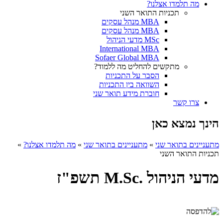
מה תלמדו אצלנו?
תכניות התואר השני
MBA מנהל עסקים
MBA מנהל עסקים
MSc מדעי הניהול
International MBA
Sofaer Global MBA
מתקשים להחליט מה ללמוד?
הסבר על התכניות
השוואה בין התכניות
חוברת מידע תואר שני
צרו קשר
הינך נמצא כאן
מתעניינים בתואר שני
»
מתעניינים בתואר שני
»
מה תלמדו אצלנו?
»
תכניות התואר השני
מדעי הניהול .M.Sc תשפ"ז