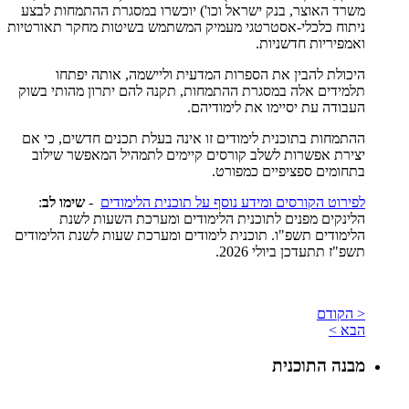
משרד האוצר, בנק ישראל וכו') יוכשרו במסגרת ההתמחות לבצע
ניתוח כלכלי-אסטרטגי מעמיק המשתמש בשיטות מחקר תאורטיות
ואמפיריות חדשניות.
היכולת להבין את הספרות המדעית וליישמה, אותה יפתחו
תלמידים אלה במסגרת ההתמחות, תקנה להם יתרון מהותי בשוק
העבודה עת יסיימו את לימודיהם.
ההתמחות בתוכנית לימודים זו אינה בעלת תכנים חדשים, כי אם
יצירת אפשרות לשלב קורסים קיימים לתמהיל המאפשר שילוב
בתחומים ספציפיים כמפורט.
לפירוט הקורסים ומידע נוסף על תוכנית הלימודים
-
שימו לב
:
הלינקים מפנים לתוכנית הלימודים ומערכת השעות לשנת
הלימודים תשפ"ו. תוכנית לימודים ומערכת שעות לשנת הלימודים
תשפ"ז תתעדכן ביולי 2026.
< הקודם
הבא >
מבנה התוכנית