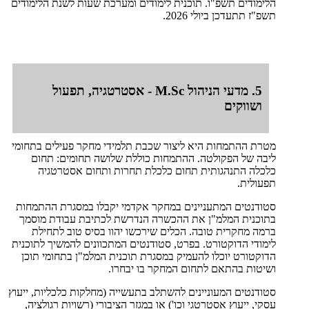
הלימודים תשפ"ו. תוכנית לימודים ומערכת שעות לשנת הלימודים
תשפ"ז תתעדכן ביולי 2026.
5. מדעי הניהול M.Sc - אסטרטגיה, תפעול
ושווקים
מטרת ההתמחות היא ליצור שכבת תלמידי מחקר פעילים בתחומי
ליבה של הפקולטה. ההתמחות כוללת שלושה תחומים: תחום
כלכלה התנהגותית תחום כלכלת תחרות ותחום אסטרטגיה
תפעולית.
סטודנטים המתעניינים במחקר אקדמי יקבלו במסגרת ההתמחות
בתוכנית המלמ"ן את ההכשרה הנדרשת לכתיבת עבודת מוסמך
ברמה מחקרית טובה. הכלים שירכשו יהוו בסיס טוב לתחילת
לימודי הדוקטורט. בפרט, סטודנטים המתכוונים להמשיך לתוכנית
הדוקטורט יוכלו להעמיק במסגרת תוכנית המלמ"ן בתחומי תוכן
ושיטות בהתאם לתחום המחקר בו יבחרו.
סטודנטים המעוניינים להשתלב בתעשייה (מחלקות כלכליות, ייעוץ
עסקי, ייעוץ אסטרטגי וכו') או במגזר הציבורי (רשויות רגולציה,