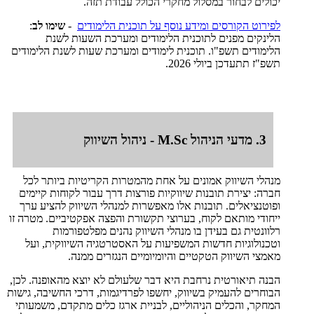
יכולים לבחור במסלול מחקרי הכולל עבודת תזה.
לפירוט הקורסים ומידע נוסף על תוכנית הלימודים
-
שימו לב
:
הלינקים מפנים לתוכנית הלימודים ומערכת השעות לשנת
הלימודים תשפ"ו. תוכנית לימודים ומערכת שעות לשנת הלימודים
תשפ"ז תתעדכן ביולי 2026.
3. מדעי הניהול M.Sc - ניהול השיווק
מנהלי השיווק אמונים על אחת מהמטרות הקריטיות ביותר לכל
חברה: יצירת תובנות שיווקיות פורצות דרך עבור לקוחות קיימים
ופוטנציאלים. תובנות אלו מאפשרות למנהלי השיווק להציע ערך
ייחודי מותאם לקוח, בערוצי תקשורת והפצה אפקטיביים. מטרה זו
רלוונטית גם בעידן בו מנהלי השיווק נהנים מפלטפורמות
וטכנולוגיות חדשות המשפיעות על האסטרטגיה השיווקית, ועל
מאמצי השיווק הטקטיים והיומיומיים הנגזרים ממנה.
הבנה תיאורטית נרחבת היא דבר שלעולם לא יוצא מהאופנה. לכן,
הבוחרים להעמיק בשיווק, יחשפו לפרדיגמות, דרכי החשיבה, גישות
המחקר, והכלים הניהוליים, לבניית ארגז כלים מתקדם, משמעותי