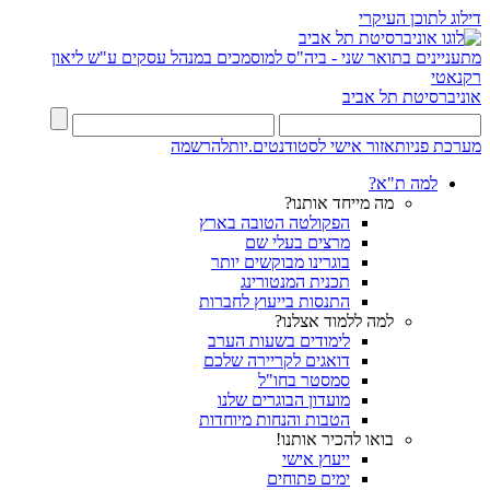
דילוג לתוכן העיקרי
מתעניינים בתואר שני - ביה"ס למוסמכים במנהל עסקים ע"ש ליאון
רקנאטי
אוניברסיטת תל אביב
מערכת פניות
אזור אישי לסטודנטים.יות
להרשמה
למה ת"א?
מה מייחד אותנו?
הפקולטה הטובה בארץ
מרצים בעלי שם
בוגרינו מבוקשים יותר
תכנית המנטורינג
התנסות בייעוץ לחברות
למה ללמוד אצלנו?
לימודים בשעות הערב
דואגים לקריירה שלכם
סמסטר בחו"ל
מועדון הבוגרים שלנו
הטבות והנחות מיוחדות
בואו להכיר אותנו!
ייעוץ אישי
ימים פתוחים