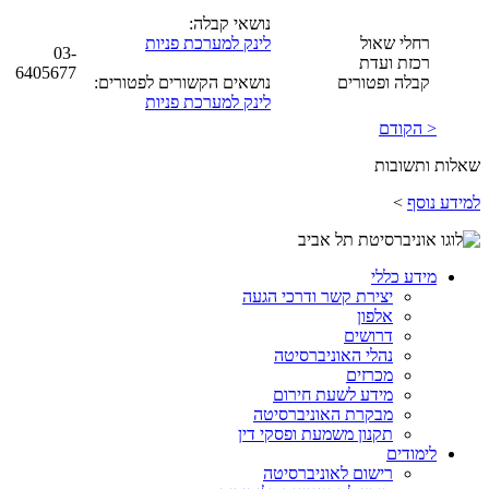
נושאי קבלה:
רחלי שאול
לינק למערכת פניות
03-
רכזת ועדת
6405677
קבלה ופטורים
נושאים הקשורים לפטורים:
לינק למערכת פניות
< הקודם
שאלות ותשובות
למידע נוסף
>
מידע כללי
יצירת קשר ודרכי הגעה
אלפון
דרושים
נהלי האוניברסיטה
מכרזים
מידע לשעת חירום
מבקרת האוניברסיטה
תקנון משמעת ופסקי דין
לימודים
רישום לאוניברסיטה