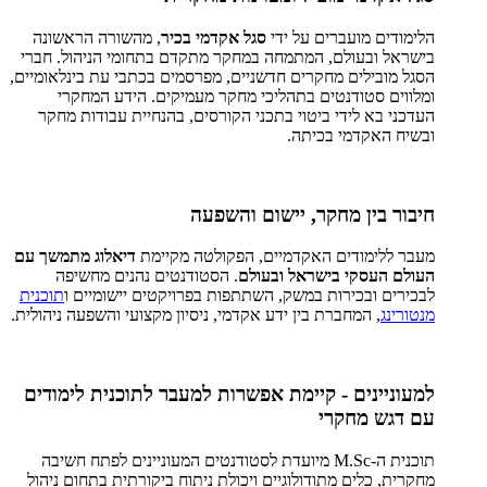
הלימודים מועברים על ידי
סגל אקדמי בכיר
, מהשורה הראשונה
בישראל ובעולם, המתמחה במחקר מתקדם בתחומי הניהול. חברי
הסגל מובילים מחקרים חדשניים, מפרסמים בכתבי עת בינלאומיים,
ומלווים סטודנטים בתהליכי מחקר מעמיקים. הידע המחקרי
העדכני בא לידי ביטוי בתכני הקורסים, בהנחיית עבודות מחקר
ובשיח האקדמי בכיתה.
חיבור בין מחקר, יישום והשפעה
מעבר ללימודים האקדמיים, הפקולטה מקיימת
דיאלוג מתמשך עם
העולם העסקי בישראל ובעולם
. הסטודנטים נהנים מחשיפה
לבכירים ובכירות במשק, השתתפות בפרויקטים יישומיים ו
תוכנית
מנטורינג
, המחברת בין ידע אקדמי, ניסיון מקצועי והשפעה ניהולית.
למעוניינים - קיימת אפשרות למעבר לתוכנית לימודים
עם דגש מחקרי
תוכנית ה-M.Sc מיועדת לסטודנטים המעוניינים לפתח חשיבה
מחקרית, כלים מתודולוגיים ויכולת ניתוח ביקורתית בתחום ניהול