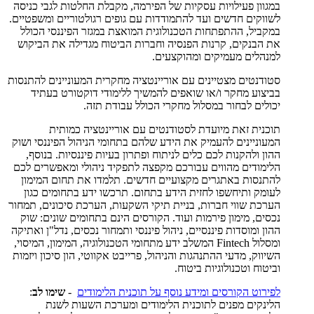
במגוון פעילויות עסקיות של הפירמה, מקבלת החלטות לגבי כניסה
לשווקים חדשים ועד להתמודדות עם גופים רגולטוריים ומשפטיים.
במקביל, ההתפתחות הטכנולוגית המואצת במגזר הפיננסי הכולל
את הבנקים, קרנות הפנסיה וחברות הביטוח מגדילה את הביקוש
למנהלים מעמיקים ומהוקצעים.
סטודנטים מצטיינים עם אוריינטציה מחקרית המעוניינים להתנסות
בביצוע מחקר ו/או שואפים להמשיך ללימודי דוקטורט בעתיד
יכולים לבחור במסלול מחקרי הכולל עבודת תזה.
תוכנית זאת מיועדת לסטודנטים עם אוריינטציה כמותית
המעוניינים להעמיק את הידע שלהם בתחומי הניהול הפיננסי ושוק
ההון ולהקנות לכם כלים לניתוח ופתרון בעיות פיננסיות. בנוסף,
הלימודים מהווים עבורכם מקפצה לתפקיד ניהולי ומאפשרים לכם
להתנסות באתגרים מקצועיים חדשים. תלמדו את תחום המימון
לעומק ותיחשפו לחזית הידע בתחום. תרכשו ידע בתחומים כגון
הערכת שווי חברות, בניית תיקי השקעות, הערכת סיכונים, תמחור
נכסים, מימון פירמות ועוד. הקורסים הינם בתחומים שונים: שוק
ההון ומוסדות פיננסיים, ניהול פיננסי ותמחור נכסים, נדל"ן ואתיקה
ומסלול Fintech המשלב ידע מתחומי הטכנולוגיה, המימון, המיסוי,
השיווק, מדעי ההתנהגות והניהול, פרייבט אקווטי, הון סיכון ויזמות
וביטוח וטכנולוגיות ביטוח.
לפירוט הקורסים ומידע נוסף על תוכנית הלימודים
-
שימו לב
:
הלינקים מפנים לתוכנית הלימודים ומערכת השעות לשנת