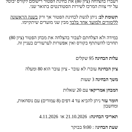
ויעברו בהצלחה (ציון 80) את בחינת הפטור רישומם לקורס יבוטל
על ידי צוות המרכז לשירות הסטודנטים בתואר שני.
תשומת לב
: ניתן לגשת לבחינת הפטור אך ורק
בשנה הראשונה
ללימודים ולמועד אחד בלבד
מבין שני מועדים שיתקיימו.
במידה ולא הצלחתם לעבור בהצלחה את מבחן הפטור (ציון 80)
תחויבו להשתתף בקורס ואין אפשרות לערעורים בעניין זה.
עלות הבחינה
95 שקלים
ציון הבחינה
עובר/ לא עובר - ציון עובר הוא 80 ומעלה
משך הבחינה
3 שעות
המבחן אמריקאי
עם 20 שאלות
חומר עזר
ניתן להביא עד 4 דפים (8 עמודים) עם נוסחאות,
ומחשבון
תאריכי הבחינה:
21.10.2026 או 4.11.2026
שעת הבחינ
ה : 9:00 בבוקר