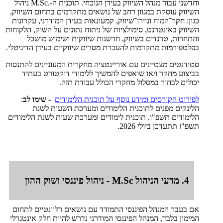
וחדשני עבור מנהל השיווק בעידן הנוכחי. תוכנית ה-.M.Sc ניהול
השיווק עוסקת במגוון רחב של נושאים מתקדמים בתחום השיווק,
כגון: חקר־המוח ונוירו־שיווק, קמעונאות בעידן המודרני, עקרונות
השיווק באינטרנט, סימולציות של ניתוח נתונים על השוק, הלקוחות
והתחרות, טרנדים בשיווק, חדשנות שיווקית ושימוש מושכל
בפלטפורמות מתקדמות להעברת מסרים שיווקיים בעידן הדיגיטלי.
סטודנטים מצטיינים עם אוריינטציה מחקרית המעוניינים להתנסות
בביצוע מחקר ו/או שואפים להמשיך ללימודי דוקטורט בעתיד
יכולים לבחור במסלול מחקרי הכולל עבודת תזה.
לפירוט הקורסים ומידע נוסף על תוכנית הלימודים
-
שימו לב
:
הלינקים מפנים לתוכנית הלימודים ומערכת השעות לשנת
הלימודים תשפ"ו. תוכנית לימודים ומערכת שעות לשנת הלימודים
תשפ"ז תתעדכן ביולי 2026.
4. מדעי הניהול M.Sc - ניהול פיננסי ושוק ההון
אם בעבר המנהל הפיננסי התמודד עם נושאים רלוונטיים לתחום
המימון בלבד, המנהל הפיננסי המודרני נדרש להיות חלק אינטגרלי