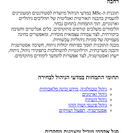
רחבה
תוכנית ה-MSc במדעי הניהול מיועדת לסטודנטים המעוניינים
להעמיק בהבנה תאורטית ואנליטית של תהליכים ניהוליים
וארגוניים, תוך התמחות בתחום נבחר.
הלימודים משלבים קורסים מתקדמים, כלים אנליטיים וחשיבה
ביקורתית, לצד עבודה עצמאית מונחית, ומאפשרים בחינה
מעמיקה של סוגיות ניהוליות עכשוויות.
מבנה התוכנית תומך בפיתוח יכולות ניתוח, חשיבה אסטרטגית
והבנה מערכתית, הרלוונטיות להשתלבות בתפקידי ניהול, ניתוח,
ייעוץ ואסטרטגיה, לצד אפשרות להמשך לימודים מתקדמים.
תחומי התמחות במדעי הניהול לבחירה
ניהול טכנולוגיה, מידע ובינה מלאכותית
ניהול וארגונים
ניהול השיווק
ניהול פיננסי ושוק ההון
אסטרטגיה, תפעול ושווקים
סגל אקדמי מוביל ומצוינות מחקרית