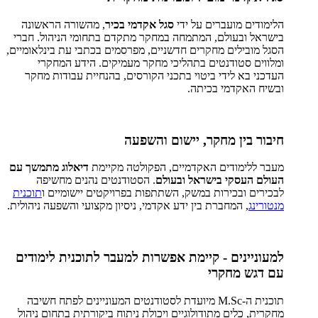
הלימודים מועברים על ידי
סגל אקדמי בכיר
, מהשורה הראשונה
בישראל ובעולם, המתמחה במחקר מתקדם בתחומי הניהול. חברי
הסגל מובילים מחקרים חדשניים, מפרסמים בכתבי עת בינלאומיים,
ומלווים סטודנטים בתהליכי מחקר מעמיקים. הידע המחקרי
העדכני בא לידי ביטוי בתכני הקורסים, בהנחיית עבודות מחקר
ובשיח האקדמי בכיתה.
חיבור בין מחקר, יישום והשפעה
מעבר ללימודים האקדמיים, הפקולטה מקיימת
דיאלוג מתמשך עם
העולם העסקי בישראל ובעולם
. הסטודנטים נהנים מחשיפה
לבכירים ובכירות במשק, השתתפות בפרויקטים יישומיים ו
תוכנית
מנטורינג
, המחברת בין ידע אקדמי, ניסיון מקצועי והשפעה ניהולית.
למעוניינים - קיימת אפשרות למעבר לתוכנית לימודים
עם דגש מחקרי
תוכנית ה-M.Sc מיועדת לסטודנטים המעוניינים לפתח חשיבה
מחקרית, כלים מתודולוגיים ויכולת ניתוח ביקורתית בתחום ניהול