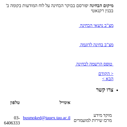
מיקום הבחינה
יפורסם בבוקר הבחינה על לוח המודעות בקומה ב'
בבנין רקנאטי
מצ"ב נושאי הבחינה
מצ"ב בחינה לדוגמה
טופס הרשמה לבחינה
< הקודם
הבא >
צרו קשר
אימייל
טלפון
מוקד מידע
03-
busmoked@tauex.tau.ac.il
מרכז שירות למועמדים
6406333