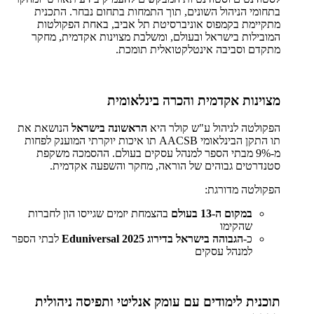
בתחומי הניהול השונים, תוך התמחות בתחום נבחר. התכנית
מתקיימת בקמפוס אוניברסיטת תל אביב, באחת הפקולטות
המובילות בישראל ובעולם, ומשלבת מצוינות אקדמית, מחקר
מתקדם וסביבה אינטלקטואלית תומכת.
מצוינות אקדמית והכרה בינלאומית
הפקולטה לניהול ע"ש קולר היא
הראשונה בישראל
הנושאת את
תו התקן הבינלאומי AACSB תו איכות יוקרתי המוענק לפחות
מ-9% מבתי הספר למנהל עסקים בעולם. ההסמכה משקפת
סטנדרטים גבוהים של הוראה, מחקר והשפעה אקדמית.
הפקולטה מדורגת:
במקום ה-13 בעולם
בהצמחת יזמים שגייסו הון לחברות
שהקימו
כ-
הגבוהה בישראל בדירוג Eduniversal 2025
לבתי הספר
למנהל עסקים
תוכנית לימודים עם עומק אנליטי ותפיסה ניהולית