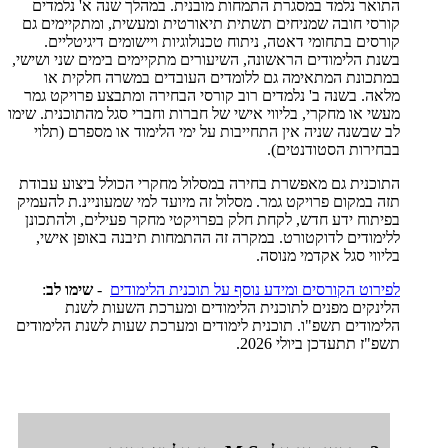
התואר נלמד במסגרת התמחות מובנית. במהלך שנה א' נלמדים
קורסי חובה שמניחים תשתית תיאורטית ומעשית, ומתקיימים גם
קורסים בתחומי דאטה, ניתוח טכנולוגיות ויישומים דיגיטליים.
בשנת הלימודים הראשונה, השיעורים מתקיימים בימים שני ושישי,
במתכונת המתאימה גם ללומדים העובדים במשרה חלקית או
מלאה. בשנה ב' נלמדים רוב קורסי הבחירה ומתבצע פרויקט גמר
מעשי או מחקרי, בליווי אישי של חברות וחברי סגל מהתוכנית. שימו
לב שבשנה שניה אין התחייבות על ימי הלימוד או מספרם (תלוי
בבחירות הסטודנטים).
התוכנית גם מאפשרת בחירה במסלול מחקרי הכולל ביצוע עבודת
תזה במקום פרויקט גמר. מסלול זה מיועד למי שמעוניינ.ת להעמיק
בפיתוח ידע חדש, לקחת חלק בפרויקטי מחקר פעילים, ולהתכונן
ללימודים לדוקטורט. במקרה זה ההתמחות תיבנה באופן אישי,
בליווי סגל אקדמי מנוסה.
לפירוט הקורסים ומידע נוסף על תוכנית הלימודים
-
שימו לב
:
הלינקים מפנים לתוכנית הלימודים ומערכת השעות לשנת
הלימודים תשפ"ו. תוכנית לימודים ומערכת שעות לשנת הלימודים
תשפ"ז תתעדכן ביולי 2026.