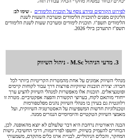
יכולים לבחור במסלול מחקרי הכולל עבודת תזה.
לפירוט הקורסים ומידע נוסף על תוכנית הלימודים
-
שימו לב
:
הלינקים מפנים לתוכנית הלימודים ומערכת השעות לשנת
הלימודים תשפ"ו. תוכנית לימודים ומערכת שעות לשנת הלימודים
תשפ"ז תתעדכן ביולי 2026.
3. מדעי הניהול M.Sc - ניהול השיווק
מנהלי השיווק אמונים על אחת מהמטרות הקריטיות ביותר לכל
חברה: יצירת תובנות שיווקיות פורצות דרך עבור לקוחות קיימים
ופוטנציאלים. תובנות אלו מאפשרות למנהלי השיווק להציע ערך
ייחודי מותאם לקוח, בערוצי תקשורת והפצה אפקטיביים. מטרה זו
רלוונטית גם בעידן בו מנהלי השיווק נהנים מפלטפורמות
וטכנולוגיות חדשות המשפיעות על האסטרטגיה השיווקית, ועל
מאמצי השיווק הטקטיים והיומיומיים הנגזרים ממנה.
הבנה תיאורטית נרחבת היא דבר שלעולם לא יוצא מהאופנה. לכן,
הבוחרים להעמיק בשיווק, יחשפו לפרדיגמות, דרכי החשיבה, גישות
המחקר, והכלים הניהוליים, לבניית ארגז כלים מתקדם, משמעותי