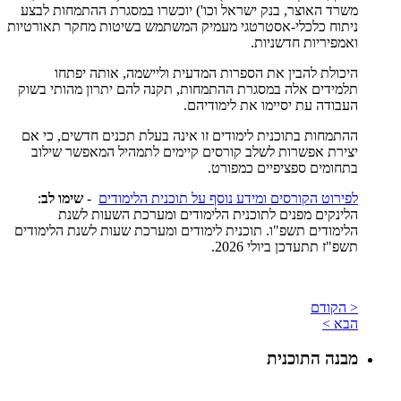
משרד האוצר, בנק ישראל וכו') יוכשרו במסגרת ההתמחות לבצע
ניתוח כלכלי-אסטרטגי מעמיק המשתמש בשיטות מחקר תאורטיות
ואמפיריות חדשניות.
היכולת להבין את הספרות המדעית וליישמה, אותה יפתחו
תלמידים אלה במסגרת ההתמחות, תקנה להם יתרון מהותי בשוק
העבודה עת יסיימו את לימודיהם.
ההתמחות בתוכנית לימודים זו אינה בעלת תכנים חדשים, כי אם
יצירת אפשרות לשלב קורסים קיימים לתמהיל המאפשר שילוב
בתחומים ספציפיים כמפורט.
לפירוט הקורסים ומידע נוסף על תוכנית הלימודים
-
שימו לב
:
הלינקים מפנים לתוכנית הלימודים ומערכת השעות לשנת
הלימודים תשפ"ו. תוכנית לימודים ומערכת שעות לשנת הלימודים
תשפ"ז תתעדכן ביולי 2026.
< הקודם
הבא >
מבנה התוכנית