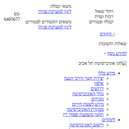
נושאי קבלה:
רחלי שאול
לינק למערכת פניות
03-
רכזת ועדת
6405677
קבלה ופטורים
נושאים הקשורים לפטורים:
לינק למערכת פניות
< הקודם
שאלות ותשובות
למידע נוסף
>
מידע כללי
יצירת קשר ודרכי הגעה
אלפון
דרושים
נהלי האוניברסיטה
מכרזים
מידע לשעת חירום
מבקרת האוניברסיטה
תקנון משמעת ופסקי דין
לימודים
רישום לאוניברסיטה