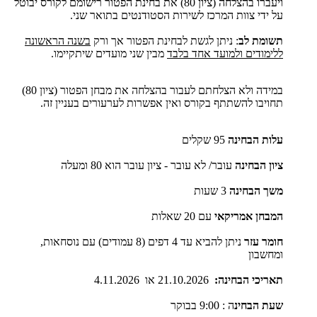
ויעברו בהצלחה (ציון 80) את בחינת הפטור רישומם לקורס יבוטל
על ידי צוות המרכז לשירות הסטודנטים בתואר שני.
תשומת לב
: ניתן לגשת לבחינת הפטור אך ורק
בשנה הראשונה
ללימודים ולמועד אחד בלבד
מבין שני מועדים שיתקיימו.
במידה ולא הצלחתם לעבור בהצלחה את מבחן הפטור (ציון 80)
תחויבו להשתתף בקורס ואין אפשרות לערעורים בעניין זה.
עלות הבחינה
95 שקלים
ציון הבחינה
עובר/ לא עובר - ציון עובר הוא 80 ומעלה
משך הבחינה
3 שעות
המבחן אמריקאי
עם 20 שאלות
חומר עזר
ניתן להביא עד 4 דפים (8 עמודים) עם נוסחאות,
ומחשבון
תאריכי הבחינה:
21.10.2026 או 4.11.2026
שעת הבחינ
ה : 9:00 בבוקר