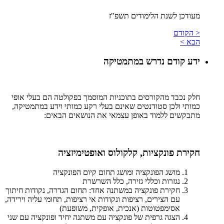
מעודכן לשנת הלימודים תשפ"ז
< הקודם
הבא >
ידע קודם נדרש במתמטיקה
חלק נכבד מהקורסים בתוכניות המוסמך בפקולטה הם בעלי אופי
כמותי ולכן סטודנטים שאינם בעלי רקע כמותי וידע במתמטיקה,
מתבקשים ללמוד באופן עצמאי את הנושאים הבאים:
חקירת פונקציות, קלקולוס ואופטימיזציה
מושג הפונקציה ומושג תחום קיום הפונקציה
נגזרות וכללי גזירה, כלל השרשרת
חקירת פונקציה במשתנה אחד: תחום הגדרה, נקודות חיתוך
עם הצירים, רציפות ונקודות אי רציפות, תחומי עליה וירידה,
אסימפטוטות (אנכית, אופקית, משופעת)
הצגה גרפית של פונקציה עם משתנה יחיד ופונקציה עם שני