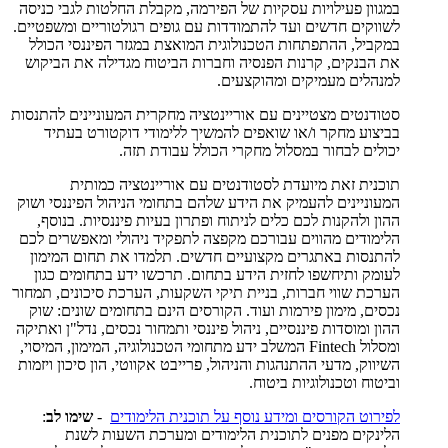
במגוון פעילויות עסקיות של הפירמה, מקבלת החלטות לגבי כניסה
לשווקים חדשים ועד להתמודדות עם גופים רגולטוריים ומשפטיים.
במקביל, ההתפתחות הטכנולוגית המואצת במגזר הפיננסי הכולל
את הבנקים, קרנות הפנסיה וחברות הביטוח מגדילה את הביקוש
למנהלים מעמיקים ומהוקצעים.
סטודנטים מצטיינים עם אוריינטציה מחקרית המעוניינים להתנסות
בביצוע מחקר ו/או שואפים להמשיך ללימודי דוקטורט בעתיד
יכולים לבחור במסלול מחקרי הכולל עבודת תזה.
תוכנית זאת מיועדת לסטודנטים עם אוריינטציה כמותית
המעוניינים להעמיק את הידע שלהם בתחומי הניהול הפיננסי ושוק
ההון ולהקנות לכם כלים לניתוח ופתרון בעיות פיננסיות. בנוסף,
הלימודים מהווים עבורכם מקפצה לתפקיד ניהולי ומאפשרים לכם
להתנסות באתגרים מקצועיים חדשים. תלמדו את תחום המימון
לעומק ותיחשפו לחזית הידע בתחום. תרכשו ידע בתחומים כגון
הערכת שווי חברות, בניית תיקי השקעות, הערכת סיכונים, תמחור
נכסים, מימון פירמות ועוד. הקורסים הינם בתחומים שונים: שוק
ההון ומוסדות פיננסיים, ניהול פיננסי ותמחור נכסים, נדל"ן ואתיקה
ומסלול Fintech המשלב ידע מתחומי הטכנולוגיה, המימון, המיסוי,
השיווק, מדעי ההתנהגות והניהול, פרייבט אקווטי, הון סיכון ויזמות
וביטוח וטכנולוגיות ביטוח.
לפירוט הקורסים ומידע נוסף על תוכנית הלימודים
-
שימו לב
:
הלינקים מפנים לתוכנית הלימודים ומערכת השעות לשנת