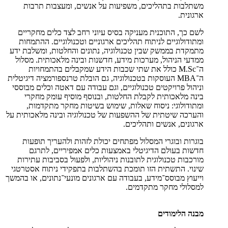
משתלבות בתהליכים, משפיעות על אנשים, ומעצבות תרבות
ארגונית.
לשם כך, התוכנית מעניקה בסיס עיוני רחב לצד כלים מחקריים
ומתודולוגיים לניתוח תהליכים ארגוניים וטכנולוגיים. ההתמחות
מתמקדת בממשק שבין טכנולוגיה, נתונים והחלטות, ומשלבת ידע
ממדעי הניהול, מערכות מידע, חדשנות ובינה מלאכותית. מסלול
ה־M.Sc כולל את שתי שכבות הידע שמקבלים בהתמחויות
ה־MBA העוסקות בטכנולוגיה, גם הובלת טרנספורמציה דיגיטלית
וניהול פרויקטים טכנולוגיים, וגם עבודה עם דאטה וכלים מבוססי
בינה מלאכותית לקבלת החלטות, ובנוסף מוסיף עומק מחקרי
ומתודולוגי: ניסוח שאלות, שימוש בשיטות מחקר מתקדמות,
והערכה שיטתית של ההשפעות של טכנולוגיה ובינה מלאכותית על
ארגונים, אנשים ותהליכים.
בוגרות ובוגרי המסלול מפתחים יכולת לזהות ולהעריך תופעות
חדשות בעולם הדיגיטלי באמצעות כלים אמפיריים, לתרגם
מורכבות טכנולוגית לתובנות ניהוליות, ולפעול בסביבות עתירות
שינוי. התשתית הזו תומכת בהשתלבות בתפקידי ניתוח אסטרטגי
וייעוץ מבוסס־מידע, בעבודה עם ארגונים מונעי־נתונים, או בהמשך
למסלולי מחקר מתקדמים.
מבנה הלימודים