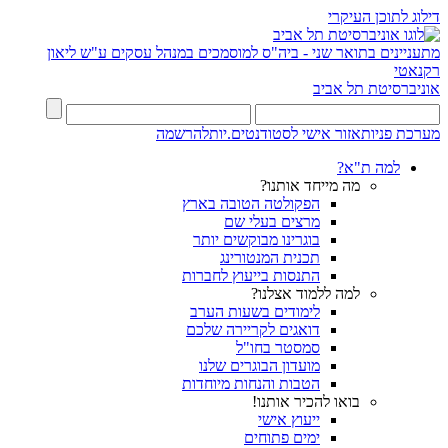
דילוג לתוכן העיקרי
מתעניינים בתואר שני - ביה"ס למוסמכים במנהל עסקים ע"ש ליאון
רקנאטי
אוניברסיטת תל אביב
מערכת פניות
אזור אישי לסטודנטים.יות
להרשמה
למה ת"א?
מה מייחד אותנו?
הפקולטה הטובה בארץ
מרצים בעלי שם
בוגרינו מבוקשים יותר
תכנית המנטורינג
התנסות בייעוץ לחברות
למה ללמוד אצלנו?
לימודים בשעות הערב
דואגים לקריירה שלכם
סמסטר בחו"ל
מועדון הבוגרים שלנו
הטבות והנחות מיוחדות
בואו להכיר אותנו!
ייעוץ אישי
ימים פתוחים