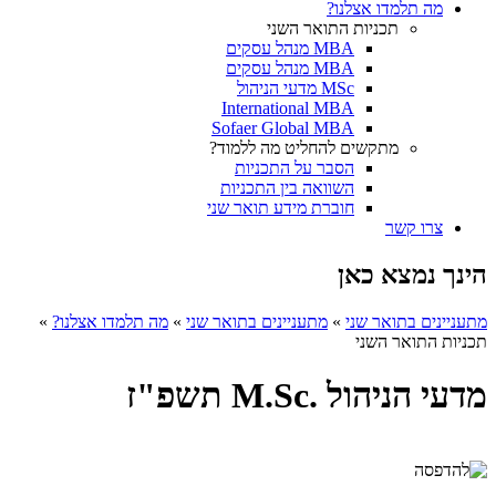
מה תלמדו אצלנו?
תכניות התואר השני
MBA מנהל עסקים
MBA מנהל עסקים
MSc מדעי הניהול
International MBA
Sofaer Global MBA
מתקשים להחליט מה ללמוד?
הסבר על התכניות
השוואה בין התכניות
חוברת מידע תואר שני
צרו קשר
הינך נמצא כאן
מתעניינים בתואר שני
»
מתעניינים בתואר שני
»
מה תלמדו אצלנו?
»
תכניות התואר השני
מדעי הניהול .M.Sc תשפ"ז