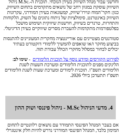
וחדשני עבור מנהל השיווק בעידן הנוכחי. תוכנית ה-.M.Sc ניהול
השיווק עוסקת במגוון רחב של נושאים מתקדמים בתחום השיווק,
כגון: חקר־המוח ונוירו־שיווק, קמעונאות בעידן המודרני, עקרונות
השיווק באינטרנט, סימולציות של ניתוח נתונים על השוק, הלקוחות
והתחרות, טרנדים בשיווק, חדשנות שיווקית ושימוש מושכל
בפלטפורמות מתקדמות להעברת מסרים שיווקיים בעידן הדיגיטלי.
סטודנטים מצטיינים עם אוריינטציה מחקרית המעוניינים להתנסות
בביצוע מחקר ו/או שואפים להמשיך ללימודי דוקטורט בעתיד
יכולים לבחור במסלול מחקרי הכולל עבודת תזה.
לפירוט הקורסים ומידע נוסף על תוכנית הלימודים
-
שימו לב
:
הלינקים מפנים לתוכנית הלימודים ומערכת השעות לשנת
הלימודים תשפ"ו. תוכנית לימודים ומערכת שעות לשנת הלימודים
תשפ"ז תתעדכן ביולי 2026.
4. מדעי הניהול M.Sc - ניהול פיננסי ושוק ההון
אם בעבר המנהל הפיננסי התמודד עם נושאים רלוונטיים לתחום
המימון בלבד, המנהל הפיננסי המודרני נדרש להיות חלק אינטגרלי