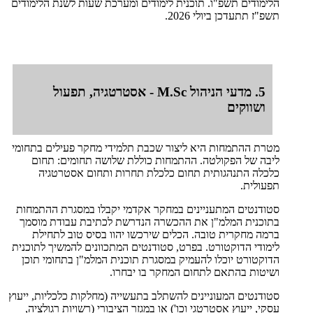
הלימודים תשפ"ו. תוכנית לימודים ומערכת שעות לשנת הלימודים
תשפ"ז תתעדכן ביולי 2026.
5. מדעי הניהול M.Sc - אסטרטגיה, תפעול
ושווקים
מטרת ההתמחות היא ליצור שכבת תלמידי מחקר פעילים בתחומי
ליבה של הפקולטה. ההתמחות כוללת שלושה תחומים: תחום
כלכלה התנהגותית תחום כלכלת תחרות ותחום אסטרטגיה
תפעולית.
סטודנטים המתעניינים במחקר אקדמי יקבלו במסגרת ההתמחות
בתוכנית המלמ"ן את ההכשרה הנדרשת לכתיבת עבודת מוסמך
ברמה מחקרית טובה. הכלים שירכשו יהוו בסיס טוב לתחילת
לימודי הדוקטורט. בפרט, סטודנטים המתכוונים להמשיך לתוכנית
הדוקטורט יוכלו להעמיק במסגרת תוכנית המלמ"ן בתחומי תוכן
ושיטות בהתאם לתחום המחקר בו יבחרו.
סטודנטים המעוניינים להשתלב בתעשייה (מחלקות כלכליות, ייעוץ
עסקי, ייעוץ אסטרטגי וכו') או במגזר הציבורי (רשויות רגולציה,