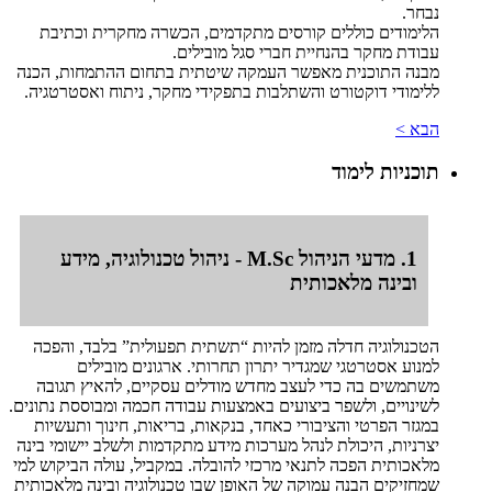
נבחר.
הלימודים כוללים קורסים מתקדמים, הכשרה מחקרית וכתיבת
עבודת מחקר בהנחיית חברי סגל מובילים.
מבנה התוכנית מאפשר העמקה שיטתית בתחום ההתמחות, הכנה
ללימודי דוקטורט והשתלבות בתפקידי מחקר, ניתוח ואסטרטגיה.
הבא >
תוכניות לימוד
1. מדעי הניהול M.Sc - ניהול טכנולוגיה, מידע
ובינה מלאכותית
הטכנולוגיה חדלה מזמן להיות “תשתית תפעולית” בלבד, והפכה
למנוע אסטרטגי שמגדיר יתרון תחרותי. ארגונים מובילים
משתמשים בה כדי לעצב מחדש מודלים עסקיים, להאיץ תגובה
לשינויים, ולשפר ביצועים באמצעות עבודה חכמה ומבוססת נתונים.
במגזר הפרטי והציבורי כאחד, בנקאות, בריאות, חינוך ותעשיות
יצרניות, היכולת לנהל מערכות מידע מתקדמות ולשלב יישומי בינה
מלאכותית הפכה לתנאי מרכזי להובלה. במקביל, עולה הביקוש למי
שמחזיקים הבנה עמוקה של האופן שבו טכנולוגיה ובינה מלאכותית