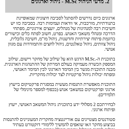
2. מדעי הניהול M.Sc - ניהול וארגונים
ארגונים כיום נדרשים להסתגל לסביבה חיצונית שמאופיינת
בתנודתיות, מורכבות, אי וודאות ועמימות רבה. בסביבה כזו יש
חשיבות רבה למנהיגות של מנהלים, יועצים אירגוניים, מפתחי
הדרכה ומנהלי משאבי האנוש. בפרט, חשוב לפתח כלים וכישורים
כדוגמת פיתוח יצירתיות וחדשנות, ניהול מו"מ, חשיבה גלובלית,
ניהול צוותים, ניהול טאלנטים, ניהול לחצים והתמודדות עם מגוון
אנושי.
בתוכנית ה-.M.Sc הדגש הוא על שילוב של מחקר ויישום, שילוב
המספק הכשרה מעמיקה בעולם המרתק של ההתנהגות הארגונית.
מבנה התוכנית מגשר בין המימד הארגוני לבין המימד האנושי,
ומפתח יכולות ניהול פרקטיות לצד יכולות מחקריות.
התוכנית מאפשרת התנסות מעשית במסגרת פרקטיקום בייעוץ
ארגוני ופרקטיקום במשאבי אנוש (בכפוף למספר מינימלי של
תלמידים).
לבחירתכם 2 מסלולי ידע בתוכנית: ניהול המשאב האנושי, ייעוץ
ופיתוח ארגוני.
סטודנטים מצטיינים עם אוריינטציה מחקרית המעוניינים להתנסות
בביצוע מחקר ו/או שואפים להמשיך ללימודי דוקטורט בעתיד