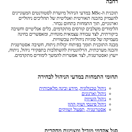
רחבה
תוכנית ה-MSc במדעי הניהול מיועדת לסטודנטים המעוניינים
להעמיק בהבנה תאורטית ואנליטית של תהליכים ניהוליים
וארגוניים, תוך התמחות בתחום נבחר.
הלימודים משלבים קורסים מתקדמים, כלים אנליטיים וחשיבה
ביקורתית, לצד עבודה עצמאית מונחית, ומאפשרים בחינה
מעמיקה של סוגיות ניהוליות עכשוויות.
מבנה התוכנית תומך בפיתוח יכולות ניתוח, חשיבה אסטרטגית
והבנה מערכתית, הרלוונטיות להשתלבות בתפקידי ניהול, ניתוח,
ייעוץ ואסטרטגיה, לצד אפשרות להמשך לימודים מתקדמים.
תחומי התמחות במדעי הניהול לבחירה
ניהול טכנולוגיה, מידע ובינה מלאכותית
ניהול וארגונים
ניהול השיווק
ניהול פיננסי ושוק ההון
אסטרטגיה, תפעול ושווקים
סגל אקדמי מוביל ומצוינות מחקרית