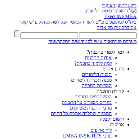
דילוג לתוכן העיקרי
Executive MBA
ביה"ס למוסמכים ע"ש ליאון רקנאטי
הפקולטה לניהול ע"ש קולר
אוניברסיטת תל אביב
מערכת פניות
אזור אישי לסטודנטים.יות
להרשמה
למה ללמוד בתכנית?
אודות התכנית
למה ללמוד בתכנית?
מידע אקדמי
תכנית הלימודים
מבנה תכנית הלימודים
המרצים בתכנית
קהילת התכנית
המשתתפים בתכנית
בוגרים מספרים על התכנית
מרצי התכנית משתפים
התכנית שתלווה אתכם כל החיים
רישום וקבלה
ארועים
לוח ארועים
ערבי EMBA INSIGHTS