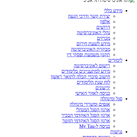
מידע כללי
יצירת קשר ודרכי הגעה
אלפון
דרושים
נהלי האוניברסיטה
מכרזים
מידע לשעת חירום
מבקרת האוניברסיטה
תקנון משמעת ופסקי דין
לימודים
רישום לאוניברסיטה
מידע למתעניינים בלימודים
חישוב סיכויי קבלה לתואר ראשון
לוח שנת הלימודים
ידיעונים
כניסה לאזור האישי
סגל ומינהלה
אגפים ומשרדי מינהלה
ארגון הסגל המנהלי
ארגון הסגל האקדמי הבכיר
ארגון הסגל האקדמי הזוטר
כניסה ל-My Tau
נגישות