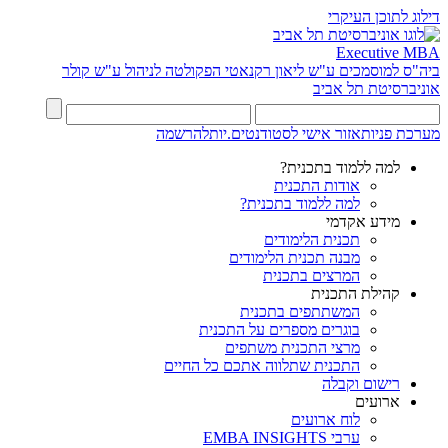
דילוג לתוכן העיקרי
Executive MBA
ביה"ס למוסמכים ע"ש ליאון רקנאטי
הפקולטה לניהול ע"ש קולר
אוניברסיטת תל אביב
מערכת פניות
אזור אישי לסטודנטים.יות
להרשמה
למה ללמוד בתכנית?
אודות התכנית
למה ללמוד בתכנית?
מידע אקדמי
תכנית הלימודים
מבנה תכנית הלימודים
המרצים בתכנית
קהילת התכנית
המשתתפים בתכנית
בוגרים מספרים על התכנית
מרצי התכנית משתפים
התכנית שתלווה אתכם כל החיים
רישום וקבלה
ארועים
לוח ארועים
ערבי EMBA INSIGHTS