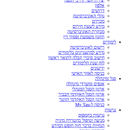
יצירת קשר ודרכי הגעה
אלפון
דרושים
נהלי האוניברסיטה
מכרזים
מידע לשעת חירום
מבקרת האוניברסיטה
תקנון משמעת ופסקי דין
לימודים
רישום לאוניברסיטה
מידע למתעניינים בלימודים
חישוב סיכויי קבלה לתואר ראשון
לוח שנת הלימודים
ידיעונים
כניסה לאזור האישי
סגל ומינהלה
אגפים ומשרדי מינהלה
ארגון הסגל המנהלי
ארגון הסגל האקדמי הבכיר
ארגון הסגל האקדמי הזוטר
כניסה ל-My Tau
נגישות
נגישות בקמפוס
מניעה וטיפול בהטרדה מינית
הנחיות בדבר חוק חופש המידע