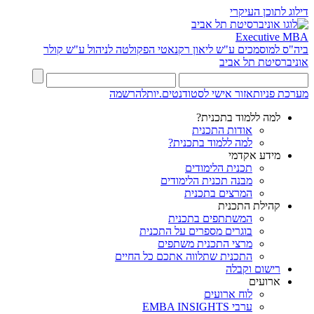
דילוג לתוכן העיקרי
Executive MBA
ביה"ס למוסמכים ע"ש ליאון רקנאטי
הפקולטה לניהול ע"ש קולר
אוניברסיטת תל אביב
מערכת פניות
אזור אישי לסטודנטים.יות
להרשמה
למה ללמוד בתכנית?
אודות התכנית
למה ללמוד בתכנית?
מידע אקדמי
תכנית הלימודים
מבנה תכנית הלימודים
המרצים בתכנית
קהילת התכנית
המשתתפים בתכנית
בוגרים מספרים על התכנית
מרצי התכנית משתפים
התכנית שתלווה אתכם כל החיים
רישום וקבלה
ארועים
לוח ארועים
ערבי EMBA INSIGHTS