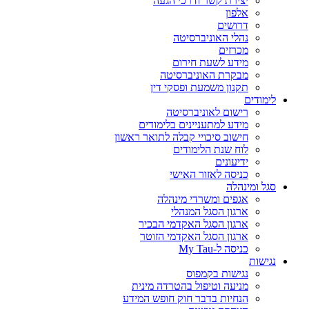
יצירת קשר ודרכי הגעה
אלפון
דרושים
נהלי האוניברסיטה
מכרזים
מידע לשעת חירום
מבקרת האוניברסיטה
תקנון משמעת ופסקי דין
לימודים
רישום לאוניברסיטה
מידע למתעניינים בלימודים
חישוב סיכויי קבלה לתואר ראשון
לוח שנת הלימודים
ידיעונים
כניסה לאזור האישי
סגל ומינהלה
אגפים ומשרדי מינהלה
ארגון הסגל המנהלי
ארגון הסגל האקדמי הבכיר
ארגון הסגל האקדמי הזוטר
כניסה ל-My Tau
נגישות
נגישות בקמפוס
מניעה וטיפול בהטרדה מינית
הנחיות בדבר חוק חופש המידע