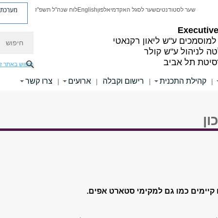
מערכת פ
שער לסטודנטים
שער לסגל האקדמי
אלפון
English
לוח שנה"ל תשפ"ז
Executiv
חיפוש
למוסמכים ע"ש ליאון רקנאטי
ה לניהול ע"ש קולר
סיטת תל אביב
חיפוש באתר ז
קהילת התכנית
רישום וקבלה
ארועים
צרו קשר
|
|
|
|
ון
ם קיימים כמו גם למקימי סטארט אפים.