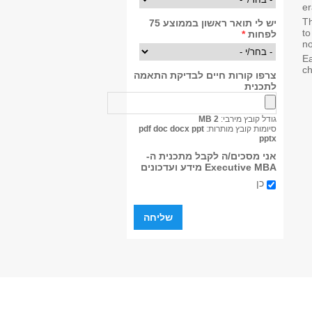
er
Th
יש לי תואר ראשון בממוצע 75
to
לפחות
*
no
Ea
ch
צרפו קורות חיים לבדיקת התאמה
לתכנית
גודל קובץ מירבי:
2 MB
סיומות קובץ מותרות:
pdf doc docx ppt
pptx
אני מסכים/ה לקבל מתכנית ה-
Executive MBA מידע ועדכונים
כן