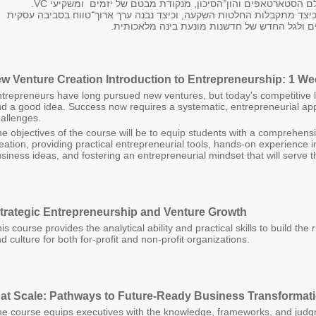
 הסטארטאפים והון־הסיכון, מנקודת מבטם של יזמים ומשקיעי VC.
כיצד מתקבלות החלטות השקעה, וכיצד נבנה ערך ארוך־טווח בסביבה עסקית
ים ולגל החדש של חדשנות מונעת בינה מלאכותית.
w Venture Creation Introduction to Entrepreneurship: 1 We
trepreneurs have long pursued new ventures, but today's competitive
d a good idea. Success now requires a systematic, entrepreneurial a
allenges.
e objectives of the course will be to equip students with a comprehen
eation, providing practical entrepreneurial tools,
hands-on experience in
siness ideas, and fostering an entrepreneurial mindset that will serve 
trategic Entrepreneurship and Venture Growth
is course provides the analytical ability and practical skills to build the
d culture for both for-profit and non-profit organizations.
 at Scale: Pathways to Future-Ready Business Transformat
e course equips executives with the knowledge, frameworks, and judgm