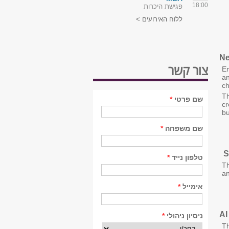
18:00
פגישת היכרות
ללוח האירועים >
Ne
צור קשר
En
an
ch
Th
שם פרטי
*
cr
bu
שם משפחה
*
S
טלפון נייד
*
Th
an
אימייל
*
AI
ניסיון ניהולי
*
Th