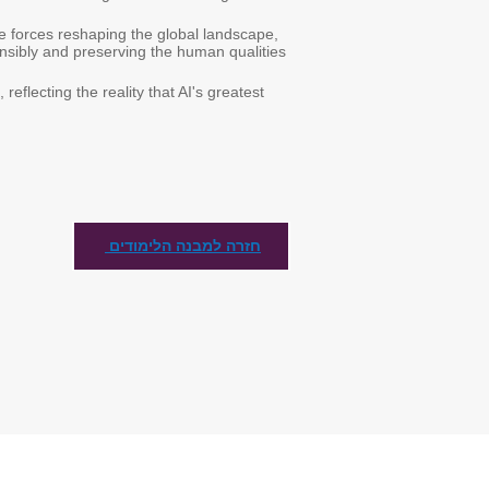
he forces reshaping the global landscape,
onsibly and preserving the human qualities
eflecting the reality that AI's greatest
חזרה למבנה הלימודים