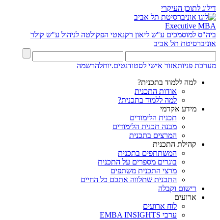
דילוג לתוכן העיקרי
Executive MBA
ביה"ס למוסמכים ע"ש ליאון רקנאטי
הפקולטה לניהול ע"ש קולר
אוניברסיטת תל אביב
מערכת פניות
אזור אישי לסטודנטים.יות
להרשמה
למה ללמוד בתכנית?
אודות התכנית
למה ללמוד בתכנית?
מידע אקדמי
תכנית הלימודים
מבנה תכנית הלימודים
המרצים בתכנית
קהילת התכנית
המשתתפים בתכנית
בוגרים מספרים על התכנית
מרצי התכנית משתפים
התכנית שתלווה אתכם כל החיים
רישום וקבלה
ארועים
לוח ארועים
ערבי EMBA INSIGHTS