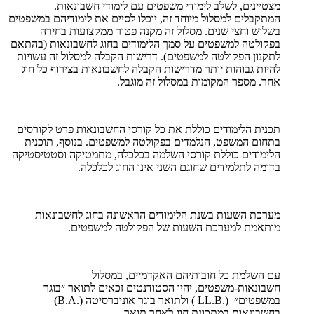
מצטיינים, לשלב לימודי משפטים עם לימודי חשבונאות.
המתקבלים למסלול מיוחד זה, יוכלו לסיים את לימודיהם במשפטים
בשלוש וחצי שנים. מסלול זה מקנה פטור ממקצועות בחירה
בפקולטה למשפטים על סמך הלימודים בחוג לחשבונאות (בהתאם
לתקנון הפקולטה למשפטים). דרישות הקבלה למסלול זה עשויות
להיות גבוהות יותר מדרישות הקבלה לחשבונאות בצירוף כל חוג
אחר. מספר המקומות במסלול זה מוגבל.
תכנית הלימודים כוללת את כל קורסי החשבונאות פרט לקורסים
בתחום המשפט, הנלמדים בפקולטה למשפטים. בנוסף, תוכנית
הלימודים כוללת קורסי השלמה בכלכלה, מתמטיקה וסטטיסטיקה
בדומה לתלמידים שחוגם השני אינו החוג לכלכלה.
מערכת השעות בשנת הלימודים הראשונה בחוג לחשבונאות
מותאמת למערכת השעות של הפקולטה למשפטים.
עם השלמת כל חובותיהם האקדמיים, במסלול
חשבונאות-משפטים, יהיו הסטודנטים זכאים לתואר ״בוגר
במשפטים״ (.LL.B ) ולתואר בוגר אוניברסיטה (.B.A)
בחשבונאות במתכונת חוג לאחר תואר.