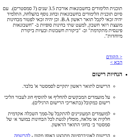
תוכנית הלימודים בחשבונאות אורכת 3.5 שנים (7 סמסטרים). עם
סיום תוכנית הלימודים בחשבונאות ובחוג נוסף בהצלחה, התלמיד
יהיה זכאי לקבל תואר ראשון B.A. וכן יהיה זכאי לפטור מבחינות
מועצת רואי חשבון, למעט שתי בחינות סופיות ב- "חשבונאות
פיננסית מתקדמת" וב- "ביקורת חשבונות ובעיות ביקורת
מיוחדות".
< הקודם
הבא >
הנחיות רישום
הרישום לתואר ראשון יתקיים לסמסטר א' בלבד.
על מועמדים המבקשים להחליף או להוסיף חוג לעבור הליכי
רישום כמקובל (בתאריכי הרישום הרגילים).
למועמדים המעוניינים להתקבל על-סמך השכלה אקדמית
חלקית או מלאה, מומלץ לגשת לכל הבחינות במועד א׳ של
סמסטר ב׳ בחוגי התואר הראשון.
הרישום לאוניברסיטה מתבצע באופן מקוון -
להרשמה