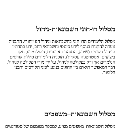
מסלול דו-חוגי חשבונאות-ניהול
מסלול הלימודים הדו-חוגי בחשבונאות וניהול הנו ייחודי. התכנית
נועדה להקנות בנוסף לידע פיננסי וחשבונאי רחב, ידע בתחומי
הניהול השונים (שיווק, התנהגות ארגונית, ניהול מידע, חקר
ביצועים, אסטרטגיה עסקית). תוכנית הלימודים כוללת קורסים
הנלמדים אך ורק בפקולטה לניהול, על ידי מורי הפקולטה לניהול,
דבר המאפשר תיאום בין החוגים בנוגע לזמני הקורסים ותכני
הלימוד.
מסלול חשבונאות–משפטים
מסלול חשבונאות–משפטים מציע, למספר מצומצם של סטודנטים