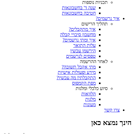
תכניות נוספות
שנה ד' בחשבונאות
חטיבה בחשבונאות
איך נרשמים?
תהליך הרישום
איך מתקבלים?
מחשבון סיכויי קבלה
איך ומתי נרשמים?
עלות התואר
הירשמו עכשיו
טפסים לנרשמים
לאחר ההרשמה
מתי אקבל תשובה?
מידע ופעולות אישיות
התקבלתי! מה עכשיו?
מפת הקמפוס
סיוע כלכלי ומלגות
הלוואות
מלגות
מעונות
צרו קשר
הינך נמצא כאן