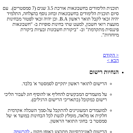
תוכנית הלימודים בחשבונאות אורכת 3.5 שנים (7 סמסטרים). עם
סיום תוכנית הלימודים בחשבונאות ובחוג נוסף בהצלחה, התלמיד
יהיה זכאי לקבל תואר ראשון B.A. וכן יהיה זכאי לפטור מבחינות
מועצת רואי חשבון, למעט שתי בחינות סופיות ב- "חשבונאות
פיננסית מתקדמת" וב- "ביקורת חשבונות ובעיות ביקורת
מיוחדות".
< הקודם
הבא >
הנחיות רישום
הרישום לתואר ראשון יתקיים לסמסטר א' בלבד.
על מועמדים המבקשים להחליף או להוסיף חוג לעבור הליכי
רישום כמקובל (בתאריכי הרישום הרגילים).
למועמדים המעוניינים להתקבל על-סמך השכלה אקדמית
חלקית או מלאה, מומלץ לגשת לכל הבחינות במועד א׳ של
סמסטר ב׳ בחוגי התואר הראשון.
הרישום לאוניברסיטה מתבצע באופן מקוון -
להרשמה