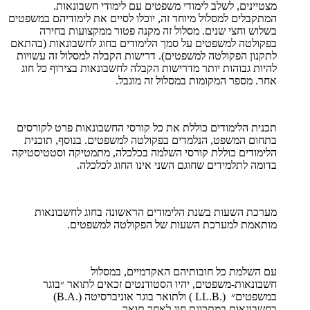
מצטיינים, לשלב לימודי משפטים עם לימודי חשבונאות.
המתקבלים למסלול מיוחד זה, יוכלו לסיים את לימודיהם במשפטים
בשלוש וחצי שנים. מסלול זה מקנה פטור ממקצועות בחירה
בפקולטה למשפטים על סמך הלימודים בחוג לחשבונאות (בהתאם
לתקנון הפקולטה למשפטים). דרישות הקבלה למסלול זה עשויות
להיות גבוהות יותר מדרישות הקבלה לחשבונאות בצירוף כל חוג
אחר. מספר המקומות במסלול זה מוגבל.
תכנית הלימודים כוללת את כל קורסי החשבונאות פרט לקורסים
בתחום המשפט, הנלמדים בפקולטה למשפטים. בנוסף, תוכנית
הלימודים כוללת קורסי השלמה בכלכלה, מתמטיקה וסטטיסטיקה
בדומה לתלמידים שחוגם השני אינו החוג לכלכלה.
מערכת השעות בשנת הלימודים הראשונה בחוג לחשבונאות
מותאמת למערכת השעות של הפקולטה למשפטים.
עם השלמת כל חובותיהם האקדמיים, במסלול
חשבונאות-משפטים, יהיו הסטודנטים זכאים לתואר ״בוגר
במשפטים״ (.LL.B ) ולתואר בוגר אוניברסיטה (.B.A)
בחשבונאות במתכונת חוג לאחר תואר.