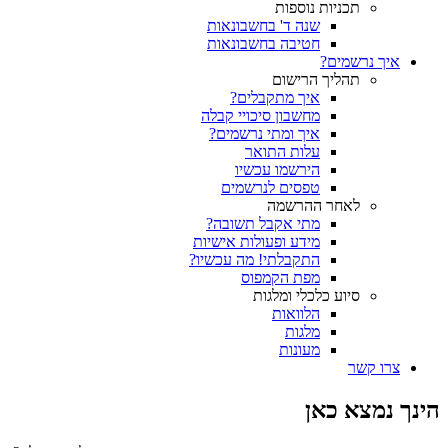
תכניות נוספות
שנה ד' בחשבונאות
חטיבה בחשבונאות
איך נרשמים?
תהליך הרישום
איך מתקבלים?
מחשבון סיכויי קבלה
איך ומתי נרשמים?
עלות התואר
הירשמו עכשיו
טפסים לנרשמים
לאחר ההרשמה
מתי אקבל תשובה?
מידע ופעולות אישיות
התקבלתי! מה עכשיו?
מפת הקמפוס
סיוע כלכלי ומלגות
הלוואות
מלגות
מעונות
צרו קשר
הינך נמצא כאן