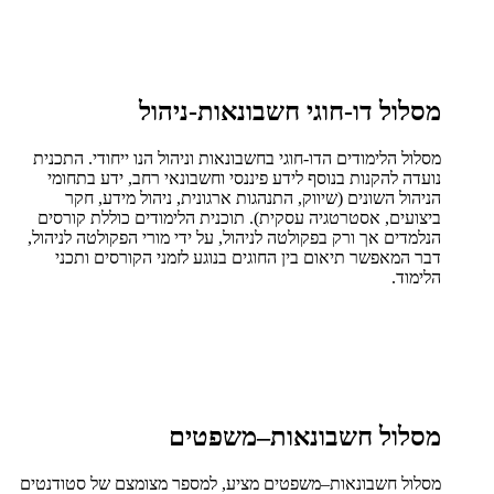
מסלול דו-חוגי חשבונאות-ניהול
מסלול הלימודים הדו-חוגי בחשבונאות וניהול הנו ייחודי. התכנית
נועדה להקנות בנוסף לידע פיננסי וחשבונאי רחב, ידע בתחומי
הניהול השונים (שיווק, התנהגות ארגונית, ניהול מידע, חקר
ביצועים, אסטרטגיה עסקית). תוכנית הלימודים כוללת קורסים
הנלמדים אך ורק בפקולטה לניהול, על ידי מורי הפקולטה לניהול,
דבר המאפשר תיאום בין החוגים בנוגע לזמני הקורסים ותכני
הלימוד.
מסלול חשבונאות–משפטים
מסלול חשבונאות–משפטים מציע, למספר מצומצם של סטודנטים