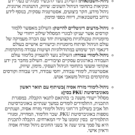
ניהול-חשבונאות:
השילוב נועד להכשיר מנהלים בעלי ידע
ובקיאות בתחומי הניהול השונים: שיווק, התנהגות ארגונית,
ניהול מידע, חקר ביצועים, אסטרטגיה עסקית, בנוסף לידע
נרחב בחשבונאות, דיווח כספי ומימון.
ניהול-מדעים דיגיטליים להייטק:
השילוב מאפשר ללמוד
קורסים אשר יעניקו לבוגרי המסלול שילוב ייחודי של
מיומנויות טכנולוגיות מקצועיות יחד עם הכרה מעמיקה של
עולם הניהול ופיתוח מיומנויות וכישורים אישיים בעולם
דינאמי תוך שימוש במתודולוגיות ושיטות עבודה מתקדמות.
ניהול-לימודי עבודה:
השילוב נועד להעמיק בלימוד עולם
העבודה בארגונים עסקיים וציבוריים. השילוב מחבר בין ידע
אקדמי ומעשי בתחומי הניהול העסקי, מימון, שיווק,
אסטרטגיה, לימודי עבודה, יחסי עבודה, דיני עבודה וקורסים
מתקדמים בניהול משאבי אנוש.
ניהול-לימודי מזרח אסיה )בשיתוף עם תואר ראשון
מאוניברסיטת PKU בסין):
מסלול ייעודי משנה ב׳ בהתאם לתנאי הקבלה. במסגרת
התכנית, התלמידים לומדים במשך שנתיים באוניברסיטת
תל אביב בשילוב דו־חוגי ניהול ולימודי מזרח אסיה, ושנתיים
נוספות באוניברסיטת PKU. שכר הלימוד, המחייה, ומגורי
התלמידים
בסין ימומנו על ידי המארחים. הקבלה לתכנית
היא על סמך ציוני שנה א' בשני החוגים ניהול ומזרח אסיה
וראיון אישי.