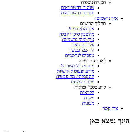
תכניות נוספות
שנה ד' בחשבונאות
חטיבה בחשבונאות
איך נרשמים?
תהליך הרישום
איך מתקבלים?
מחשבון סיכויי קבלה
איך ומתי נרשמים?
עלות התואר
הירשמו עכשיו
טפסים לנרשמים
לאחר ההרשמה
מתי אקבל תשובה?
מידע ופעולות אישיות
התקבלתי! מה עכשיו?
מפת הקמפוס
סיוע כלכלי ומלגות
הלוואות
מלגות
מעונות
צרו קשר
הינך נמצא כאן