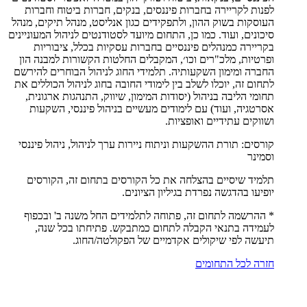
לפנות לקריירה בחברות פיננסים, בנקים, חברות ביטוח וחברות
העוסקות בשוק ההון, ולתפקידים כגון אנליסט, מנהל תיקים, מנהל
סיכונים, ועוד. כמו כן, התחום מיועד לסטודנטים לניהול המעוניינים
בקריירה כמנהלים פיננסיים בחברות עסקיות בכלל, ציבוריות
ופרטיות, מלכ"רים וכו׳, המקבלים החלטות הקשורות למבנה הון
החברה ומימון השקעותיה. תלמידי החוג לניהול הבוחרים להירשם
לתחום זה, יוכלו לשלב בין לימודי החובה בחוג לניהול הכוללים את
תחומי הליבה בניהול (יסודות המימון, שיווק, התנהגות ארגונית,
אסרטגיה, ועוד) עם לימודים מעשיים בניהול פיננסי, השקעות
ושווקים עתידיים ואופציות.
קורסים: תורת ההשקעות וניתוח ניירות ערך לניהול, ניהול פיננסי
וסמינר
תלמיד שיסיים בהצלחה את כל הקורסים בתחום זה, הקורסים
יופיעו בהדגשה נפרדת בגיליון הציונים.
* ההרשמה לתחום זה, פתוחה לתלמידים החל משנה ב' ובכפוף
לעמידה בתנאי הקבלה לתחום כמתבקש. פתיחתו בכל שנה,
תיעשה לפי שיקולים אקדמיים של הפקולטה/החוג.
חזרה לכל התחומים