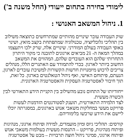
לימודי בחירה בתחום ייעודי (החל משנה ב')
1. ניהול המשאב האנושי :
שוק העבודה עובר שינויים מהותיים שמתרחשים כתוצאה משילוב
בין תהליכי גלובליזציה, טכנולוגיה שמתפתחת בקצב מואץ, ושינוי
באופי העבודה בעולם המודרני. שינויים אלה, שרק ילכו ויתעצמו
במהלך המאה ה- 21 מביאים ארגונים לתובנה כי מקור היתרון
התחרותי שלהם הוא העובדים שלהם, המהווים את המשאב
החשוב ביותר לארגון. בכדי להתמודד עם האתגרים הללו, מנהלים
צריכים לרכוש מיומנויות חדשות הקשורות למשיכת עובדים לארגון,
הנעתם, פיתוחם האישי, ואף ניהול הטאלנטים בארגון. כל זאת,
תוך חיבור לאסטרטגיה העסקית והאסטרטגיה הארגונית.
ייחודיותו של התחום נובע מהשילוב בין הקניית הידע התאורטי לבין
הכשרה מעשית.
לצד הלמידה התאורטית, תוענק לסטודנטים הזדמנות לעשות
פרויקט מעשי במחלקות משאבי אנוש בארגונים, במסגרתה יוכלו
ליישם את הידע שרכשו בלימודיהם.
קורסים: תהליכי גיוס ומיון מועמדים, למידה ופיתוח ארגוני, מנהיגות
ופיתוח מנהיגות, פרויקט – התנסות מעשית בעולמות משאבי אנוש
ופיתוח ארגוני, סמינר ניהול חוצה תרבויות – מבט על אסטרטגיה