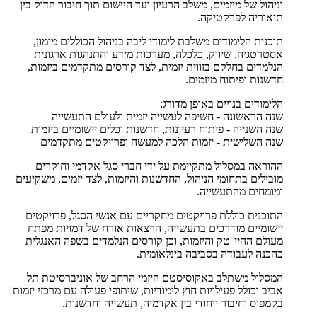
וניהול של מיזמים, משלב הרעיון ועד היישום תוך חיבור הדוק בין
תיאוריה לפרקטיקה.
תוכנית הלימודים משלבת לימודי ליבה בניהול הכוללים מימון,
אסטרטגיה, שיווק, כלכלה, מערכות מידע והתנהגות ארגונית
הנלמדים בחלקם בזווית יזמית, לצד קורסים מתקדמים ביזמות,
חדשנות ופיתוח מיזמים.
הלימודים בנויים באופן מדורג:
שנה הראשונה - חשיפה לעשייה יזמית ולעולם התעשייה
שנה השנייה - פיתוח רעיונות, חדשנות וכלים יישומיים ביזמות
שנה השלישית - יזמות הלכה למעשה ופרויקטים מתקדמים
ההוראה במסלול מתקיימת על ידי חברי סגל אקדמי וחוקרים
מובילים בתחומי הניהול, החדשנות והיזמות, לצד יזמים, משקיעים
ומומחים מהתעשייה.
התוכנית כוללת פרויקטים מחקריים עם אנשי הסגל, פרויקטים
יישומיים מודרכים בתעשייה, הרצאות אורח של דמויות מפתח
מעולם ההיי־טק והיזמות, וכן קורסים הנלמדים בשפה האנגלית
כהכנה לעבודה בסביבה בינלאומית.
המסלול משתלב באקוסיסטם היזמי הרחב של אוניברסיטת תל
אביב וכולל פעילויות חוץ לימודיות, שיתופי פעולה עם מרכזי יזמות
בקמפוס וחיבור ייחודי בין אקדמיה, תעשייה וחדשנות.