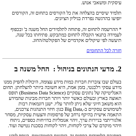
עיסקית ומשאבי אנוש.
תלמיד שיסיים בהצלחה את כל הקורסים בתחום זה, הקורסים
יופיעו בהדגשה נפרדת בגיליון הציונים.
* ההרשמה לתחום זה, פתוחה לתלמידים החל משנה ב' ובכפוף
לעמידה בתנאי הקבלה לתחום כמתבקש. פתיחתו בכל שנה,
תיעשה לפי שיקולים אקדמיים של הפקולטה/החוג.
חזרה לכל התחומים
2. מדעי הנתונים בניהול :
החל משנה ב
בעולם שבו צוברות חברות כמות מידע עצומה, היכולת להפיק ממנו
מידע עסקי רלבנטי, בזמן אמת, היא חשובה ביותר להצלחתן. תחום
האנליטיקה של נתונים עסקיים (Business Data Science) תופס
תאוצה בארץ ובעולם כאשר יותר ויותר חברות מבינות שהמידע
הוא משאב חיוני שלא ניתן לוותר עליו. ישנן דוגמאות רבות
לשימושים עסקיים ב-,Big Data כגון: חיזוי התנהגות צרכנים,
התאמה אישית בהיקף נרחב של פרסומות והצעות עסקיות, מסחר
אלגוריתמי בניירות ערך, זיהוי אנומליות בדו״חות כספיים, ניתוח
וזיהוי מוקדם של צרכי לקוחות, זיהוי לקוחות בסכנת נטישה ועוד.
במסגרת הלימודים בתחום זה, רוכשים הסטודנטים, בנוסף לידע