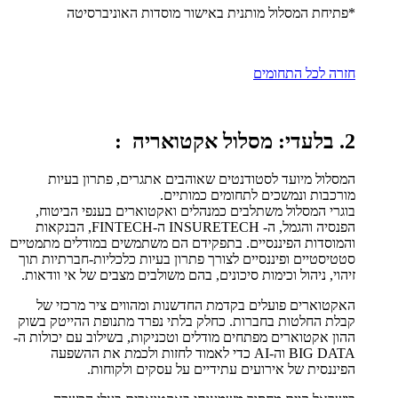
*פתיחת המסלול מותנית באישור מוסדות האוניברסיטה
חזרה לכל התחומים
2. בלעדי: מסלול אקטואריה
:
המסלול מיועד לסטודנטים שאוהבים אתגרים, פתרון בעיות
מורכבות ונמשכים לתחומים כמותיים.
בוגרי המסלול משתלבים כמנהלים ואקטוארים בענפי הביטוח,
הפנסיה והגמל, ה- INSURETECH ה-FINTECH, הבנקאות
והמוסדות הפיננסיים. בתפקידם הם משתמשים במודלים מתמטיים
סטטיסטיים ופיננסיים לצורך פתרון בעיות כלכליות-חברתיות תוך
זיהוי, ניהול וכימות סיכונים, בהם משולבים מצבים של אי וודאות.
האקטוארים פועלים בקדמת החדשנות ומהווים ציר מרכזי של
קבלת החלטות בחברות. כחלק בלתי נפרד מתנופת ההייטק בשוק
ההון אקטוארים מפתחים מודלים וטכניקות, בשילוב עם יכולות ה-
BIG DATA וה-AI כדי לאמוד לחזות ולכמת את ההשפעה
הפיננסית של אירועים עתידיים על עסקים ולקוחות.