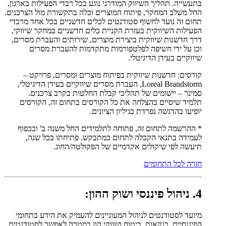
בתעשייה. תהליך השיווק המודרני נוגע בכל רבדי הפעילות בארגון,
החל משלב המחקר, פיתוח המוצרים וכלה בתקשורת מול הצרכנים.
תחום זה נועד לחשוף סטודנטים לכלים חדשניים בכל אחד מרבדי
הפעילות השיווקית בעזרת הקניית כלים חדשניים במחקר שיווקי,
דרך חדשנות שיווקית ביצירת מוצרים, שירותים והעברת מסרים,
וכן על ידי חשיפה לפלטפורמות מתקדמות להעברת מסרים
שיווקיים בעידן הדיגיטלי.
קורסים: חדשנות שיווקית בפיתוח מוצרים ומסרים, פרויקט –
Loreal Brandstorm, העברת מסרים שיווקיים בעידן הדיגיטלי,
סמינר – יישומים של תהליכי קבלת החלטות בקרב צרכנים.
תלמיד שיסיים בהצלחה את כל הקורסים בתחום זה, הקורסים
יופיעו בהדגשה נפרדת בגיליון הציונים.
* ההרשמה לתחום זה, פתוחה לתלמידים החל משנה ב' ובכפוף
לעמידה בתנאי הקבלה לתחום כמתבקש. פתיחתו בכל שנה,
תיעשה לפי שיקולים אקדמיים של הפקולטה/החוג.
חזרה לכל התחומים
4. ניהול פיננסי ושוק ההון:
מיועד לסטודנטים לניהול המעוניינים להעמיק את הידע בתחומי
הפיננסיים, בנקאות, ביטוח ושווקי הון במטרה לאפשר לסטודנטים