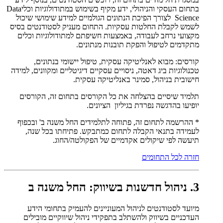
בתחום העסקי והניהולי, ידע מקיף בשימוש במתודולוגיות וכליData
Science לצורך הפיכת הנתונים הגולמיים למידע שימושי שיכול
לשמש לקבלת החלטות עסקיות. התחום מעניק לסטודנטים בסיס
מקצועי נרחב לעבודה, באמצעות חשיפתם למתודולוגיות וכלים
מתקדמים לטיפול והפקת תובנות מנתונים.
קורסים: מבוא לאנליטיקה עסקית, טיפול יישומי בנתונים,
טכנולוגיות ביג דאטה, ניסויים עסקיים דיגיטליים ומקוונים, למידה
חישובית בניהול, סמינר באנליטיקה עסקית.
תלמיד שיסיים בהצלחה את כל הקורסים בתחום זה, הקורסים
יופיעו בהדגשה נפרדת בגיליון הציונים.
* ההרשמה לתחום זה, פתוחה לתלמידים החל משנה ב' ובכפוף
לעמידה בתנאי הקבלה לתחום כמתבקש. פתיחתו בכל שנה,
תיעשה לפי שיקולים אקדמיים של הפקולטה/החוג.
חזרה לכל התחומים
3. ניהול חדשנות בשיווק: החל משנה ב
מיועד לסטודנטים לניהול המעוניינים להעמיק בתחומי הידע
העדכניים בשיווק ולהשתלב בתפקידי ניהול שיווקיים מובילים