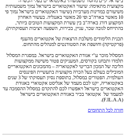
בישראל קיים מחסור משמעותי באקטוארים בעלי הכשרה
מקצועית מתאימה: שיעור האקטוארים בישראל נמוך משמעותית
משיעורם במדינות מערביות (שיעור האקטוארים בישראל נמוך פי
10 מאשר בארה"ב ופי 20 מאשר באנגליה. בעשור האחרון
המקצוע דורג בארה"ב בין עשרת המקצועות הטובים ביותר,
בהתייחס לגובה שכר, עניין, בכירות, השפעה ויציבות תעסוקתית).
תכנית הלימודים משלבת הרצאות של אקטוארים מהענף
(פרקטיקה) וחושפת את הסטודנטים למנהלים מהתחום.
המסלול מוכר ע"י אגודת האקטוארים בישראל. במסגרת המסלול
תלמדו ותבחנו בקורסים, המעניקים פטור משישה ממקצועות
הליבה של המכון הבריטי לאקטואריה – מהמכונים האקטואריים
המובילים בעולם בעל הכרה מקצועית בתעשיית הפיננסים
העולמית. הפטורים במסלול, בתוספת נסיון תעסוקתי של 3 שנים
באקטואריה, יקנו לכם מעמד של אנליסט אקטוארי באגודת
האקטוארים בישראל ויאפשרו לכם להתקדם במסלול ההסמכה עד
למעמד של אקטואר בכיר באגודת האקטוארים בישראל
(F.IL.A.A).
חזרה לכל התחומים