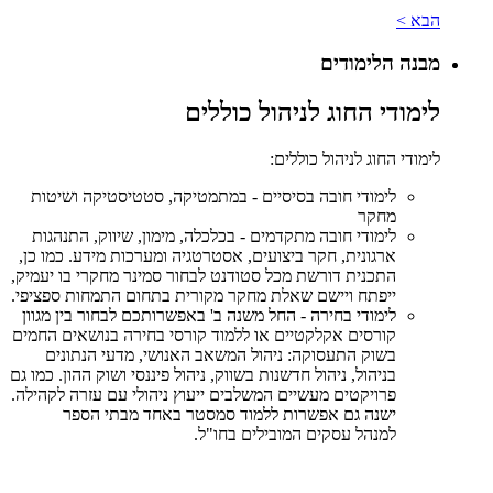
הבא >
מבנה הלימודים
לימודי החוג לניהול כוללים
לימודי החוג לניהול כוללים:
לימודי חובה בסיסיים - במתמטיקה, סטטיסטיקה ושיטות
מחקר
לימודי חובה מתקדמים - בכלכלה, מימון, שיווק, התנהגות
ארגונית, חקר ביצועים, אסטרטגיה ומערכות מידע. כמו כן,
התכנית דורשת מכל סטודנט לבחור סמינר מחקרי בו יעמיק,
ייפתח ויישם שאלת מחקר מקורית בתחום התמחות ספציפי.
לימודי בחירה - ​החל משנה ב' באפשרותכם לבחור בין מגוון
קורסים אקלקטיים או ללמוד קורסי בחירה בנושאים החמים
בשוק התעסוקה: ניהול המשאב האנושי, מדעי הנתונים
בניהול, ניהול חדשנות בשווק, ניהול פיננסי ושוק ההון. כמו גם
פרויקטים מעשיים המשלבים ייעוץ ניהולי עם עזרה לקהילה.
ישנה גם אפשרות ללמוד סמסטר באחד מבתי הספר
למנהל עסקים המובילים בחו"ל.