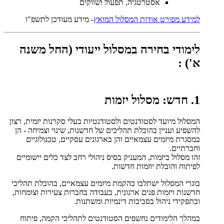
אסטרטגיה, תפעול ושווקים
למידע מפורט אודות המסלול המואץ
- מידע מעודכן לתשפ"ו
לימודי בחירה במסלול ייעודי (החל משנה
א')
:
1. חדש: מסלול יזמות
המסלול מיועד לסטודנטים ולסטודנטיות בעלי סקרנות יזמית, רצון
להשפיע ועניין בהובלת תהליכים של חדשנות, שינוי וצמיחה - הן
במסגרת מיזמים עצמאיים והן בארגונים עסקיים, טכנולוגיים
וחברתיים.
זהו מסלול ביזמות, המעניק בסיס ניהולי רחב לצד כלים יישומיים
לפיתוח והובלת יוזמות חדשות.
בוגרי המסלול ישתלבו בהקמת מיזמים עצמאיים, בהובלת תהליכי
חדשנות ויזמות פנים ארגונית, בעבודה בחברות צעירות וצומחות,
ובתפקידי ניהול בסביבות דינמיות ומשתנות.
במהלך הלימודים נחשפים הסטודנטים לתהליכי הקמה, פיתוח