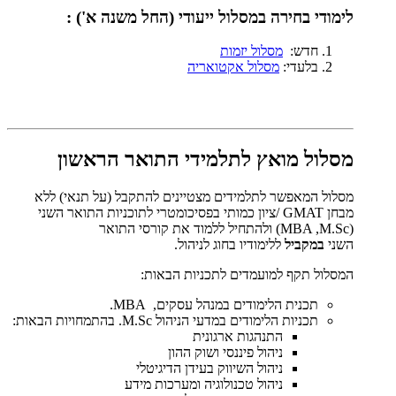
לימודי בחירה במסלול ייעודי (החל משנה א')
:
חדש:
מסלול יזמות
בלעדי:
מסלול אקטואריה
מסלול מואץ לתלמידי התואר הראשון
מסלול המאפשר לתלמידים מצטיינים להתקבל (על תנאי) ללא
מבחן GMAT /ציון כמותי בפסיכומטרי לתוכניות התואר השני
(MBA ,M.Sc) ולהתחיל ללמוד את קורסי התואר
השני
במקביל
ללימודיו בחוג לניהול.
המסלול תקף למועמדים לתכניות הבאות:
תכנית הלימודים במנהל עסקים, MBA.
תכניות הלימודים במדעי הניהול M.Sc. בהתמחויות הבאות:
התנהגות ארגונית
ניהול פיננסי ושוק ההון
ניהול השיווק בעידן הדיגיטלי
ניהול טכנולוגיה ומערכות מידע