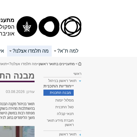
מתעניי
הפקולט
אוניבר
למה ת"א?
מה תלמדו אצלנו?
אי
הינך נמצא כאן
>
מתעניינים בתואר ראשון
>
מה תלמדו אצלנו?
>
תואר 
מבנה התכנ
ראשי
תואר ראשון בניהול
ייחודיות התכנית
עודכן:
03.08.2026
מבנה התכנית
מסלול יזמות
תואר בניהול מקנה הבנה א
סגל התכנית
בהשתלבות מהירה בשוק הע
מפתח רבות במשק הישר
תנאי קבלה
משך הלימודים בחוג לניהול הוא 3 שנים (
חוברת מידע תואר
ראשון
תואר ראשון