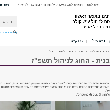
מערכת פ
שער לסטודנטים
שער לסגל האקדמי
אלפון
English
לוח שנה"ל תשפ"ז
נים בתואר ראשון
חיפוש
ה לניהול ע"ש קולר
סיטת תל אביב
חיפוש באתר ז
ך נרשמים?
צרו קשר
|
ראשון בניהול
> מבנה התכנית - החוג לניהול תשפ"ז
ית - החוג לניהול תשפ"ז
רגונית רחבה יחד עם מיומנויות וכלים לניתוח בעיות ניהוליות ופתרונן בתחומים שונים. בנוסף, מס
בודה בתפקידים מגוונים. רבים מבוגרי החוג לניהול באוניברסיטת תל אביב תופסים כיום עמדות
אלי.
6 סמסטרים).