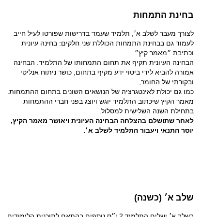
בחינת התמחות
לצורך מעבר לשלב א׳, תלמיד שעמד בדרישות שפורטו לעיל חייב
לעמוד גם בבחינת התמחות הכוללת שני חלקים: בחינה עיונית
וכתיבת ״מאמר קיץ״.
הבחינה העיונית תקיף את תחום התמחותו של התלמיד. הבחינה
אמורה להביא לידי ביטוי ידע מקיף בתחום, כושר ניתוח אנליטי
ובקורתי של החומר,
כמו גם יכולת לאינטגרציה של הנושאים השונים בתחום ההתמחות
.
מאמר הקיץ שיכתוב התלמיד יוגש ויוצג בפני חברי ההתמחות
בתחילת השנה השלישית למסלול.
לאחר שתושלם בהצלחה הבחינה העיונית ויאושר מאמר הקיץ,
יוסר התנאי ויעבור התלמיד לשלב א׳.
שלב א׳ (כשנה)
בשלב א׳ ישלים התלמיד 2 י״ס נוספים בהתאם לתוכנית הלימודים