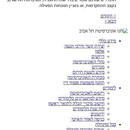
בקצב ההתקדמות, או בעניין הנוכחות הפעילה
.
< הקודם
הבא >
מידע כללי
יצירת קשר ודרכי הגעה
אלפון
דרושים
נהלי האוניברסיטה
מכרזים
מידע לשעת חירום
מבקרת האוניברסיטה
תקנון משמעת ופסקי דין
לימודים
רישום לאוניברסיטה
מידע למתעניינים בלימודים
חישוב סיכויי קבלה לתואר ראשון
לוח שנת הלימודים
ידיעונים
כניסה לאזור האישי
סגל ומינהלה
אגפים ומשרדי מינהלה