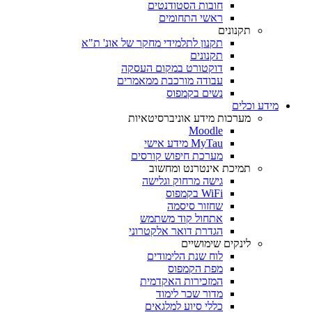
חובות הסטודנטים
ראשי התחומים
תקנונים
תקנון לתלמידי מחקר של אונ' ת"א
תקנונים
דוקטורט במקום העסקה
עבודה מורכבת ממאמרים
נשים בקמפוס
מידע וכלים
מערכות מידע אוניברסיטאיות
Moodle
MyTau מידע אישי
מערכת חיפוש קורסים
תמיכת אינטרנט ומחשוב
גישה מרחוק וגלישה
WiFi בקמפוס
שחזור סיסמה
אתחול קוד משתמש
הגדרת דואר אלקטרוני
לינקים שימושיים
לוח שנת הלימודים
מפת הקמפוס
המזכירות האקדמית
מדור שכר לימוד
כללי סיוע למלגאים