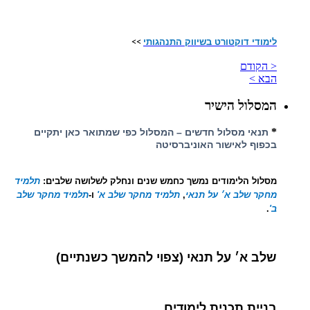
לימודי דוקטורט בשיווק התנהגותי
>>
< הקודם
הבא >
המסלול הישיר
*
תנאי מסלול חדשים – המסלול כפי שמתואר כאן יתקיים
בכפוף לאישור האוניברסיטה
מסלול
הלימודים
נמשך כחמש שנים ונחלק לש
לושה
שלבים:
תלמיד
מחקר שלב א
׳ על תנאי
,
תלמיד מחקר שלב א'
ו
-
תלמיד מחקר שלב
ב'
.
שלב א׳ על תנאי
(צפוי להמשך כשנתיים)
בניית תכנית לימודים