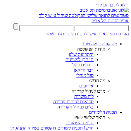
דילוג לתוכן העיקרי
סטודנטים לתואר שלישי
הפקולטה לניהול ע"ש קולר
אוניברסיטת תל אביב
מערכת פניות
אזור אישי לסטודנטים.יות
להרשמה
מה קורה בפקולטה?
אודות הפקולטה
היתרונות שלנו
תו תקן למצוינות
דירוגים בינל'
דבר הדקאן
סגל מנהלי
מה חדש?
אירועים
מרכז לניהול קריירה
לוח משרות
סדנאות לפיתוח קריירה
כלים לניהול הקריירה
תכנית הלימודים
תואר שלישי PhD
תכנית הלימודים
חדש! תכנית לימודים דוקטורט בשיווק התנהגותי