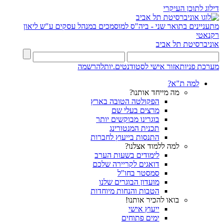
דילוג לתוכן העיקרי
מתעניינים בתואר שני - ביה"ס למוסמכים במנהל עסקים ע"ש ליאון
רקנאטי
אוניברסיטת תל אביב
מערכת פניות
אזור אישי לסטודנטים.יות
להרשמה
למה ת"א?
מה מייחד אותנו?
הפקולטה הטובה בארץ
מרצים בעלי שם
בוגרינו מבוקשים יותר
תכנית המנטורינג
התנסות בייעוץ לחברות
למה ללמוד אצלנו?
לימודים בשעות הערב
דואגים לקריירה שלכם
סמסטר בחו"ל
מועדון הבוגרים שלנו
הטבות והנחות מיוחדות
בואו להכיר אותנו!
ייעוץ אישי
ימים פתוחים