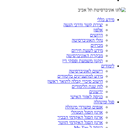
מידע כללי
יצירת קשר ודרכי הגעה
אלפון
דרושים
נהלי האוניברסיטה
מכרזים
מידע לשעת חירום
מבקרת האוניברסיטה
תקנון משמעת ופסקי דין
לימודים
רישום לאוניברסיטה
מידע למתעניינים בלימודים
חישוב סיכויי קבלה לתואר ראשון
לוח שנת הלימודים
ידיעונים
כניסה לאזור האישי
סגל ומינהלה
אגפים ומשרדי מינהלה
ארגון הסגל המנהלי
ארגון הסגל האקדמי הבכיר
ארגון הסגל האקדמי הזוטר
כניסה ל-My Tau