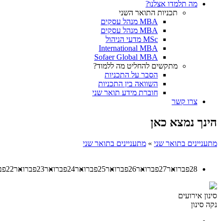
מה תלמדו אצלנו?
תכניות התואר השני
MBA מנהל עסקים
MBA מנהל עסקים
MSc מדעי הניהול
International MBA
Sofaer Global MBA
מתקשים להחליט מה ללמוד?
הסבר על התכניות
השוואה בין התכניות
חוברת מידע תואר שני
צרו קשר
הינך נמצא כאן
מתעניינים בתואר שני
»
מתעניינים בתואר שני
28
פברואר
27
פברואר
26
פברואר
25
פברואר
24
פברואר
23
פברואר
22
פב
סינון אירועים
נקה סינון