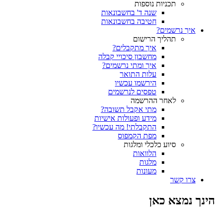
תכניות נוספות
שנה ד' בחשבונאות
חטיבה בחשבונאות
איך נרשמים?
תהליך הרישום
איך מתקבלים?
מחשבון סיכויי קבלה
איך ומתי נרשמים?
עלות התואר
הירשמו עכשיו
טפסים לנרשמים
לאחר ההרשמה
מתי אקבל תשובה?
מידע ופעולות אישיות
התקבלתי! מה עכשיו?
מפת הקמפוס
סיוע כלכלי ומלגות
הלוואות
מלגות
מעונות
צרו קשר
הינך נמצא כאן