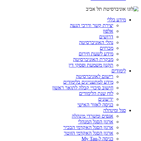
מידע כללי
יצירת קשר ודרכי הגעה
אלפון
דרושים
נהלי האוניברסיטה
מכרזים
מידע לשעת חירום
מבקרת האוניברסיטה
תקנון משמעת ופסקי דין
לימודים
רישום לאוניברסיטה
מידע למתעניינים בלימודים
חישוב סיכויי קבלה לתואר ראשון
לוח שנת הלימודים
ידיעונים
כניסה לאזור האישי
סגל ומינהלה
אגפים ומשרדי מינהלה
ארגון הסגל המנהלי
ארגון הסגל האקדמי הבכיר
ארגון הסגל האקדמי הזוטר
כניסה ל-My Tau