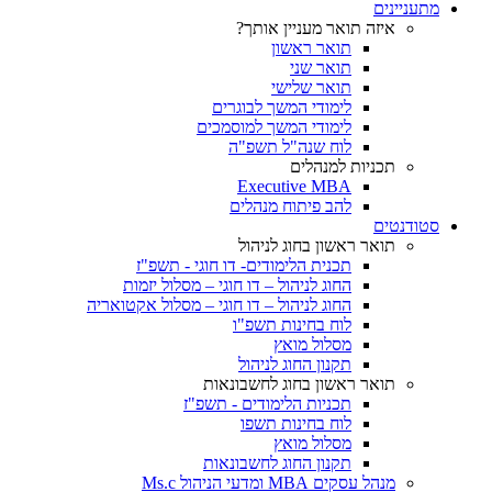
מתעניינים
איזה תואר מעניין אותך?
תואר ראשון
תואר שני
תואר שלישי
לימודי המשך לבוגרים
לימודי המשך למוסמכים
לוח שנה"ל תשפ"ה
תכניות למנהלים
Executive MBA
להב פיתוח מנהלים
סטודנטים
תואר ראשון בחוג לניהול
תכנית הלימודים- דו חוגי - תשפ"ז
החוג לניהול – דו חוגי – מסלול יזמות
החוג לניהול – דו חוגי – מסלול אקטואריה
לוח בחינות תשפ"ו
מסלול מואץ
תקנון החוג לניהול
תואר ראשון בחוג לחשבונאות
תכניות הלימודים - תשפ"ז
לוח בחינות תשפו
מסלול מואץ
תקנון החוג לחשבונאות
מנהל עסקים MBA ומדעי הניהול Ms.c