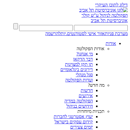
דילוג לתוכן העיקרי
הפקולטה לניהול ע"ש קולר
אוניברסיטת תל אביב
מערכת פניות
אזור אישי לסטודנטים.יות
להרשמה
אודות
אודות הפקולטה
מי אנחנו?
דבר הדקאן
תו תקן למצוינות
דירוגים בינלאומיים
סגל מנהלי
ועדות הפקולטה
מה חדש?
חדשות
אירועים
הפקולטה במדיה
חידושים בניהול
תכניות מיוחדות
יעוץ אסטרטגי לחברות
קידום עסקים בישראל
יזמים צעירים