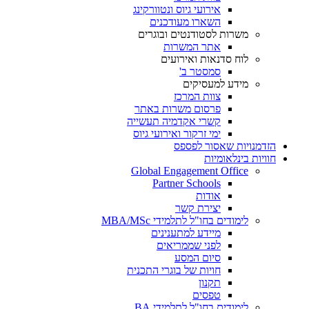
אירועי גיוס ונטוורקינג
השארו מעודכנים
משרות לסטודנטים ובוגרים
אתר המשרות
לוח סדנאות ואירועים
סמסטר ב'
מידע למעסיקים
צוות המרכז
פרסום משרות באתר
קשרי אקדמיה תעשייה
ימי זרקור ואירועי גיוס
הזדמנויות שאסור לפספס
חוויות בינלאומיות
Global Engagement Office
Partner Schools
אודות
יצירת קשר
לימודים בחו"ל לתלמידי MBA/MSc
מיידע למתענינים
לפני שממריאים
סיום המסע
חויות של בוגרי התכנית
תקנון
טפסים
לימודים בחו"ל לתלמידי BA