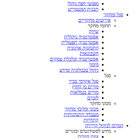
מפגשי קפה ניהול
תכנית המנטורינג
סגל ומחקר
אירועים מחקריים
תחומי מחקר
שיווק
אסטרטגיה ניהולית
אסטרטגיה תפעולית
התנהגות ארגונית
חשבונאות
אסטרטגיה וכלכלת עסקים
מימון
ניהול טכנולוגיה ומידע
סגל
סגל אקדמי בכיר
מורים מן החוץ
מורים בגמלאות
לזכרם
מכוני מחקר
מכוני ומרכזי מחקר
מעבדה התנהגותית
קתדרות
המרכז לניהול קריירה
מידע לסטודנטים ובוגרים
צוות המרכז