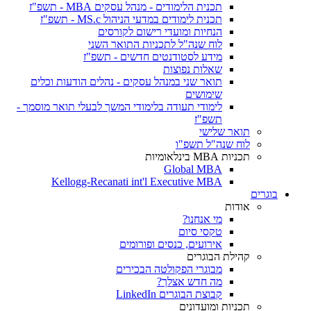
תכנית הלימודים - מנהל עסקים MBA - תשפ"ז
תכנית לימודים במדעי הניהול MS.c - תשפ"ז
הנחיות ומועדי רישום לקורסים
לוח שנה"ל לתכניות התואר השני
מידע לסטודנטים חדשים - תשפ"ז
שאלות נפוצות
תואר שני במנהל עסקים - נהלים הודעות וכלים
שימושים
לימודי תעודה בלימודי המשך לבעלי תואר מוסמך -
תשפ"ז
תואר שלישי
לוח שנה"ל תשפ"ו
תכניות MBA בינלאומיות
Global MBA
Kellogg-Recanati int'l Executive MBA
בוגרים
אודות
מי אנחנו?
טקסי סיום
אירועים, כנסים ופורומים
קהילת הבוגרים
מבוגרי הפקולטה הבכירים
מה חדש אצלך?
קבוצת הבוגרים LinkedIn
תכניות ומועדונים