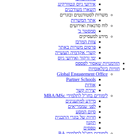
אירועי גיוס ונטוורקינג
השארו מעודכנים
משרות לסטודנטים ובוגרים
אתר המשרות
לוח סדנאות ואירועים
סמסטר ב'
מידע למעסיקים
צוות המרכז
פרסום משרות באתר
קשרי אקדמיה תעשייה
ימי זרקור ואירועי גיוס
הזדמנויות שאסור לפספס
חוויות בינלאומיות
Global Engagement Office
Partner Schools
אודות
יצירת קשר
לימודים בחו"ל לתלמידי MBA/MSc
מיידע למתענינים
לפני שממריאים
סיום המסע
חויות של בוגרי התכנית
תקנון
טפסים
לימודים בחו"ל לתלמידי BA