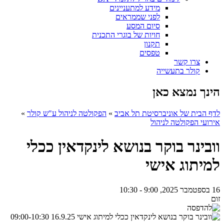
מידע למתעניינים
לפני שממראים
סיום המסע
חויות של בוגרי התכנית
תקנון
טפסים
צרו קשר
קולר בתעשייה
הינך נמצא כאן
לדף הבית של אוניברסיטת תל אביב
»
הפקולטה לניהול ע"ש קולר
»
אירועי הפקולטה לניהול
וובינר בוקר בנושא לינקדאין ככלי
למיתוג אישי
16 בספטמבר 2025, 9:00 - 10:30
זום