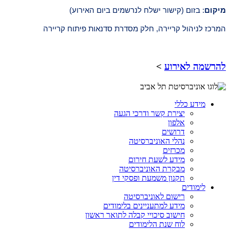
מיקום
: ב
זום (קישור ישלח לנרשמים ביום האירוע)
המרכז לניהול קריירה, חלק מסדרת סדנאות פיתוח קריירה
להרשמה לאירוע
>
מידע כללי
יצירת קשר ודרכי הגעה
אלפון
דרושים
נהלי האוניברסיטה
מכרזים
מידע לשעת חירום
מבקרת האוניברסיטה
תקנון משמעת ופסקי דין
לימודים
רישום לאוניברסיטה
מידע למתעניינים בלימודים
חישוב סיכויי קבלה לתואר ראשון
לוח שנת הלימודים