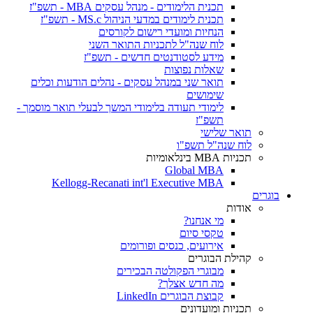
תכנית הלימודים - מנהל עסקים MBA - תשפ"ז
תכנית לימודים במדעי הניהול MS.c - תשפ"ז
הנחיות ומועדי רישום לקורסים
לוח שנה"ל לתכניות התואר השני
מידע לסטודנטים חדשים - תשפ"ז
שאלות נפוצות
תואר שני במנהל עסקים - נהלים הודעות וכלים
שימושים
לימודי תעודה בלימודי המשך לבעלי תואר מוסמך -
תשפ"ז
תואר שלישי
לוח שנה"ל תשפ"ו
תכניות MBA בינלאומיות
Global MBA
Kellogg-Recanati int'l Executive MBA
בוגרים
אודות
מי אנחנו?
טקסי סיום
אירועים, כנסים ופורומים
קהילת הבוגרים
מבוגרי הפקולטה הבכירים
מה חדש אצלך?
קבוצת הבוגרים LinkedIn
תכניות ומועדונים