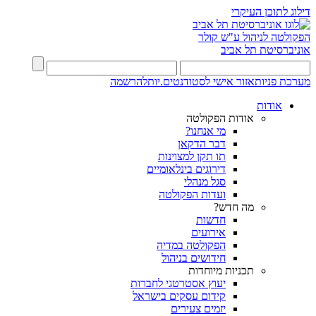
דילוג לתוכן העיקרי
הפקולטה לניהול ע"ש קולר
אוניברסיטת תל אביב
מערכת פניות
אזור אישי לסטודנטים.יות
להרשמה
אודות
אודות הפקולטה
מי אנחנו?
דבר הדקאן
תו תקן למצוינות
דירוגים בינלאומיים
סגל מנהלי
ועדות הפקולטה
מה חדש?
חדשות
אירועים
הפקולטה במדיה
חידושים בניהול
תכניות מיוחדות
יעוץ אסטרטגי לחברות
קידום עסקים בישראל
יזמים צעירים