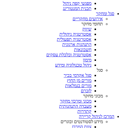
מפגשי קפה ניהול
תכנית המנטורינג
סגל ומחקר
אירועים מחקריים
תחומי מחקר
שיווק
אסטרטגיה ניהולית
אסטרטגיה תפעולית
התנהגות ארגונית
חשבונאות
אסטרטגיה וכלכלת עסקים
מימון
ניהול טכנולוגיה ומידע
סגל
סגל אקדמי בכיר
מורים מן החוץ
מורים בגמלאות
לזכרם
מכוני מחקר
מכוני ומרכזי מחקר
מעבדה התנהגותית
קתדרות
המרכז לניהול קריירה
מידע לסטודנטים ובוגרים
צוות המרכז