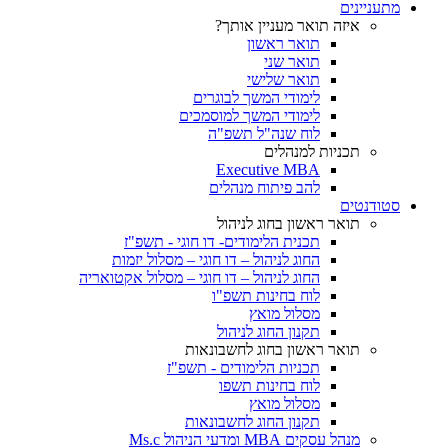
מתעניינים
איזה תואר מעניין אותך?
תואר ראשון
תואר שני
תואר שלישי
לימודי המשך לבוגרים
לימודי המשך למוסמכים
לוח שנה"ל תשפ"ה
תכניות למנהלים
Executive MBA
להב פיתוח מנהלים
סטודנטים
תואר ראשון בחוג לניהול
תכנית הלימודים- דו חוגי - תשפ"ז
החוג לניהול – דו חוגי – מסלול יזמות
החוג לניהול – דו חוגי – מסלול אקטואריה
לוח בחינות תשפ"ו
מסלול מואץ
תקנון החוג לניהול
תואר ראשון בחוג לחשבונאות
תכניות הלימודים - תשפ"ז
לוח בחינות תשפו
מסלול מואץ
תקנון החוג לחשבונאות
מנהל עסקים MBA ומדעי הניהול Ms.c