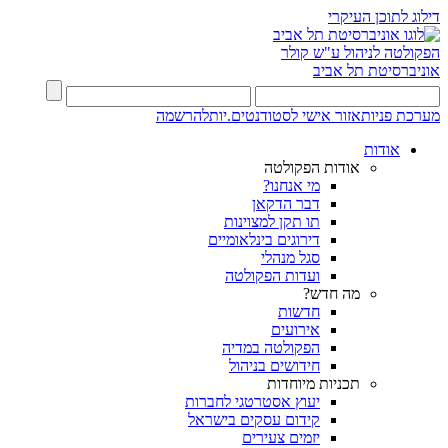
דילוג לתוכן העיקרי
הפקולטה לניהול ע"ש קולר
אוניברסיטת תל אביב
מערכת פניות
אזור אישי לסטודנטים.יות
להרשמה
אודות
אודות הפקולטה
מי אנחנו?
דבר הדקאן
תו תקן למצוינות
דירוגים בינלאומיים
סגל מנהלי
ועדות הפקולטה
מה חדש?
חדשות
אירועים
הפקולטה במדיה
חידושים בניהול
תכניות מיוחדות
יעוץ אסטרטגי לחברות
קידום עסקים בישראל
יזמים צעירים