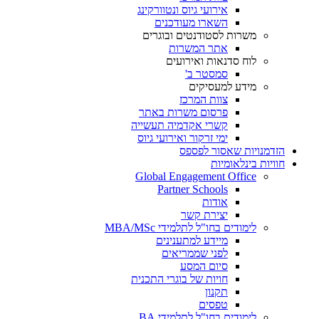
אירועי גיוס ונטוורקינג
השארו מעודכנים
משרות לסטודנטים ובוגרים
אתר המשרות
לוח סדנאות ואירועים
סמסטר ב'
מידע למעסיקים
צוות המרכז
פרסום משרות באתר
קשרי אקדמיה תעשייה
ימי זרקור ואירועי גיוס
הזדמנויות שאסור לפספס
חוויות בינלאומיות
Global Engagement Office
Partner Schools
אודות
יצירת קשר
לימודים בחו"ל לתלמידי MBA/MSc
מיידע למתענינים
לפני שממריאים
סיום המסע
חויות של בוגרי התכנית
תקנון
טפסים
לימודים בחו"ל לתלמידי BA