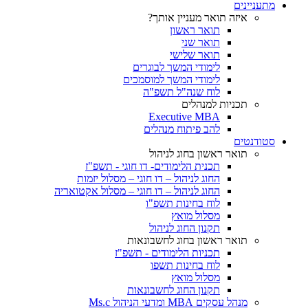
מתעניינים
איזה תואר מעניין אותך?
תואר ראשון
תואר שני
תואר שלישי
לימודי המשך לבוגרים
לימודי המשך למוסמכים
לוח שנה"ל תשפ"ה
תכניות למנהלים
Executive MBA
להב פיתוח מנהלים
סטודנטים
תואר ראשון בחוג לניהול
תכנית הלימודים- דו חוגי - תשפ"ז
החוג לניהול – דו חוגי – מסלול יזמות
החוג לניהול – דו חוגי – מסלול אקטואריה
לוח בחינות תשפ"ו
מסלול מואץ
תקנון החוג לניהול
תואר ראשון בחוג לחשבונאות
תכניות הלימודים - תשפ"ז
לוח בחינות תשפו
מסלול מואץ
תקנון החוג לחשבונאות
מנהל עסקים MBA ומדעי הניהול Ms.c