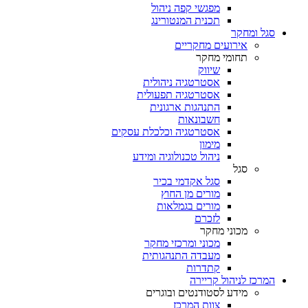
מפגשי קפה ניהול
תכנית המנטורינג
סגל ומחקר
אירועים מחקריים
תחומי מחקר
שיווק
אסטרטגיה ניהולית
אסטרטגיה תפעולית
התנהגות ארגונית
חשבונאות
אסטרטגיה וכלכלת עסקים
מימון
ניהול טכנולוגיה ומידע
סגל
סגל אקדמי בכיר
מורים מן החוץ
מורים בגמלאות
לזכרם
מכוני מחקר
מכוני ומרכזי מחקר
מעבדה התנהגותית
קתדרות
המרכז לניהול קריירה
מידע לסטודנטים ובוגרים
צוות המרכז