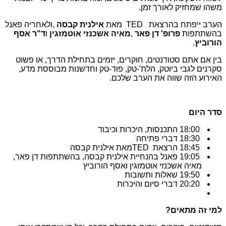
משהו שמחזיק לאורך זמן
.
הערב ייפתח בהרצאת
TED
מאת
אילנית קבסה
,
ולאחריה פאנל
בהשתתפות
פרופ' דן פאר
,
מאיה אשכנזי אוטמזגין
ו
ד
"
ר אסף
הורוביץ
.
בין אם אתם סטודנטים, חוקרים, יזמים בתחילת הדרך, או פשוט
סקרנים לגבי ביוטק, הלת'-טק, פוד-טק וחדשנות מבוססת מדע,
האירוע הזה שווה את הערב שלכם
.
סדר היום
18:00
התכנסות, היכרות וכיבוד
18:30
דברי פתיחה
18:45
הרצאת
TED
מאת אילנית קבסה
19:05
פאנל בהנחיית אילנית קבסה, בהשתתפות דן פאר,
מאיה אשכנזי אוטמזגין ואסף הורוביץ
19:50
שאלות ותשובות
20:20
דברי סיום והיכרות
למי זה מתאים
?