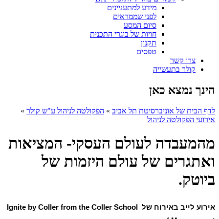
מידע למתעניינים
לפני שממראים
סיום המסע
חויות של בוגרי התכנית
תקנון
טפסים
צרו קשר
קולר בתעשייה
הינך נמצא כאן
לדף הבית של אוניברסיטת תל אביב
»
הפקולטה לניהול ע"ש קולר
»
אירועי הפקולטה לניהול
מהמעבדה לעולם העסקי- המציאות
ואתגרים של עולם היזמות של
ביוטק.
אירוע לייב באירוח של
Ignite by Coller from the Coller School