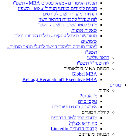
תכנית הלימודים - מנהל עסקים MBA - תשפ"ז
תכנית לימודים במדעי הניהול MS.c - תשפ"ז
הנחיות ומועדי רישום לקורסים
לוח שנה"ל לתכניות התואר השני
מידע לסטודנטים חדשים - תשפ"ז
שאלות נפוצות
תואר שני במנהל עסקים - נהלים הודעות וכלים
שימושים
לימודי תעודה בלימודי המשך לבעלי תואר מוסמך -
תשפ"ז
תואר שלישי
לוח שנה"ל תשפ"ו
תכניות MBA בינלאומיות
Global MBA
Kellogg-Recanati int'l Executive MBA
בוגרים
אודות
מי אנחנו?
טקסי סיום
אירועים, כנסים ופורומים
קהילת הבוגרים
מבוגרי הפקולטה הבכירים
מה חדש אצלך?
קבוצת הבוגרים LinkedIn
תכניות ומועדונים