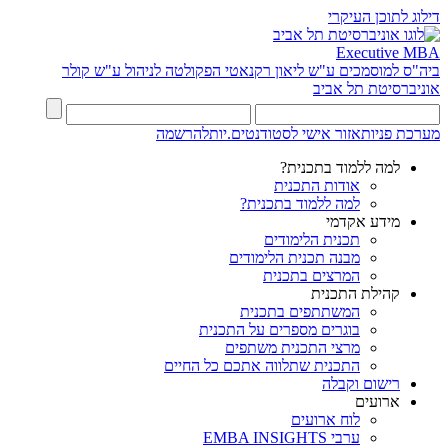
דילוג לתוכן העיקרי
Executive MBA
ביה"ס למוסמכים ע"ש ליאון רקנאטי
הפקולטה לניהול ע"ש קולר
אוניברסיטת תל אביב
מערכת פניות
אזור אישי לסטודנטים.יות
להרשמה
למה ללמוד בתכנית?
אודות התכנית
למה ללמוד בתכנית?
מידע אקדמי
תכנית הלימודים
מבנה תכנית הלימודים
המרצים בתכנית
קהילת התכנית
המשתתפים בתכנית
בוגרים מספרים על התכנית
מרצי התכנית משתפים
התכנית שתלווה אתכם כל החיים
רישום וקבלה
ארועים
לוח ארועים
ערבי EMBA INSIGHTS