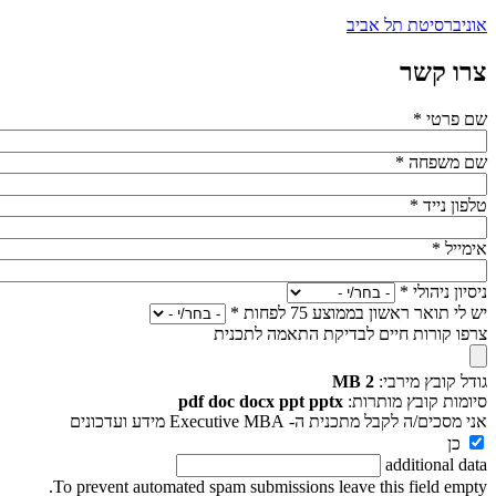
אוניברסיטת תל אביב
צרו קשר
שם פרטי
*
שם משפחה
*
טלפון נייד
*
אימייל
*
ניסיון ניהולי
*
יש לי תואר ראשון בממוצע 75 לפחות
*
צרפו קורות חיים לבדיקת התאמה לתכנית
גודל קובץ מירבי:
2 MB
סיומות קובץ מותרות:
pdf doc docx ppt pptx
אני מסכים/ה לקבל מתכנית ה- Executive MBA מידע ועדכונים
כן
additional data
To prevent automated spam submissions leave this field empty.